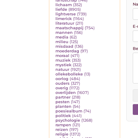
landschap
(146)
Na
lichaam
(352)
liefde
(8905)
lightverse
(739)
limerick
(1164)
literatuur
(211)
E-
maatschappij
(754)
mannen
(156)
media
(62)
milieu
(125)
misdaad
(136)
Be
moederdag
(97)
moraal
(471)
muziek
(353)
mystiek
(322)
natuur
(1921)
ollekebolleke
(13)
oorlog
(484)
ouders
(327)
overig
(1172)
overlijden
(1607)
partner
(218)
pesten
(147)
planten
(54)
poesiealbum
(74)
politiek
(441)
psychologie
(1268)
rampen
(121)
reizen
(197)
religie
(1372)