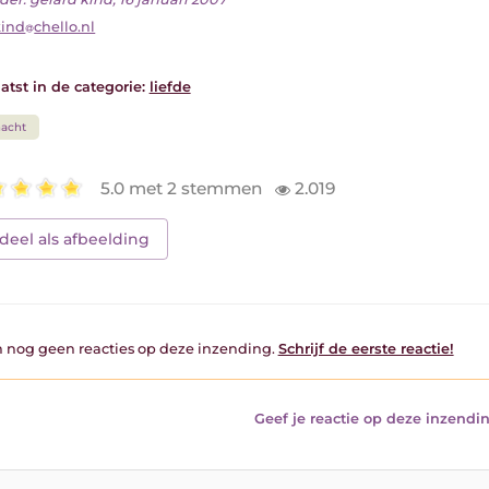
ind
chello.nl
atst in de categorie:
liefde
acht
5.0 met 2 stemmen
2.019
deel als afbeelding
jn nog geen reacties op deze inzending.
Schrijf de eerste reactie!
Geef je reactie op deze inzendin