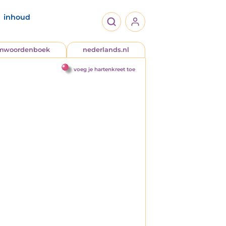
inhoud
jmwoordenboek
nederlands.nl
voeg je hartenkreet toe