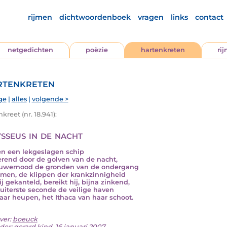
rijmen
dichtwoordenboek
vragen
links
contact
netgedichten
poëzie
hartenkreten
ri
tenkreten
ge
|
alles
|
volgende >
kreet (nr. 18.941):
sseus in de nacht
n een lekgeslagen schip
erend door de golven van de nacht,
uwernood de gronden van de ondergang
men, de klippen der krankzinnigheid
j gekanteld, bereikt hij, bijna zinkend,
 uiterste seconde de veilige haven
aar heupen, het Ithaca van haar schoot.
ver:
boeuck
der: gerard kind, 16 januari 2007