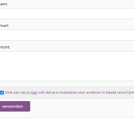
am:
mail:
richt:
Vink aan als je
niet
wilt dat je e-mailadres voor anderen in beeld verschijn