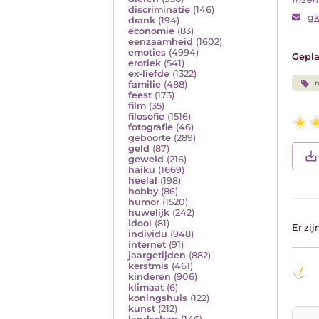
discriminatie
(146)
gk
drank
(194)
economie
(83)
eenzaamheid
(1602)
emoties
(4994)
Gepla
erotiek
(541)
ex-liefde
(1322)
n
familie
(488)
feest
(173)
film
(35)
filosofie
(1516)
fotografie
(46)
geboorte
(289)
geld
(87)
geweld
(216)
haiku
(1669)
heelal
(198)
hobby
(86)
humor
(1520)
huwelijk
(242)
idool
(81)
Er zi
individu
(948)
internet
(91)
jaargetijden
(882)
kerstmis
(461)
kinderen
(906)
klimaat
(6)
koningshuis
(122)
kunst
(212)