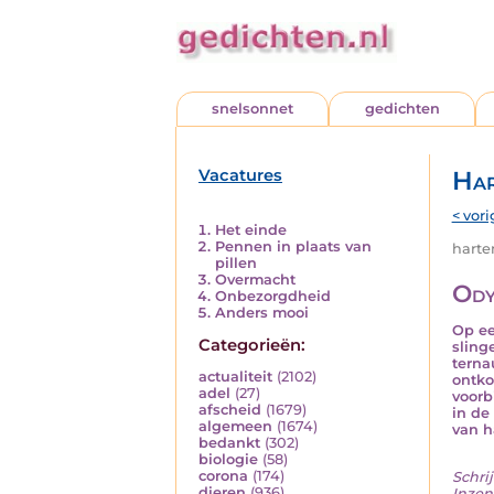
snelsonnet
gedichten
Vacatures
Har
< vori
Het einde
Pennen in plaats van
harten
pillen
Overmacht
Ody
Onbezorgdheid
Anders mooi
Op ee
Categorieën:
sling
terna
actualiteit
(2102)
ontko
adel
(27)
voorbi
afscheid
(1679)
in de
algemeen
(1674)
van h
bedankt
(302)
biologie
(58)
corona
(174)
Schrij
dieren
(936)
Inzen