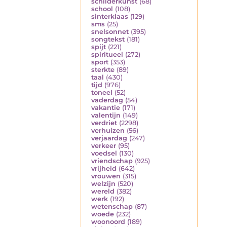
schilderkunst
(68)
school
(108)
sinterklaas
(129)
sms
(25)
snelsonnet
(395)
songtekst
(181)
spijt
(221)
spiritueel
(272)
sport
(353)
sterkte
(89)
taal
(430)
tijd
(976)
toneel
(52)
vaderdag
(54)
vakantie
(171)
valentijn
(149)
verdriet
(2298)
verhuizen
(56)
verjaardag
(247)
verkeer
(95)
voedsel
(130)
vriendschap
(925)
vrijheid
(642)
vrouwen
(315)
welzijn
(520)
wereld
(382)
werk
(192)
wetenschap
(87)
woede
(232)
woonoord
(189)