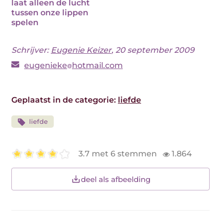
laat alleen de lucht
tussen onze lippen
spelen
Schrijver:
Eugenie Keizer
, 20 september 2009
eugenieke
hotmail.com
Geplaatst in de categorie:
liefde
liefde
3.7 met 6 stemmen
1.864
deel als afbeelding