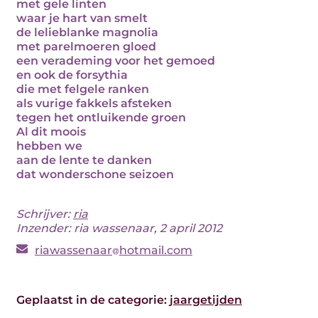
met gele linten
waar je hart van smelt
de lelieblanke magnolia
met parelmoeren gloed
een verademing voor het gemoed
en ook de forsythia
die met felgele ranken
als vurige fakkels afsteken
tegen het ontluikende groen
Al dit moois
hebben we
aan de lente te danken
dat wonderschone seizoen
Schrijver:
ria
Inzender: ria wassenaar, 2 april 2012
riawassenaar
hotmail.com
Geplaatst in de categorie:
jaargetijden