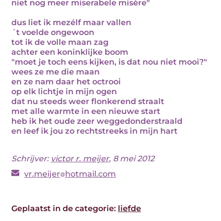
niet nog meer miserabele misère"
dus liet ik mezélf maar vallen
´t voelde ongewoon
tot ik de volle maan zag
achter een koninklijke boom
"moet je toch eens kijken, is dat nou niet mooi?"
wees ze me die maan
en ze nam daar het octrooi
op elk lichtje in mijn ogen
dat nu steeds weer flonkerend straalt
met alle warmte in een nieuwe start
heb ik het oude zeer weggedonderstraald
en leef ik jou zo rechtstreeks in mijn hart
Schrijver:
victor r. meijer
, 8 mei 2012
vr.meijer
hotmail.com
Geplaatst in de categorie:
liefde