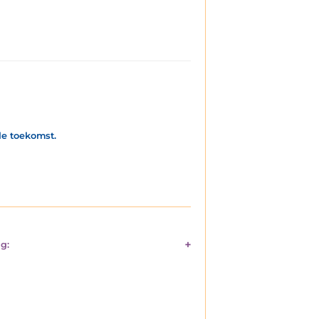
de toekomst.
g: