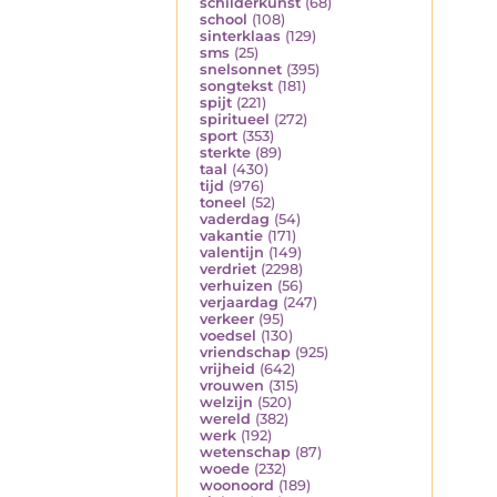
schilderkunst
(68)
school
(108)
sinterklaas
(129)
sms
(25)
snelsonnet
(395)
songtekst
(181)
spijt
(221)
spiritueel
(272)
sport
(353)
sterkte
(89)
taal
(430)
tijd
(976)
toneel
(52)
vaderdag
(54)
vakantie
(171)
valentijn
(149)
verdriet
(2298)
verhuizen
(56)
verjaardag
(247)
verkeer
(95)
voedsel
(130)
vriendschap
(925)
vrijheid
(642)
vrouwen
(315)
welzijn
(520)
wereld
(382)
werk
(192)
wetenschap
(87)
woede
(232)
woonoord
(189)