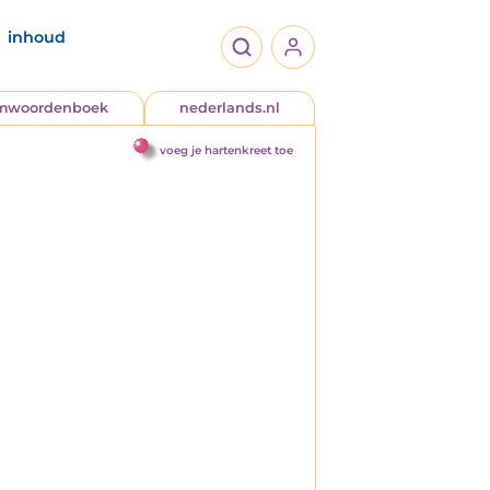
inhoud
jmwoordenboek
nederlands.nl
voeg je hartenkreet toe