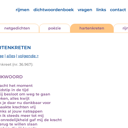
rijmen
dichtwoordenboek
vragen
links
contact
netgedichten
poëzie
hartenkreten
ri
tenkreten
ge
|
alles
|
volgende >
kreet (nr. 36.967):
nkwoord
acht het moment
jdstip in de tijd
jij besloot om weg te gaan
eken, alles kwijt
k je daar nu dankbaar voor
aakte krachten vrij
ks al jouw natrappen
ik steeds meer tot mij
onredelijkheid gaf mij de kracht
terug te willen slaan