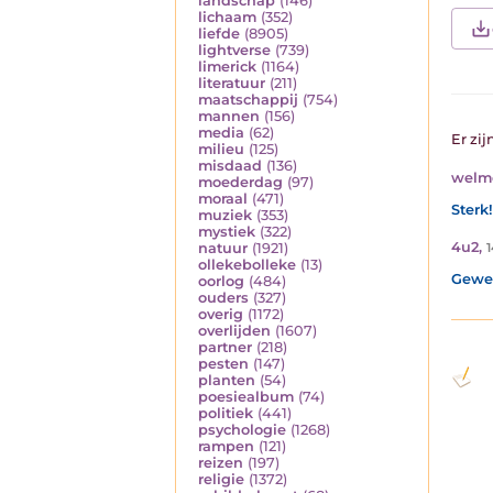
landschap
(146)
lichaam
(352)
liefde
(8905)
lightverse
(739)
limerick
(1164)
literatuur
(211)
maatschappij
(754)
mannen
(156)
media
(62)
Er zij
milieu
(125)
misdaad
(136)
welm
moederdag
(97)
moraal
(471)
Sterk
muziek
(353)
mystiek
(322)
4u2
,
1
natuur
(1921)
ollekebolleke
(13)
Gewel
oorlog
(484)
ouders
(327)
overig
(1172)
overlijden
(1607)
partner
(218)
pesten
(147)
planten
(54)
poesiealbum
(74)
politiek
(441)
psychologie
(1268)
rampen
(121)
reizen
(197)
religie
(1372)