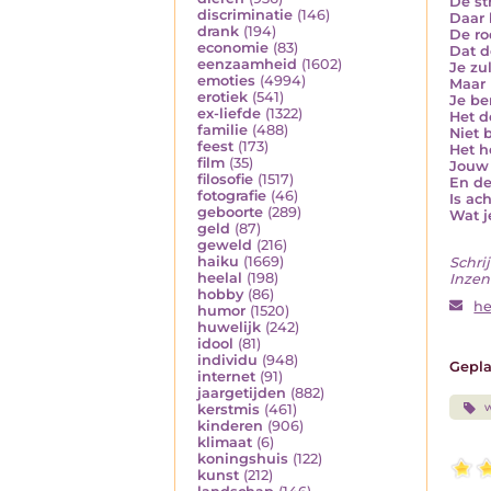
De st
discriminatie
(146)
Daar 
drank
(194)
De ro
economie
(83)
Dat d
eenzaamheid
(1602)
Je zu
emoties
(4994)
Maar 
erotiek
(541)
Je be
ex-liefde
(1322)
Het d
familie
(488)
Niet 
feest
(173)
Het h
film
(35)
Jouw 
filosofie
(1517)
En de
fotografie
(46)
Is ac
geboorte
(289)
Wat j
geld
(87)
geweld
(216)
haiku
(1669)
Schrij
heelal
(198)
Inzen
hobby
(86)
h
humor
(1520)
huwelijk
(242)
idool
(81)
individu
(948)
Gepla
internet
(91)
jaargetijden
(882)
w
kerstmis
(461)
kinderen
(906)
klimaat
(6)
koningshuis
(122)
kunst
(212)