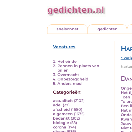
snelsonnet
gedichten
Vacatures
Har
< vori
Het einde
Pennen in plaats van
harten
pillen
Overmacht
Da
Onbezorgdheid
Anders mooi
Onge
Categorieën:
Het ti
Toen 
actualiteit
(2102)
Te br
adel
(27)
Ben i
afscheid
(1680)
Het m
algemeen
(1675)
Ondan
bedankt
(302)
Kwam 
biologie
(58)
Jouw 
corona
(174)
Niet 
dieren
(936)