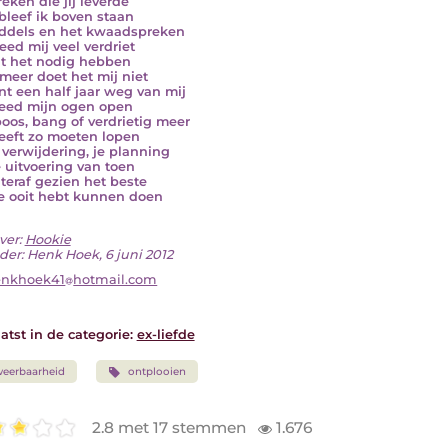
reken die jij leverde
bleef ik boven staan
ddels en het kwaadspreken
eed mij veel verdriet
lt het nodig hebben
meer doet het mij niet
nt een half jaar weg van mij
eed mijn ogen open
boos, bang of verdrietig meer
eeft zo moeten lopen
verwijdering, je planning
 uitvoering van toen
hteraf gezien het beste
e ooit hebt kunnen doen
ver:
Hookie
der: Henk Hoek, 6 juni 2012
enkhoek41
hotmail.com
atst in de categorie:
ex-liefde
eerbaarheid
ontplooien
2.8 met 17 stemmen
1.676