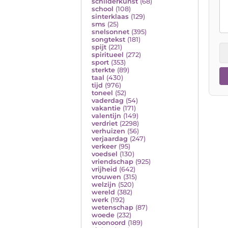
schilderkunst
(68)
school
(108)
sinterklaas
(129)
sms
(25)
snelsonnet
(395)
songtekst
(181)
spijt
(221)
spiritueel
(272)
sport
(353)
sterkte
(89)
taal
(430)
tijd
(976)
toneel
(52)
vaderdag
(54)
vakantie
(171)
valentijn
(149)
verdriet
(2298)
verhuizen
(56)
verjaardag
(247)
verkeer
(95)
voedsel
(130)
vriendschap
(925)
vrijheid
(642)
vrouwen
(315)
welzijn
(520)
wereld
(382)
werk
(192)
wetenschap
(87)
woede
(232)
woonoord
(189)