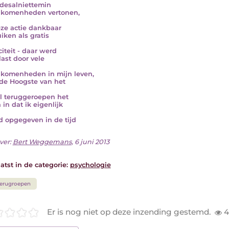
desalniettemin
lkomenheden vertonen,
ze actie dankbaar
iken als gratis
citeit - daar werd
last door vele
komenheden in mijn leven,
de Hoogste van het
l teruggeroepen het
 in dat ik eigenlijk
d opgegeven in de tijd
ver:
Bert Weggemans
, 6 juni 2013
atst in de categorie:
psychologie
erugroepen
Er is nog niet op deze inzending gestemd.
4