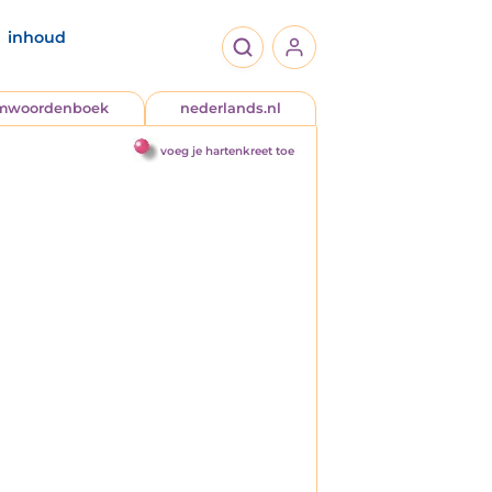
inhoud
jmwoordenboek
nederlands.nl
voeg je hartenkreet toe