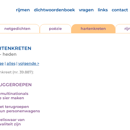
rijmen
dichtwoordenboek
vragen
links
contact
netgedichten
poëzie
hartenkreten
ri
tenkreten
 - heden
ge
|
alles
|
volgende >
kreet (nr. 39.887):
uggeroepen
multinationals
 sier maken
et terugroepen
hun personenwagens
eliswaar van
aliteit zijn