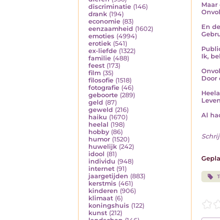
Maar 
discriminatie
(146)
Onvo
drank
(194)
economie
(83)
En de
eenzaamheid
(1602)
Gebru
emoties
(4994)
erotiek
(541)
Publi
ex-liefde
(1322)
Ik, be
familie
(488)
feest
(173)
Onvol
film
(35)
Door 
filosofie
(1518)
fotografie
(46)
Heela
geboorte
(289)
Leven
geld
(87)
geweld
(216)
Al ha
haiku
(1670)
heelal
(198)
hobby
(86)
Schrij
humor
(1520)
huwelijk
(242)
idool
(81)
Gepla
individu
(948)
internet
(91)
jaargetijden
(883)
T
kerstmis
(461)
kinderen
(906)
klimaat
(6)
koningshuis
(122)
kunst
(212)