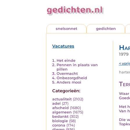
snelsonnet
gedichten
Vacatures
Har
1979
Het einde
< vori
Pennen in plaats van
pillen
harten
Overmacht
Onbezorgdheid
Anders mooi
Ter
Categorieën:
Waar 
Goede
actualiteit
(2102)
adel
(27)
Met h
afscheid
(1680)
Van 
algemeen
(1675)
bedankt
(302)
Die w
biologie
(58)
Topkw
corona
(174)
dieren
(936)