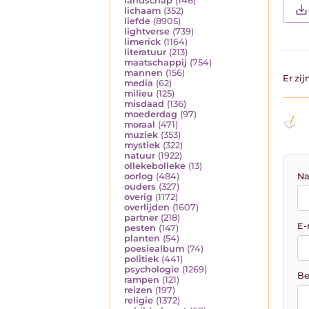
landschap
(146)
lichaam
(352)
liefde
(8905)
lightverse
(739)
limerick
(1164)
literatuur
(213)
maatschappij
(754)
mannen
(156)
Er zi
media
(62)
milieu
(125)
misdaad
(136)
moederdag
(97)
moraal
(471)
muziek
(353)
mystiek
(322)
natuur
(1922)
ollekebolleke
(13)
Na
oorlog
(484)
ouders
(327)
overig
(1172)
overlijden
(1607)
partner
(218)
E-
pesten
(147)
planten
(54)
poesiealbum
(74)
politiek
(441)
psychologie
(1269)
Be
rampen
(121)
reizen
(197)
religie
(1372)