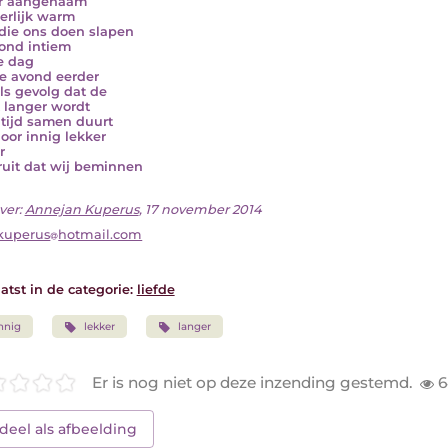
er aangenaam
erlijk warm
die ons doen slapen
ond intiem
e dag
de avond eerder
ls gevolg dat de
 langer wordt
tijd samen duurt
oor innig lekker
r
ruit dat wij beminnen
ver:
Annejan Kuperus
, 17 november 2014
kuperus
hotmail.com
atst in de categorie:
liefde
nnig
lekker
langer
Er is nog niet op deze inzending gestemd.
6
deel als afbeelding