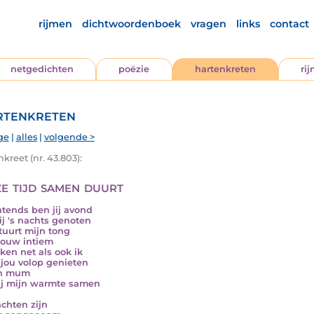
rijmen
dichtwoordenboek
vragen
links
contact
netgedichten
poëzie
hartenkreten
ri
tenkreten
ge
|
alles
|
volgende >
kreet (nr. 43.803):
e tijd samen duurt
htends ben jij avond
ij 's nachts genoten
stuurt mijn tong
jouw intiem
aken net als ook ik
 jou volop genieten
en mum
jij mijn warmte samen
chten zijn