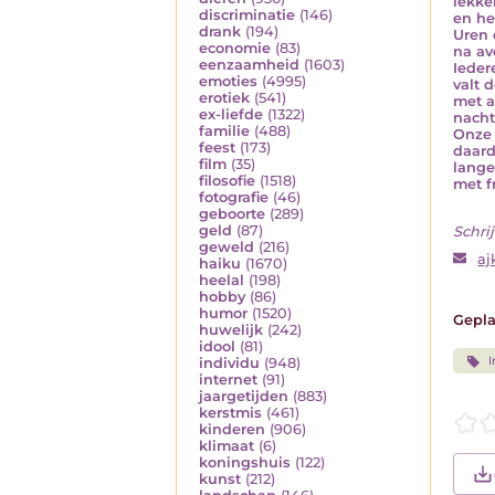
lekk
discriminatie
(146)
en he
drank
(194)
Uren 
economie
(83)
na av
eenzaamheid
(1603)
Ieder
emoties
(4995)
valt 
erotiek
(541)
met a
ex-liefde
(1322)
nacht
familie
(488)
Onze 
feest
(173)
daard
film
(35)
lange
filosofie
(1518)
met f
fotografie
(46)
geboorte
(289)
geld
(87)
Schrij
geweld
(216)
aj
haiku
(1670)
heelal
(198)
hobby
(86)
humor
(1520)
Gepla
huwelijk
(242)
idool
(81)
I
individu
(948)
internet
(91)
jaargetijden
(883)
kerstmis
(461)
kinderen
(906)
klimaat
(6)
koningshuis
(122)
kunst
(212)