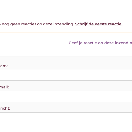
jn nog geen reacties op deze inzending.
Schrijf de eerste reactie!
Geef je reactie op deze inzendin
am:
mail:
richt: