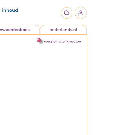
inhoud
jmwoordenboek
nederlands.nl
voeg je hartenkreet toe