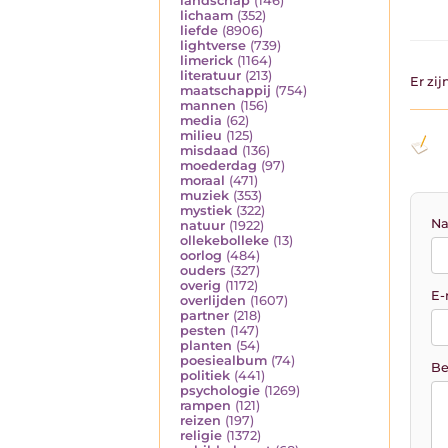
landschap
(146)
lichaam
(352)
liefde
(8906)
lightverse
(739)
limerick
(1164)
literatuur
(213)
Er zi
maatschappij
(754)
mannen
(156)
media
(62)
milieu
(125)
misdaad
(136)
moederdag
(97)
moraal
(471)
muziek
(353)
mystiek
(322)
Na
natuur
(1922)
ollekebolleke
(13)
oorlog
(484)
ouders
(327)
overig
(1172)
E-
overlijden
(1607)
partner
(218)
pesten
(147)
planten
(54)
poesiealbum
(74)
Be
politiek
(441)
psychologie
(1269)
rampen
(121)
reizen
(197)
religie
(1372)