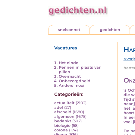
snelsonnet
gedichten
Vacatures
Har
< vori
Het einde
Pennen in plaats van
harten
pillen
Overmacht
Onz
Onbezorgdheid
Anders mooi
's Oc
Categorieën:
die w
Tijd 
actualiteit
(2102)
naar 
adel
(27)
het l
afscheid
(1680)
hoort
algemeen
(1675)
In e
bedankt
(302)
voel 
biologie
(58)
corona
(174)
De na
dieren
(936)