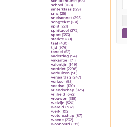
schilderkunst
(68)
school
(108)
sinterklaas
(129)
sms
(25)
snelsonnet
(395)
songtekst
(181)
spijt
(221)
spiritueel
(272)
sport
(353)
sterkte
(89)
taal
(430)
tijd
(976)
toneel
(52)
vaderdag
(54)
vakantie
(171)
valentijn
(149)
verdriet
(2298)
verhuizen
(56)
verjaardag
(247)
verkeer
(95)
voedsel
(130)
vriendschap
(925)
vrijheid
(642)
vrouwen
(315)
welzijn
(520)
wereld
(382)
werk
(192)
wetenschap
(87)
woede
(232)
woonoord
(189)