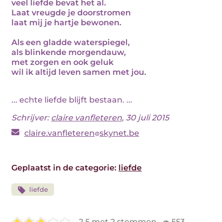
veel liefde bevat het al.
Laat vreugde je doorstromen
laat mij je hartje bewonen.
Als een gladde waterspiegel,
als blinkende morgendauw,
met zorgen en ook geluk
wil ik altijd leven samen met jou.
... echte liefde blijft bestaan. ...
Schrijver:
claire vanfleteren
, 30 juli 2015
claire.vanfleteren
skynet.be
Geplaatst in de categorie:
liefde
liefde
2.5 met 2 stemmen
553