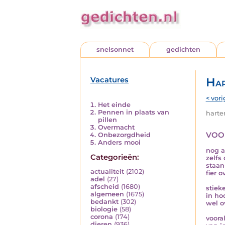
snelsonnet
gedichten
Vacatures
Har
< vori
Het einde
Pennen in plaats van
harten
pillen
Overmacht
voo
Onbezorgdheid
Anders mooi
nog a
Categorieën:
zelfs
staan
actualiteit
(2102)
fier 
adel
(27)
afscheid
(1680)
stiek
algemeen
(1675)
in hoo
bedankt
(302)
wel o
biologie
(58)
corona
(174)
voora
dieren
(936)