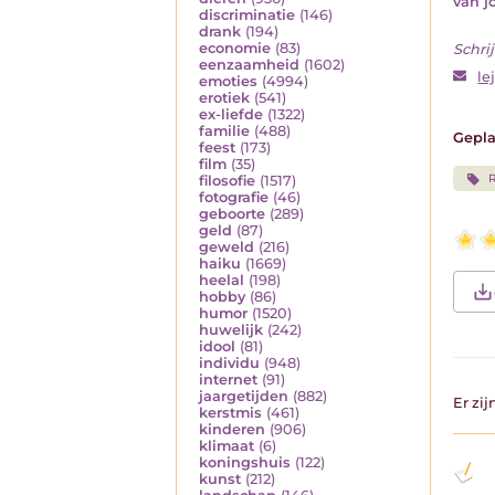
van j
discriminatie
(146)
drank
(194)
economie
(83)
Schrij
eenzaamheid
(1602)
le
emoties
(4994)
erotiek
(541)
ex-liefde
(1322)
familie
(488)
Gepla
feest
(173)
film
(35)
filosofie
(1517)
fotografie
(46)
geboorte
(289)
geld
(87)
geweld
(216)
haiku
(1669)
heelal
(198)
hobby
(86)
humor
(1520)
huwelijk
(242)
idool
(81)
individu
(948)
internet
(91)
jaargetijden
(882)
Er zi
kerstmis
(461)
kinderen
(906)
klimaat
(6)
koningshuis
(122)
kunst
(212)