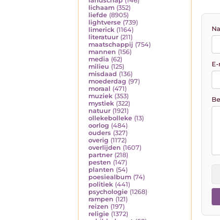
landschap
(146)
lichaam
(352)
liefde
(8905)
lightverse
(739)
Na
limerick
(1164)
literatuur
(211)
maatschappij
(754)
mannen
(156)
media
(62)
E-
milieu
(125)
misdaad
(136)
moederdag
(97)
moraal
(471)
muziek
(353)
Be
mystiek
(322)
natuur
(1921)
ollekebolleke
(13)
oorlog
(484)
ouders
(327)
overig
(1172)
overlijden
(1607)
partner
(218)
pesten
(147)
planten
(54)
poesiealbum
(74)
politiek
(441)
psychologie
(1268)
rampen
(121)
reizen
(197)
religie
(1372)