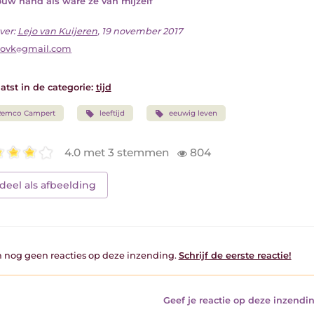
ouw hand als ware ze van mijzelf
ver:
Lejo van Kuijeren
, 19 november 2017
jovk
gmail.com
atst in de categorie:
tijd
Remco Campert
leeftijd
eeuwig leven
4.0 met 3 stemmen
804
deel als afbeelding
jn nog geen reacties op deze inzending.
Schrijf de eerste reactie!
Geef je reactie op deze inzendin