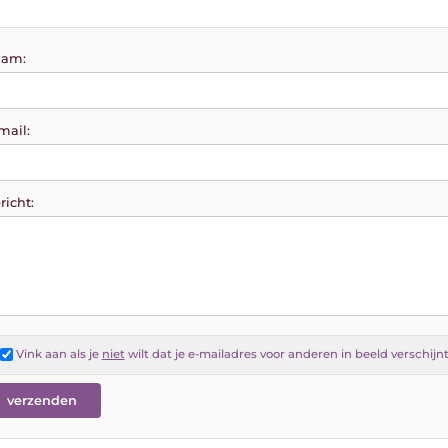
am:
mail:
richt:
Vink aan als je
niet
wilt dat je e-mailadres voor anderen in beeld verschijn