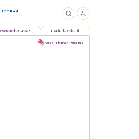
inhoud
jmwoordenboek
nederlands.nl
voeg je hartenkreet toe