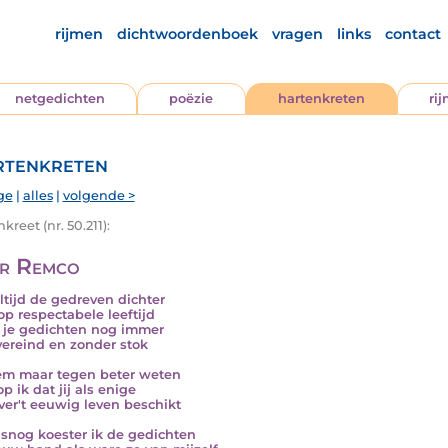
rijmen
dichtwoordenboek
vragen
links
contact
netgedichten
poëzie
hartenkreten
ri
tenkreten
ge
|
alles
|
volgende >
kreet (nr. 50.211):
r Remco
ltijd de gedreven dichter
 op respectabele leeftijd
 je gedichten nog immer
overeind en zonder stok
em maar tegen beter weten
p ik dat jij als enige
ver't eeuwig leven beschikt
lsnog koester ik de gedichten