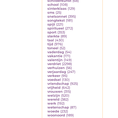
schilderkunst
(68)
school
(108)
sinterklaas
(129)
sms
(25)
snelsonnet
(395)
songtekst
(181)
spijt
(221)
spiritueel
(272)
sport
(353)
sterkte
(89)
taal
(430)
tijd
(976)
toneel
(52)
vaderdag
(54)
vakantie
(171)
valentijn
(149)
verdriet
(2298)
verhuizen
(56)
verjaardag
(247)
verkeer
(95)
voedsel
(130)
vriendschap
(925)
vrijheid
(642)
vrouwen
(315)
welzijn
(520)
wereld
(382)
werk
(192)
wetenschap
(87)
woede
(232)
woonoord
(189)