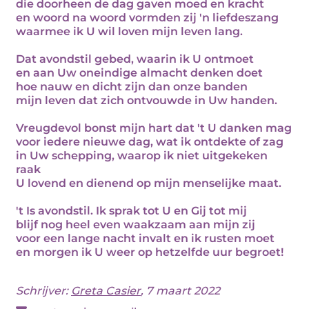
die doorheen de dag gaven moed en kracht
en woord na woord vormden zij 'n liefdeszang
waarmee ik U wil loven mijn leven lang.
Dat avondstil gebed, waarin ik U ontmoet
en aan Uw oneindige almacht denken doet
hoe nauw en dicht zijn dan onze banden
mijn leven dat zich ontvouwde in Uw handen.
Vreugdevol bonst mijn hart dat 't U danken mag
voor iedere nieuwe dag, wat ik ontdekte of zag
in Uw schepping, waarop ik niet uitgekeken
raak
U lovend en dienend op mijn menselijke maat.
't Is avondstil. Ik sprak tot U en Gij tot mij
blijf nog heel even waakzaam aan mijn zij
voor een lange nacht invalt en ik rusten moet
en morgen ik U weer op hetzelfde uur begroet!
Schrijver:
Greta Casier
, 7 maart 2022