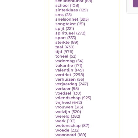
schilderkunst
(68)
school
(108)
sinterklaas
(129)
sms
(25)
snelsonnet
(395)
songtekst
(181)
spijt
(221)
spiritueel
(272)
sport
(353)
sterkte
(89)
taal
(430)
tijd
(976)
toneel
(52)
vaderdag
(54)
vakantie
(171)
valentijn
(149)
verdriet
(2298)
verhuizen
(56)
verjaardag
(247)
verkeer
(95)
voedsel
(130)
vriendschap
(925)
vrijheid
(642)
vrouwen
(315)
welzijn
(520)
wereld
(382)
werk
(192)
wetenschap
(87)
woede
(232)
woonoord
(189)