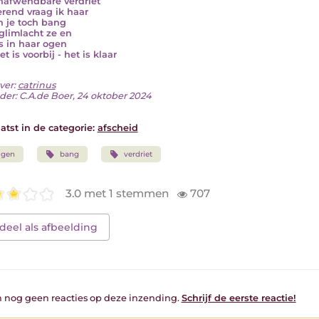
nafwendbare verdriet
terend vraag ik haar
n je toch bang
glimlacht ze en
es in haar ogen
t is voorbij - het is klaar
ver:
catrinus
der: C.A.de Boer, 24 oktober 2024
atst in de categorie:
afscheid
ogen
bang
verdriet
3.0 met 1 stemmen
707
deel als afbeelding
jn nog geen reacties op deze inzending.
Schrijf de eerste reactie!