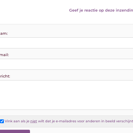
Geef je reactie op deze inzendin
am:
mail:
richt:
Vink aan als je
niet
wilt dat je e-mailadres voor anderen in beeld verschijn