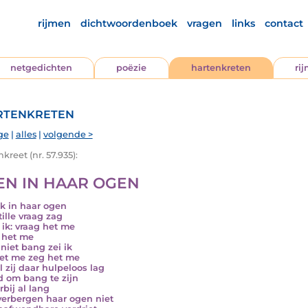
rijmen
dichtwoordenboek
vragen
links
contact
netgedichten
poëzie
hartenkreten
ri
tenkreten
ge
|
alles
|
volgende >
kreet (nr. 57.935):
EN IN HAAR OGEN
ik in haar ogen
tille vraag zag
 ik: vraag het me
 het me
niet bang zei ik
et me zeg het me
l zij daar hulpeloos lag
jd om bang te zijn
rbij al lang
verbergen haar ogen niet