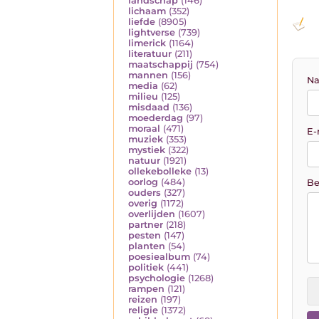
landschap
(146)
lichaam
(352)
liefde
(8905)
lightverse
(739)
limerick
(1164)
literatuur
(211)
maatschappij
(754)
mannen
(156)
Na
media
(62)
milieu
(125)
misdaad
(136)
moederdag
(97)
moraal
(471)
E-
muziek
(353)
mystiek
(322)
natuur
(1921)
ollekebolleke
(13)
oorlog
(484)
Be
ouders
(327)
overig
(1172)
overlijden
(1607)
partner
(218)
pesten
(147)
planten
(54)
poesiealbum
(74)
politiek
(441)
psychologie
(1268)
rampen
(121)
reizen
(197)
religie
(1372)