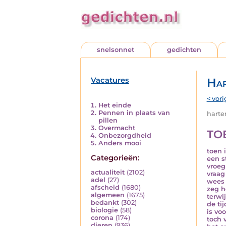
snelsonnet
gedichten
Vacatures
Har
< vori
Het einde
Pennen in plaats van
harten
pillen
Overmacht
TO
Onbezorgdheid
Anders mooi
toen 
Categorieën:
een s
vroeg
actualiteit
(2102)
vraag
adel
(27)
wees 
afscheid
(1680)
zeg h
algemeen
(1675)
terwij
bedankt
(302)
de ti
biologie
(58)
is voo
corona
(174)
toch 
dieren
(936)