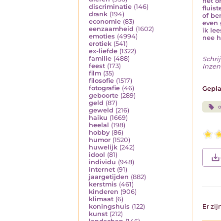
het o
discriminatie
(146)
fluis
drank
(194)
of be
economie
(83)
even 
eenzaamheid
(1602)
ik le
emoties
(4994)
nee he
erotiek
(541)
ex-liefde
(1322)
familie
(488)
Schrij
feest
(173)
Inzen
film
(35)
filosofie
(1517)
fotografie
(46)
Gepla
geboorte
(289)
geld
(87)
geweld
(216)
haiku
(1669)
heelal
(198)
hobby
(86)
humor
(1520)
huwelijk
(242)
idool
(81)
individu
(948)
internet
(91)
jaargetijden
(882)
kerstmis
(461)
kinderen
(906)
klimaat
(6)
koningshuis
(122)
Er zi
kunst
(212)