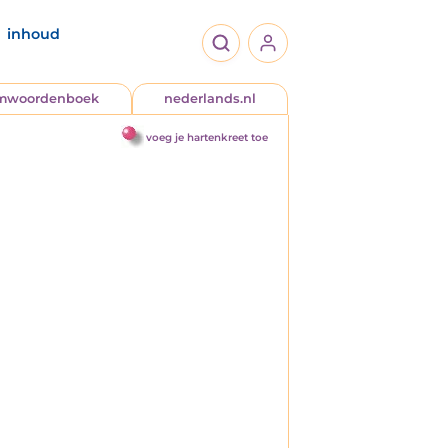
inhoud
jmwoordenboek
nederlands.nl
voeg je hartenkreet toe