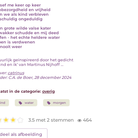
sef me keer op keer
nbezorgdheid en vrijheid
n we als kind verbleven
schuldig ongeduldig
en grote wilde valse kater
akker schudde en mij deed
fen - het echte heldere water
oen is verdwenen
nooit weer
tuurlijk geïnspireerd door het gedicht
ind en ik’ van Martinus Nijhoff ...
ver:
catrinus
der: C.A. de Boer, 28 december 2024
atst in de categorie:
overig
ind
water
morgen
3.5 met 2 stemmen
464
deel als afbeelding