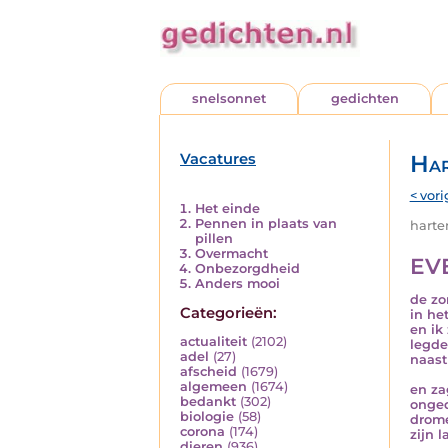
snelsonnet
gedichten
Vacatures
Har
< vori
Het einde
Pennen in plaats van
harten
pillen
Overmacht
EV
Onbezorgdheid
Anders mooi
de zo
Categorieën:
in he
en ik
actualiteit
(2102)
legde
adel
(27)
naast
afscheid
(1679)
algemeen
(1674)
en za
bedankt
(302)
onge
biologie
(58)
drom
corona
(174)
zijn l
dieren
(936)