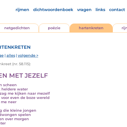
rijmen
dichtwoordenboek
vragen
links
contact
netgedichten
poëzie
hartenkreten
ri
tenkreten
ge
|
alles
|
volgende >
kreet (nr. 58.115):
EN MET JEZELF
n scheen
t heldere water
 zag me kijken naar mezelf
 voor even de boze wereld
 me neer
g die kleine jongen
dwongen spelen
en over morgen
ater