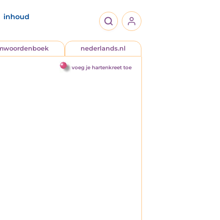
inhoud
jmwoordenboek
nederlands.nl
voeg je hartenkreet toe