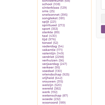
schilderkunst
(68)
school
(108)
sinterklaas
(129)
sms
(25)
snelsonnet
(395)
songtekst
(181)
spijt
(221)
spiritueel
(272)
sport
(353)
sterkte
(89)
taal
(430)
tijd
(976)
toneel
(52)
vaderdag
(54)
vakantie
(171)
valentijn
(149)
verdriet
(2298)
verhuizen
(56)
verjaardag
(247)
verkeer
(95)
voedsel
(130)
vriendschap
(925)
vrijheid
(642)
vrouwen
(315)
welzijn
(520)
wereld
(382)
werk
(192)
wetenschap
(87)
woede
(232)
woonoord
(189)