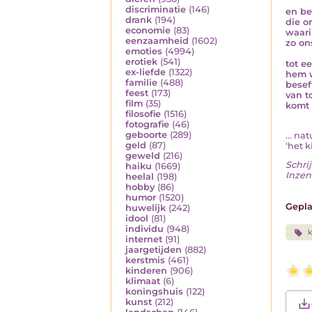
discriminatie
(146)
en be
drank
(194)
die o
economie
(83)
waari
eenzaamheid
(1602)
zo on
emoties
(4994)
erotiek
(541)
tot e
ex-liefde
(1322)
hem w
familie
(488)
besef
feest
(173)
van t
film
(35)
komt 
filosofie
(1516)
fotografie
(46)
geboorte
(289)
... na
geld
(87)
‘het k
geweld
(216)
Schrij
haiku
(1669)
Inzen
heelal
(198)
hobby
(86)
humor
(1520)
Gepla
huwelijk
(242)
idool
(81)
individu
(948)
k
internet
(91)
jaargetijden
(882)
kerstmis
(461)
kinderen
(906)
klimaat
(6)
koningshuis
(122)
kunst
(212)