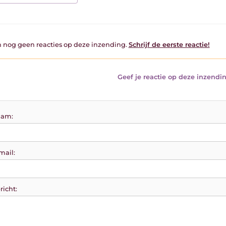
jn nog geen reacties op deze inzending.
Schrijf de eerste reactie!
Geef je reactie op deze inzendin
am:
mail:
richt: