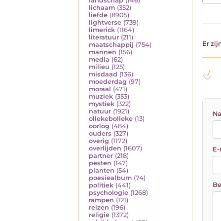
landschap
(146)
lichaam
(352)
liefde
(8905)
lightverse
(739)
limerick
(1164)
literatuur
(211)
Er zi
maatschappij
(754)
mannen
(156)
media
(62)
milieu
(125)
misdaad
(136)
moederdag
(97)
moraal
(471)
muziek
(353)
mystiek
(322)
natuur
(1921)
Na
ollekebolleke
(13)
oorlog
(484)
ouders
(327)
overig
(1172)
overlijden
(1607)
E-
partner
(218)
pesten
(147)
planten
(54)
poesiealbum
(74)
Be
politiek
(441)
psychologie
(1268)
rampen
(121)
reizen
(196)
religie
(1372)