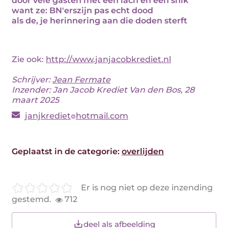
door vele gasten met een lach en een snik
want ze: BN'erszijn pas echt dood
als de, je herinnering aan die doden sterft
Zie ook:
http://www.janjacobkrediet.nl
Schrijver:
Jean Fermate
Inzender: Jan Jacob Krediet Van den Bos, 28
maart 2025
janjkrediet
hotmail.com
Geplaatst in de categorie:
overlijden
Er is nog niet op deze inzending
gestemd.
712
deel als afbeelding