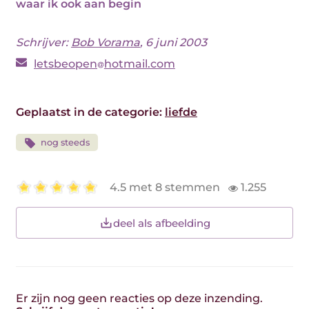
waar ik ook aan begin
Schrijver:
Bob Vorama
, 6 juni 2003
letsbeopen
hotmail.com
Geplaatst in de categorie:
liefde
nog steeds
4.5 met 8 stemmen
1.255
deel als afbeelding
Er zijn nog geen reacties op deze inzending.