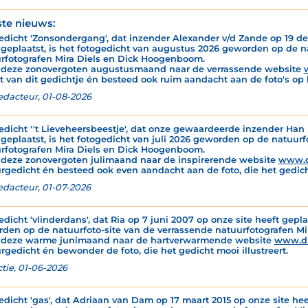
ste nieuws:
edicht 'Zonsondergang', dat inzender Alexander v/d Zande op 19 de
 geplaatst, is het fotogedicht van augustus 2026 geworden op de n
rfotografen Mira Diels en Dick Hoogenboom.
 deze zonovergoten augustusmaand naar de verrassende website
t van dit gedichtje én besteed ook ruim aandacht aan de foto's op 
edacteur, 01-08-2026
edicht ''t Lieveheersbeestje', dat onze gewaardeerde inzender Han M
 geplaatst, is het fotogedicht van juli 2026 geworden op de natuur
rfotografen Mira Diels en Dick Hoogenboom.
 deze zonovergoten julimaand naar de inspirerende website
www.d
rgedicht én besteed ook even aandacht aan de foto, die het gedicht
edacteur, 01-07-2026
edicht 'vlinderdans', dat Ria op 7 juni 2007 op onze site heeft gepla
den op de natuurfoto-site van de verrassende natuurfotografen M
 deze warme junimaand naar de hartverwarmende website
www.d
rgedicht én bewonder de foto, die het gedicht mooi illustreert.
tie, 01-06-2026
edicht 'gas', dat Adriaan van Dam op 17 maart 2015 op onze site hee