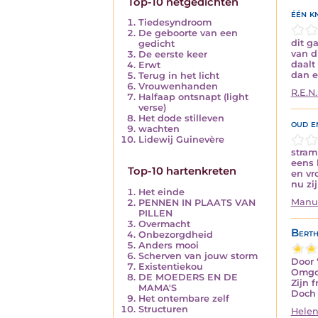
Top-10 netgedichten
één k
Tiedesyndroom
De geboorte van een
dit g
gedicht
van d
De eerste keer
daalt
Erwt
dan e
Terug in het licht
Vrouwenhanden
R.E.N.
Halfaap ontsnapt (light
verse)
Het dode stilleven
oud e
wachten
Lidewij Guinevère
stram
eens 
Top-10 hartenkreten
en vr
nu zi
Het einde
Manu
PENNEN IN PLAATS VAN
PILLEN
Overmacht
Berth
Onbezorgdheid
Anders mooi
Scherven van jouw storm
Door 
Existentiekou
Omgon
DE MOEDERS EN DE
Zijn 
MAMA'S
Doch 
Het ontembare zelf
Structuren
Helen