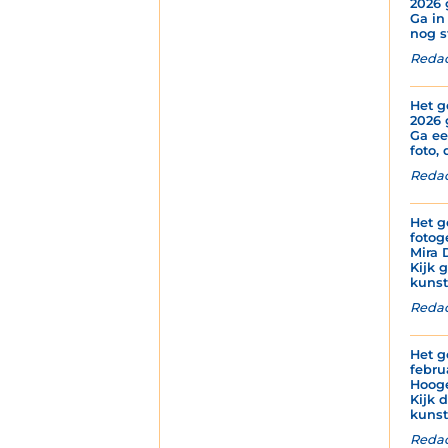
2026 
Ga in
nog s
Redac
Het g
2026 
Ga ee
foto, 
Redac
Het g
fotog
Mira 
Kijk 
kunstz
Redac
Het g
febru
Hoog
Kijk 
kunst
Redac