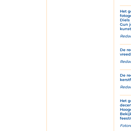
Het g
fotog
Diels
Gun j
kunst
Redac
De re
vreed
Redact
De re
kerstf
Redac
Het g
decem
Hoog
Bekij
feest
Fotor