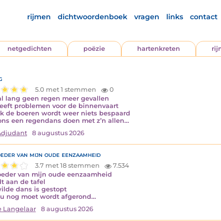
rijmen
dichtwoordenboek
vragen
links
contact
netgedichten
poëzie
hartenkreten
ri
g
5.0 met 1 stemmen
0
 al lang geen regen meer gevallen
eeft problemen voor de binnenvaart
k de boeren wordt weer niets bespaard
ons een regendans doen met z’n allen…
Adjudant
8 augustus 2026
eder van mijn oude eenzaamheid
3.7 met 18 stemmen
7.534
eder van mijn oude eenzaamheid
t aan de tafel
ilde dans is gestopt
u nog moet wordt afgerond…
e Langelaar
8 augustus 2026