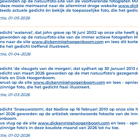
geworden op de natuurfoto-site van de voortvarende fotografen M
 deze mooie meimaand naar de allerminst droge website
www.dic
teeds actuele gedicht én bekijk de toepasselijke foto, die het gedich
tie, 01-05-2026
edicht 'waterval', dat john grave op 16 juni 2002 op onze site heeft g
geworden op de natuurfoto-site van de immer actieve fotografen 
ns naar de site
www.dickenmirahoogenboom.com
en lees dit korte
die het gedicht treffend illustreert.
tie, 01-04-2026
edicht 'de vleugels van de morgen', dat sydhart op 30 januari 2013 o
edicht van maart 2026 geworden op de met natuurfoto's gezegende
Diels en Dick Hoogenboom.
gerust op de site
www.dickenmirahoogenboom.com
en lees - opnie
innige foto, die het gedicht fraai illustreert.
tie, 01-03-2026
edicht 'Sneeuwstorm', dat Nadine op 16 februari 2010 op onze site h
ari 2026 geworden op de artistiek verantwoorde fotosite van de inn
enboom.
dus vlug op de site
www.dickenmirahoogenboom.com
en lees - opn
zinnige foto's in deze koudste maand van 2026 tot nu toe.
tie, 01-02-2026