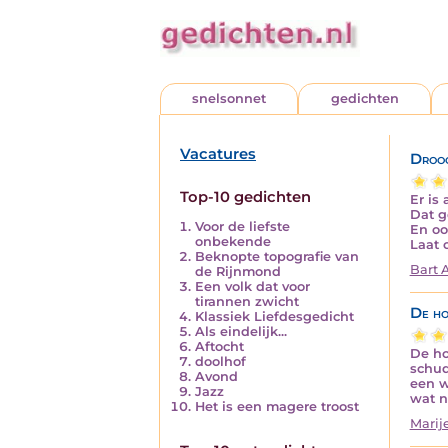
snelsonnet
gedichten
Vacatures
Droo
Top-10 gedichten
Er is
Dat g
Voor de liefste
En oo
onbekende
Laat 
Beknopte topografie van
Bart 
de Rijnmond
Een volk dat voor
tirannen zwicht
De ho
Klassiek Liefdesgedicht
Als eindelijk...
Aftocht
De ho
doolhof
schud
Avond
een w
Jazz
wat n
Het is een magere troost
Marij