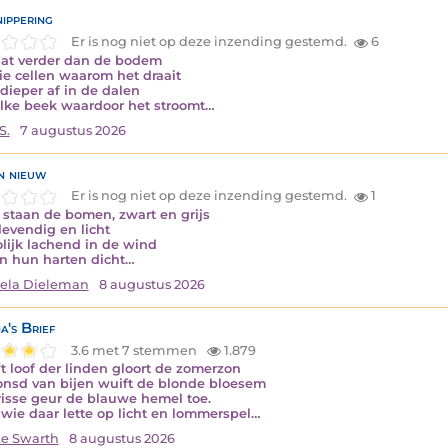
nippering
Er is nog niet op deze inzending gestemd.
6
aat verder dan de bodem
ie cellen waarom het draait
 dieper af in de dalen
lke beek waardoor het stroomt…
S.
7 augustus 2026
n nieuw
Er is nog niet op deze inzending gestemd.
1
 staan de bomen, zwart en grijs
levendig en licht
olijk lachend in de wind
jn hun harten dicht…
ela Dieleman
8 augustus 2026
a's Brief
3.6 met 7 stemmen
1.879
‘t loof der linden gloort de zomerzon
sd van bijen wuift de blonde bloesem
frisse geur de blauwe hemel toe.
wie daar lette op licht en lommerspel…
e Swarth
8 augustus 2026