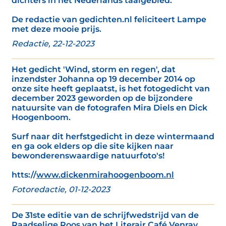
dichters in het Nederlands taalgebied.’
De redactie van gedichten.nl feliciteert Lampe
met deze mooie prijs.
Redactie, 22-12-2023
Het gedicht 'Wind, storm en regen', dat
inzendster Johanna op 19 december 2014 op
onze site heeft geplaatst, is het fotogedicht van
december 2023 geworden op de bijzondere
natuursite van de fotografen Mira Diels en Dick
Hoogenboom.
Surf naar dit herfstgedicht in deze wintermaand
en ga ook elders op die site kijken naar
bewonderenswaardige natuurfoto's!
htts://
www.dickenmirahoogenboom.nl
Fotoredactie, 01-12-2023
De 31ste editie van de schrijfwedstrijd van de
Raadselige Roos van het Literair Café Venray