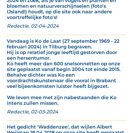
2024 en zoek, als je van vogels en planten en
bloemen en natuurverschijnselen (foto's
IJsland!) houdt, op die site ook naar andere
voortreffelijke foto's!
Redactie, 02-04-2024
Vandaag is Ko de Laat (27 september 1969 - 22
februari 2024) in Tilburg begraven.
Hij is op relatief jonge leeftijd gestorven door
een hersentumor.
Ko heeft meer dan 600 snelsonnetten op onze
site geplaatst vanaf begin 2004 tot einde 2015.
Behalve dichter was Ko een
voordrachtskunstenaar die vooral in Brabant
veel bijeenkomsten luister heeft bijgezet.
We leven mee met zijn nabestaanden die Ko
intens zullen missen.
Redactie, 02-03-2024
Het gedicht 'Waddenzee', dat wijlen Albert
Weijman 18 04 2018 op onze site heeft geplaatst,