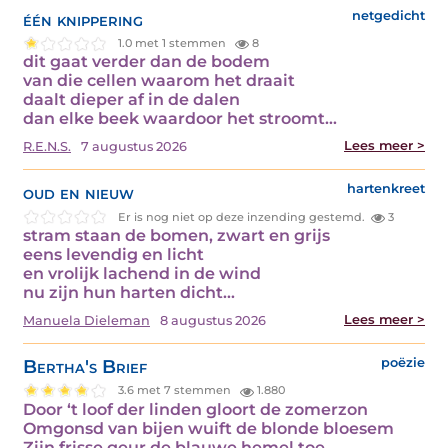
één knippering
netgedicht
1.0 met 1 stemmen
8
dit gaat verder dan de bodem
van die cellen waarom het draait
daalt dieper af in de dalen
dan elke beek waardoor het stroomt…
Lees meer >
R.E.N.S.
7 augustus 2026
oud en nieuw
hartenkreet
Er is nog niet op deze inzending gestemd.
3
stram staan de bomen, zwart en grijs
eens levendig en licht
en vrolijk lachend in de wind
nu zijn hun harten dicht…
Lees meer >
Manuela Dieleman
8 augustus 2026
Bertha's Brief
poëzie
3.6 met 7 stemmen
1.880
Door ‘t loof der linden gloort de zomerzon
Omgonsd van bijen wuift de blonde bloesem
Zijn frisse geur de blauwe hemel toe.