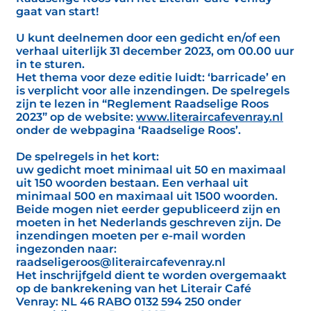
gaat van start!
U kunt deelnemen door een gedicht en/of een
verhaal uiterlijk 31 december 2023, om 00.00 uur
in te sturen.
Het thema voor deze editie luidt: ‘barricade’ en
is verplicht voor alle inzendingen. De spelregels
zijn te lezen in “Reglement Raadselige Roos
2023” op de website:
www.literaircafevenray.nl
onder de webpagina ‘Raadselige Roos’.
De spelregels in het kort:
uw gedicht moet minimaal uit 50 en maximaal
uit 150 woorden bestaan. Een verhaal uit
minimaal 500 en maximaal uit 1500 woorden.
Beide mogen niet eerder gepubliceerd zijn en
moeten in het Nederlands geschreven zijn. De
inzendingen moeten per e-mail worden
ingezonden naar:
raadseligeroos@literaircafevenray.nl
Het inschrijfgeld dient te worden overgemaakt
op de bankrekening van het Literair Café
Venray: NL 46 RABO 0132 594 250 onder