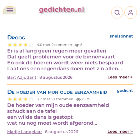
Droog
snelsonnet
4.0 met 2 stemmen
5
Er is al lang geen regen meer gevallen
Dat geeft problemen voor de binnenvaart
En ook de boeren wordt weer niets bespaard
Laat ons een regendans doen met z’n allen…
Lees meer >
Bart Adjudant
8 augustus 2026
De hoeder van mijn oude eenzaamheid
gedicht
3.7 met 18 stemmen
7.535
De hoeder van mijn oude eenzaamheid
schudt aan de tafel
een wilde dans is gestopt
wat nu nog moet wordt afgerond…
Lees meer >
Marije Langelaar
8 augustus 2026