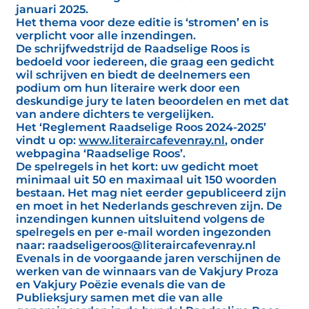
januari 2025.
Het thema voor deze editie is ‘stromen’ en is
verplicht voor alle inzendingen.
De schrijfwedstrijd de Raadselige Roos is
bedoeld voor iedereen, die graag een gedicht
wil schrijven en biedt de deelnemers een
podium om hun literaire werk door een
deskundige jury te laten beoordelen en met dat
van andere dichters te vergelijken.
Het ‘Reglement Raadselige Roos 2024-2025’
vindt u op:
www.literaircafevenray.nl
, onder
webpagina ‘Raadselige Roos’.
De spelregels in het kort: uw gedicht moet
minimaal uit 50 en maximaal uit 150 woorden
bestaan. Het mag niet eerder gepubliceerd zijn
en moet in het Nederlands geschreven zijn. De
inzendingen kunnen uitsluitend volgens de
spelregels en per e-mail worden ingezonden
naar: raadseligeroos@literaircafevenray.nl
Evenals in de voorgaande jaren verschijnen de
werken van de winnaars van de Vakjury Proza
en Vakjury Poëzie evenals die van de
Publieksjury samen met die van alle