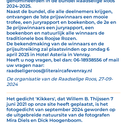
genomineerden in de bundel Raadselige Roos
2024-2025.
Naast de bundel, die alle deelnemers krijgen,
ontvangen de 1ste prijswinnaars een mooie
trofee, een juryrapport en boekenbon, de 2e en
3e prijswinnaars een juryrapport, een
boekenbon en natuurlijk alle winnaars de
traditionele bos Roojse Rozen.
De bekendmaking van de winnaars en de
prijsuitreiking zal plaatsvinden op zondag 6
april 2025 in Hotel Asteria in Venray.
Heeft u nog vragen, bel dan: 06-18938556 of mail
uw vragen naar:
raadseligeroos@literaircafevenray.nl
De organisatie van de Raadselige Roos, 27-09-
2024
Het gedicht 'Kikkers', dat Willem B. Thijssen 7
juni 2021 op onze site heeft geplaatst, is het
fotogedicht van september 2024 geworden op
de uitgebreide natuursite van de fotografen
Mira Diels en Dick Hoogenboom.