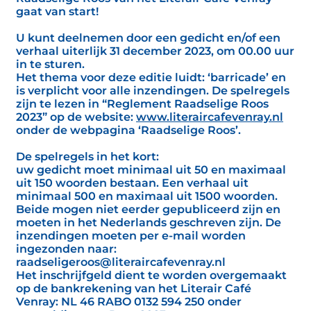
gaat van start!
U kunt deelnemen door een gedicht en/of een
verhaal uiterlijk 31 december 2023, om 00.00 uur
in te sturen.
Het thema voor deze editie luidt: ‘barricade’ en
is verplicht voor alle inzendingen. De spelregels
zijn te lezen in “Reglement Raadselige Roos
2023” op de website:
www.literaircafevenray.nl
onder de webpagina ‘Raadselige Roos’.
De spelregels in het kort:
uw gedicht moet minimaal uit 50 en maximaal
uit 150 woorden bestaan. Een verhaal uit
minimaal 500 en maximaal uit 1500 woorden.
Beide mogen niet eerder gepubliceerd zijn en
moeten in het Nederlands geschreven zijn. De
inzendingen moeten per e-mail worden
ingezonden naar:
raadseligeroos@literaircafevenray.nl
Het inschrijfgeld dient te worden overgemaakt
op de bankrekening van het Literair Café
Venray: NL 46 RABO 0132 594 250 onder