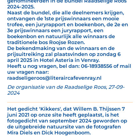
genomineerden in de bundel Raadselige Roos
2024-2025.
Naast de bundel, die alle deelnemers krijgen,
ontvangen de 1ste prijswinnaars een mooie
trofee, een juryrapport en boekenbon, de 2e en
3e prijswinnaars een juryrapport, een
boekenbon en natuurlijk alle winnaars de
traditionele bos Roojse Rozen.
De bekendmaking van de winnaars en de
prijsuitreiking zal plaatsvinden op zondag 6
april 2025 in Hotel Asteria in Venray.
Heeft u nog vragen, bel dan: 06-18938556 of mail
uw vragen naar:
raadseligeroos@literaircafevenray.nl
De organisatie van de Raadselige Roos, 27-09-
2024
Het gedicht 'Kikkers', dat Willem B. Thijssen 7
juni 2021 op onze site heeft geplaatst, is het
fotogedicht van september 2024 geworden op
de uitgebreide natuursite van de fotografen
Mira Diels en Dick Hoogenboom.