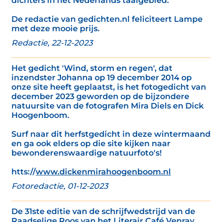
dichters in het Nederlands taalgebied.’
De redactie van gedichten.nl feliciteert Lampe
met deze mooie prijs.
Redactie, 22-12-2023
Het gedicht 'Wind, storm en regen', dat
inzendster Johanna op 19 december 2014 op
onze site heeft geplaatst, is het fotogedicht van
december 2023 geworden op de bijzondere
natuursite van de fotografen Mira Diels en Dick
Hoogenboom.
Surf naar dit herfstgedicht in deze wintermaand
en ga ook elders op die site kijken naar
bewonderenswaardige natuurfoto's!
htts://
www.dickenmirahoogenboom.nl
Fotoredactie, 01-12-2023
De 31ste editie van de schrijfwedstrijd van de
Raadselige Roos van het Literair Café Venray