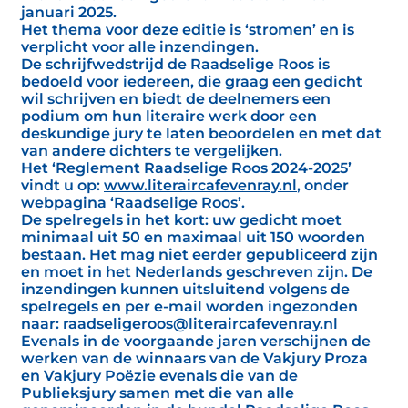
januari 2025.
Het thema voor deze editie is ‘stromen’ en is
verplicht voor alle inzendingen.
De schrijfwedstrijd de Raadselige Roos is
bedoeld voor iedereen, die graag een gedicht
wil schrijven en biedt de deelnemers een
podium om hun literaire werk door een
deskundige jury te laten beoordelen en met dat
van andere dichters te vergelijken.
Het ‘Reglement Raadselige Roos 2024-2025’
vindt u op:
www.literaircafevenray.nl
, onder
webpagina ‘Raadselige Roos’.
De spelregels in het kort: uw gedicht moet
minimaal uit 50 en maximaal uit 150 woorden
bestaan. Het mag niet eerder gepubliceerd zijn
en moet in het Nederlands geschreven zijn. De
inzendingen kunnen uitsluitend volgens de
spelregels en per e-mail worden ingezonden
naar: raadseligeroos@literaircafevenray.nl
Evenals in de voorgaande jaren verschijnen de
werken van de winnaars van de Vakjury Proza
en Vakjury Poëzie evenals die van de
Publieksjury samen met die van alle