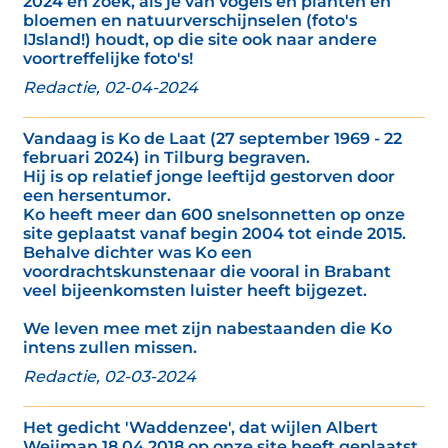
2024 en zoek, als je van vogels en planten en
bloemen en natuurverschijnselen (foto's
IJsland!) houdt, op die site ook naar andere
voortreffelijke foto's!
Redactie, 02-04-2024
Vandaag is Ko de Laat (27 september 1969 - 22
februari 2024) in Tilburg begraven.
Hij is op relatief jonge leeftijd gestorven door
een hersentumor.
Ko heeft meer dan 600 snelsonnetten op onze
site geplaatst vanaf begin 2004 tot einde 2015.
Behalve dichter was Ko een
voordrachtskunstenaar die vooral in Brabant
veel bijeenkomsten luister heeft bijgezet.
We leven mee met zijn nabestaanden die Ko
intens zullen missen.
Redactie, 02-03-2024
Het gedicht 'Waddenzee', dat wijlen Albert
Weijman 18 04 2018 op onze site heeft geplaatst,