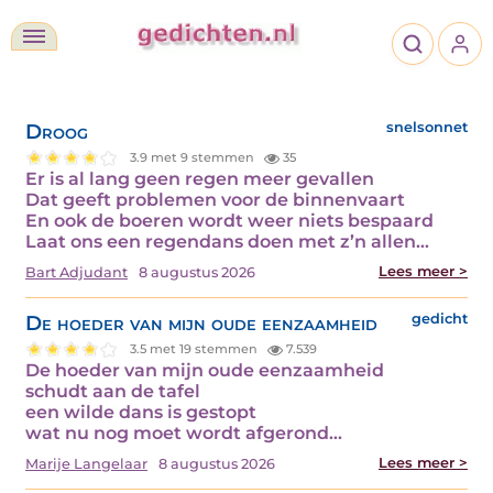
Droog
snelsonnet
3.9 met 9 stemmen
35
Er is al lang geen regen meer gevallen
Dat geeft problemen voor de binnenvaart
En ook de boeren wordt weer niets bespaard
Laat ons een regendans doen met z’n allen…
Lees meer >
Bart Adjudant
8 augustus 2026
De hoeder van mijn oude eenzaamheid
gedicht
3.5 met 19 stemmen
7.539
De hoeder van mijn oude eenzaamheid
schudt aan de tafel
een wilde dans is gestopt
wat nu nog moet wordt afgerond…
Lees meer >
Marije Langelaar
8 augustus 2026