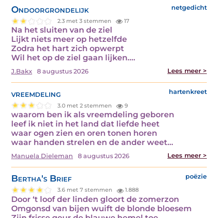
Ondoorgrondelijk
netgedicht
2.3 met 3 stemmen
17
Na het sluiten van de ziel
Lijkt niets meer op hetzelfde
Zodra het hart zich opwerpt
Wil het op de ziel gaan lijken.…
Lees meer >
J.Bakx
8 augustus 2026
vreemdeling
hartenkreet
3.0 met 2 stemmen
9
waarom ben ik als vreemdeling geboren
leef ik niet in het land dat liefde heet
waar ogen zien en oren tonen horen
waar handen strelen en de ander weet…
Lees meer >
Manuela Dieleman
8 augustus 2026
Bertha's Brief
poëzie
3.6 met 7 stemmen
1.888
Door ‘t loof der linden gloort de zomerzon
Omgonsd van bijen wuift de blonde bloesem
Zijn frisse geur de blauwe hemel toe.