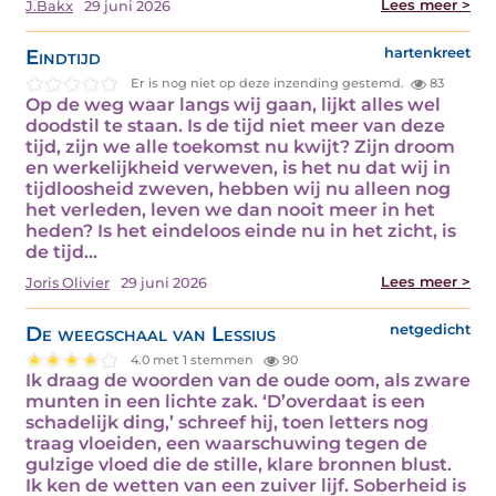
Lees meer >
J.Bakx
29 juni 2026
Eindtijd
hartenkreet
Er is nog niet op deze inzending gestemd.
83
Op de weg waar langs wij gaan, lijkt alles wel
doodstil te staan. Is de tijd niet meer van deze
tijd, zijn we alle toekomst nu kwijt? Zijn droom
en werkelijkheid verweven, is het nu dat wij in
tijdloosheid zweven, hebben wij nu alleen nog
het verleden, leven we dan nooit meer in het
heden? Is het eindeloos einde nu in het zicht, is
de tijd…
Lees meer >
Joris Olivier
29 juni 2026
De weegschaal van Lessius
netgedicht
4.0 met 1 stemmen
90
Ik draag de woorden van de oude oom, als zware
munten in een lichte zak. ‘D’overdaat is een
schadelijk ding,’ schreef hij, toen letters nog
traag vloeiden, een waarschuwing tegen de
gulzige vloed die de stille, klare bronnen blust.
Ik ken de wetten van een zuiver lijf. Soberheid is