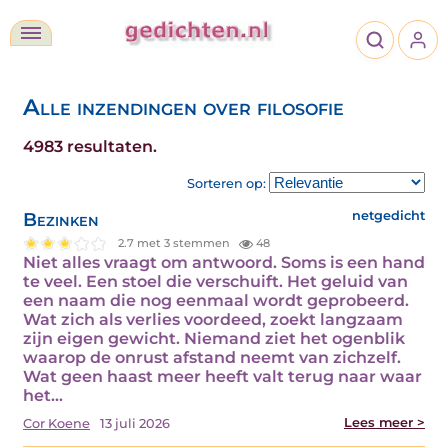
Alle inzendingen over filosofie
4983 resultaten.
Sorteren op:
Bezinken
netgedicht
2.7 met 3 stemmen
48
Niet alles vraagt om antwoord. Soms is een hand
te veel. Een stoel die verschuift. Het geluid van
een naam die nog eenmaal wordt geprobeerd.
Wat zich als verlies voordeed, zoekt langzaam
zijn eigen gewicht. Niemand ziet het ogenblik
waarop de onrust afstand neemt van zichzelf.
Wat geen haast meer heeft valt terug naar waar
het…
Lees meer >
Cor Koene
13 juli 2026