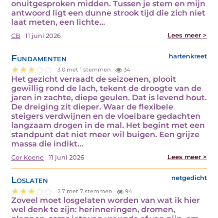
onuitgesproken midden. Tussen je stem en mijn
antwoord ligt een dunne strook tijd die zich niet
laat meten, een lichte…
Lees meer >
CB
11 juni 2026
Fundamenten
hartenkreet
3.0 met 1 stemmen
34
Het gezicht verraadt de seizoenen, plooit
gewillig rond de lach, tekent de droogte van de
jaren in zachte, diepe geulen. Dat is levend hout.
De dreiging zit dieper. Waar de flexibele
steigers verdwijnen en de vloeibare gedachten
langzaam drogen in de mal. Het begint met een
standpunt dat niet meer wil buigen. Een grijze
massa die indikt…
Lees meer >
Cor Koene
11 juni 2026
Loslaten
netgedicht
2.7 met 7 stemmen
94
Zoveel moet losgelaten worden van wat ik hier
wel denk te zijn: herinneringen, dromen,