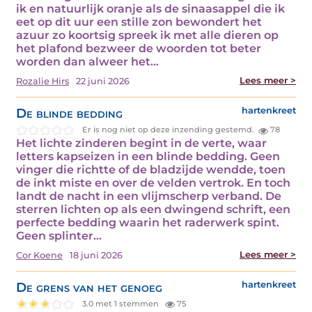
ik en natuurlijk oranje als de sinaasappel die ik
eet op dit uur een stille zon bewondert het
azuur zo koortsig spreek ik met alle dieren op
het plafond bezweer de woorden tot beter
worden dan alweer het…
Lees meer >
Rozalie Hirs
22 juni 2026
De blinde bedding
hartenkreet
Er is nog niet op deze inzending gestemd.
78
Het lichte zinderen begint in de verte, waar
letters kapseizen in een blinde bedding. Geen
vinger die richtte of de bladzijde wendde, toen
de inkt miste en over de velden vertrok. En toch
landt de nacht in een vlijmscherp verband. De
sterren lichten op als een dwingend schrift, een
perfecte bedding waarin het raderwerk spint.
Geen splinter…
Lees meer >
Cor Koene
18 juni 2026
De grens van het genoeg
hartenkreet
3.0 met 1 stemmen
75