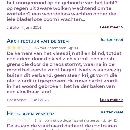
het morgenrood op de geboorte van het licht?
op regen uit zware wolken wachtend om te
wortelen? een woordeloos wachten onder die
iele bladerloze boom? wachten…
Lees meer >
J.Bakx
1 juni 2026
Architectuur van de stem
hartenkreet
2.5 met 2 stemmen
106
De kamers van het vlees zijn stil en blind, totdat
een adem door de keel zich vormt, een eerste
grens die door de chaos stormt, waarna in de
mond het eerste zicht begint. Niets is aanwezig
buiten dit verband, geen steen krijgt vorm die
niet wordt uitgesproken, de ruwe nacht wordt
in het woord gebroken, het helder baken van
een vloeibaar land…
Lees meer >
Cor Koene
1 juni 2026
Het glazen venster
hartenkreet
Er is nog niet op deze inzending gestemd.
112
De as van de vuurhaard dicteert de contouren