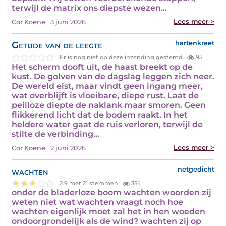
terwijl de matrix ons diepste wezen…
Lees meer >
Cor Koene
3 juni 2026
Getijde van de leegte
hartenkreet
Er is nog niet op deze inzending gestemd.
95
Het scherm dooft uit, de haast breekt op de
kust. De golven van de dagslag leggen zich neer.
De wereld eist, maar vindt geen ingang meer,
wat overblijft is vloeibare, diepe rust. Laat de
peilloze diepte de naklank maar smoren. Geen
flikkerend licht dat de bodem raakt. In het
heldere water gaat de ruis verloren, terwijl de
stilte de verbinding…
Lees meer >
Cor Koene
2 juni 2026
wachten
netgedicht
2.9 met 21 stemmen
354
onder de bladerloze boom wachten woorden zij
weten niet wat wachten vraagt noch hoe
wachten eigenlijk moet zal het in hen woeden
ondoorgrondelijk als de wind? wachten zij op