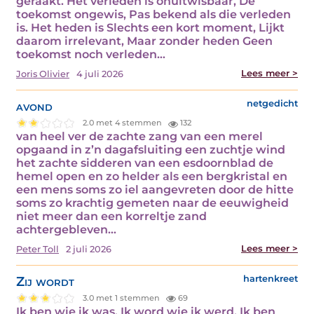
geraakt. Het verleden is onuitwisbaar, De
toekomst ongewis, Pas bekend als die verleden
is. Het heden is Slechts een kort moment, Lijkt
daarom irrelevant, Maar zonder heden Geen
toekomst noch verleden…
Lees meer >
Joris Olivier
4 juli 2026
avond
netgedicht
2.0 met 4 stemmen
132
van heel ver de zachte zang van een merel
opgaand in z’n dagafsluiting een zuchtje wind
het zachte sidderen van een esdoornblad de
hemel open en zo helder als een bergkristal en
een mens soms zo iel aangevreten door de hitte
soms zo krachtig gemeten naar de eeuwigheid
niet meer dan een korreltje zand
achtergebleven…
Lees meer >
Peter Toll
2 juli 2026
Zij wordt
hartenkreet
3.0 met 1 stemmen
69
Ik ben wie ik was. Ik word wie ik werd. Ik ben