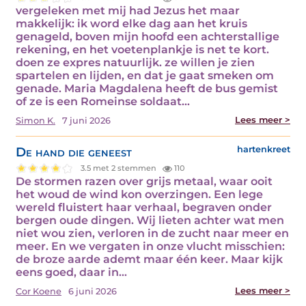
vergeleken met mij had Jezus het maar
makkelijk: ik word elke dag aan het kruis
genageld, boven mijn hoofd een achterstallige
rekening, en het voetenplankje is net te kort.
doen ze expres natuurlijk. ze willen je zien
spartelen en lijden, en dat je gaat smeken om
genade. Maria Magdalena heeft de bus gemist
of ze is een Romeinse soldaat…
Lees meer >
Simon K.
7 juni 2026
De hand die geneest
hartenkreet
3.5 met 2 stemmen
110
De stormen razen over grijs metaal, waar ooit
het woud de wind kon overzingen. Een lege
wereld fluistert haar verhaal, begraven onder
bergen oude dingen. Wij lieten achter wat men
niet wou zien, verloren in de zucht naar meer en
meer. En we vergaten in onze vlucht misschien:
de broze aarde ademt maar één keer. Maar kijk
eens goed, daar in…
Lees meer >
Cor Koene
6 juni 2026