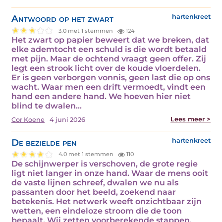
Antwoord op het zwart
hartenkreet
3.0 met 1 stemmen
124
Het zwart op papier beweert dat we breken, dat
elke ademtocht een schuld is die wordt betaald
met pijn. Maar de ochtend vraagt geen offer. Zij
legt een strook licht over de koude vloerdelen.
Er is geen verborgen vonnis, geen last die op ons
wacht. Waar men een drift vermoedt, vindt een
hand een andere hand. We hoeven hier niet
blind te dwalen…
Lees meer >
Cor Koene
4 juni 2026
De bezielde pen
hartenkreet
4.0 met 1 stemmen
110
De schijnwerper is verschoven, de grote regie
ligt niet langer in onze hand. Waar de mens ooit
de vaste lijnen schreef, dwalen we nu als
passanten door het beeld, zoekend naar
betekenis. Het netwerk weeft onzichtbaar zijn
wetten, een eindeloze stroom die de toon
bepaalt. Wij zetten voorberekende stappen,