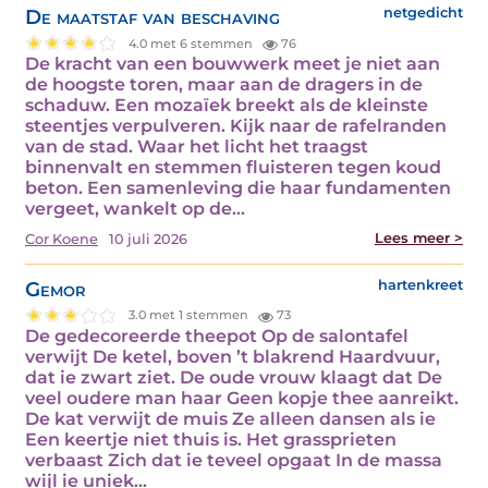
De maatstaf van beschaving
netgedicht
4.0 met 6 stemmen
76
De kracht van een bouwwerk meet je niet aan
de hoogste toren, maar aan de dragers in de
schaduw. Een mozaïek breekt als de kleinste
steentjes verpulveren. Kijk naar de rafelranden
van de stad. Waar het licht het traagst
binnenvalt en stemmen fluisteren tegen koud
beton. Een samenleving die haar fundamenten
vergeet, wankelt op de…
Lees meer >
Cor Koene
10 juli 2026
Gemor
hartenkreet
3.0 met 1 stemmen
73
De gedecoreerde theepot Op de salontafel
verwijt De ketel, boven ’t blakrend Haardvuur,
dat ie zwart ziet. De oude vrouw klaagt dat De
veel oudere man haar Geen kopje thee aanreikt.
De kat verwijt de muis Ze alleen dansen als ie
Een keertje niet thuis is. Het grassprieten
verbaast Zich dat ie teveel opgaat In de massa
wijl ie uniek…