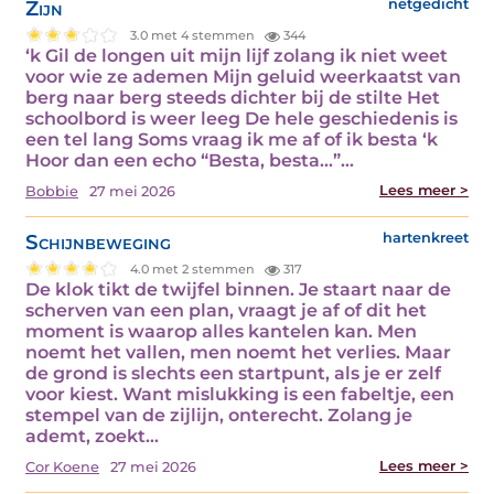
Zijn
netgedicht
3.0 met 4 stemmen
344
‘k Gil de longen uit mijn lijf zolang ik niet weet
voor wie ze ademen Mijn geluid weerkaatst van
berg naar berg steeds dichter bij de stilte Het
schoolbord is weer leeg De hele geschiedenis is
een tel lang Soms vraag ik me af of ik besta ‘k
Hoor dan een echo “Besta, besta...”…
Lees meer >
Bobbie
27 mei 2026
Schijnbeweging
hartenkreet
4.0 met 2 stemmen
317
De klok tikt de twijfel binnen. Je staart naar de
scherven van een plan, vraagt je af of dit het
moment is waarop alles kantelen kan. Men
noemt het vallen, men noemt het verlies. Maar
de grond is slechts een startpunt, als je er zelf
voor kiest. Want mislukking is een fabeltje, een
stempel van de zijlijn, onterecht. Zolang je
ademt, zoekt…
Lees meer >
Cor Koene
27 mei 2026