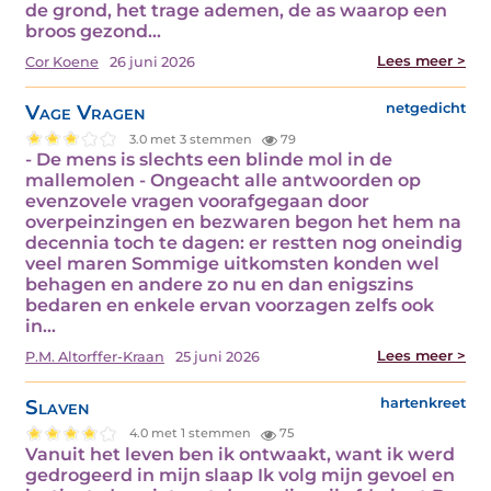
de grond, het trage ademen, de as waarop een
broos gezond…
Lees meer >
Cor Koene
26 juni 2026
Vage Vragen
netgedicht
3.0 met 3 stemmen
79
- De mens is slechts een blinde mol in de
mallemolen - Ongeacht alle antwoorden op
evenzovele vragen voorafgegaan door
overpeinzingen en bezwaren begon het hem na
decennia toch te dagen: er restten nog oneindig
veel maren Sommige uitkomsten konden wel
behagen en andere zo nu en dan enigszins
bedaren en enkele ervan voorzagen zelfs ook
in…
Lees meer >
P.M. Altorffer-Kraan
25 juni 2026
Slaven
hartenkreet
4.0 met 1 stemmen
75
Vanuit het leven ben ik ontwaakt, want ik werd
gedrogeerd in mijn slaap Ik volg mijn gevoel en