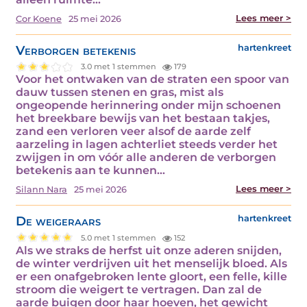
Lees meer >
Cor Koene
25 mei 2026
Verborgen betekenis
hartenkreet
3.0 met 1 stemmen
179
Voor het ontwaken van de straten een spoor van
dauw tussen stenen en gras, mist als
ongeopende herinnering onder mijn schoenen
het breekbare bewijs van het bestaan takjes,
zand een verloren veer alsof de aarde zelf
aarzeling in lagen achterliet steeds verder het
zwijgen in om vóór alle anderen de verborgen
betekenis aan te kunnen…
Lees meer >
Silann Nara
25 mei 2026
De weigeraars
hartenkreet
5.0 met 1 stemmen
152
Als we straks de herfst uit onze aderen snijden,
de winter verdrijven uit het menselijk bloed. Als
er een onafgebroken lente gloort, een felle, kille
stroom die weigert te vertragen. Dan zal de
aarde buigen door haar hoeven, het gewicht