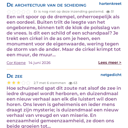
De architectuur van de scheiding
hartenkreet
Er is nog niet op deze inzending gestemd.
51
Een wit spoor op de drempel, onherroepelijk als
een oordeel. Buiten trilt de leegte van het
ongeborene, binnen telt de klok de polsslag van
de vrees. Is dit een schild of een schandpaal? Je
trekt een cirkel in de as om je heen, een
monument voor de eigenwaarde, wering tegen
de storm van de ander. Maar de cirkel krimpt tot
een muur, de muur…
Lees meer >
Cor Koene
14 juni 2026
De zee
netgedicht
2.7 met 6 stemmen
63
Hoe schuimend spat dit zoute nat alsof de zee in
iedre druppel wordt herboren, en duizendmaal
een nieuw verhaal aan elk die luistert wil doen
horen. Ons leven is geheimenis en ieder mens
draagt zijn mysterie; is duizendmaal een nieuw
verhaal van vreugd en van miserie. En
eenzaamheid gemeenzaamheid, ze doen ons
beide groeien tot…