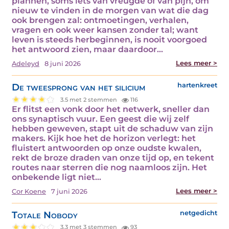
plannen, soms iets van vreugde of van pijn, om
nieuw te vinden in de morgen van wat die dag
ook brengen zal: ontmoetingen, verhalen,
vragen en ook weer kansen zonder tal; want
leven is steeds herbeginnen, is nooit voorgoed
het antwoord zien, maar daardoor…
Lees meer >
Adeleyd
8 juni 2026
De tweesprong van het silicium
hartenkreet
3.5 met 2 stemmen
116
Er flitst een vonk door het netwerk, sneller dan
ons synaptisch vuur. Een geest die wij zelf
hebben geweven, stapt uit de schaduw van zijn
makers. Kijk hoe het de horizon verlegt: het
fluistert antwoorden op onze oudste kwalen,
rekt de broze draden van onze tijd op, en tekent
routes naar sterren die nog naamloos zijn. Het
onbekende ligt niet…
Lees meer >
Cor Koene
7 juni 2026
Totale Nobody
netgedicht
3.3 met 3 stemmen
93