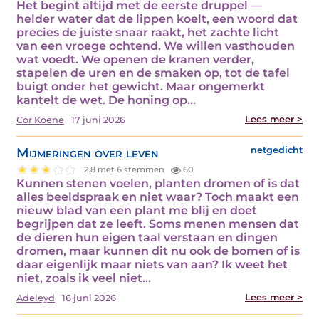
Het begint altijd met de eerste druppel —
helder water dat de lippen koelt, een woord dat
precies de juiste snaar raakt, het zachte licht
van een vroege ochtend. We willen vasthouden
wat voedt. We openen de kranen verder,
stapelen de uren en de smaken op, tot de tafel
buigt onder het gewicht. Maar ongemerkt
kantelt de wet. De honing op…
Lees meer >
Cor Koene
17 juni 2026
Mijmeringen over leven
netgedicht
2.8 met 6 stemmen
60
Kunnen stenen voelen, planten dromen of is dat
alles beeldspraak en niet waar? Toch maakt een
nieuw blad van een plant me blij en doet
begrijpen dat ze leeft. Soms menen mensen dat
de dieren hun eigen taal verstaan en dingen
dromen, maar kunnen dit nu ook de bomen of is
daar eigenlijk maar niets van aan? Ik weet het
niet, zoals ik veel niet…
Lees meer >
Adeleyd
16 juni 2026