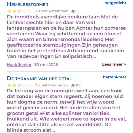
Hemelbestormer
netgedicht
3.0 met 4 stemmen
151
De inmiddels avondlijke donkere laan Met de
lichtval slechts hier en daar Van wat
lantaarnpalen en de huizen Achter hun zomerse
voortuinen Waar hij schitterend op een filmset
Zich waant en binnensmonds lispelend Met
geaffecteerde stembuigingen Zijn geheugen
traint in het pretentieus Articulerend oprakelen
Van redevoeringen En solipsistisch…
Lees meer >
Henk Jonker
30 mei 2026
De tyrannie van het getal
hartenkreet
2.5 met 2 stemmen
125
De lofzang van de menigte zwelt aan, een koor
dat zonder eigen stem regeert. Zij noemen luid
hun dogma de norm, terwijl het vrije woord
wordt gecensureerd. Het luide brullen van het
grootst getal wist elke splinter van kritiek
fnuikend uit. Wie weigert mee te lopen in de val,
ontdekt dat stilte als verzet weerklinkt. De
blinde stroom eist…