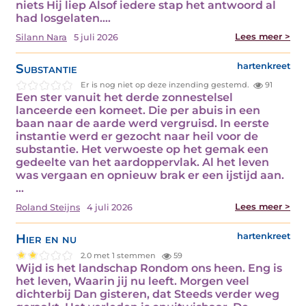
niets Hij liep Alsof iedere stap het antwoord al
had losgelaten.…
Lees meer >
Silann Nara
5 juli 2026
Substantie
hartenkreet
Er is nog niet op deze inzending gestemd.
91
Een ster vanuit het derde zonnestelsel
lanceerde een komeet. Die per abuis in een
baan naar de aarde werd vergruisd. In eerste
instantie werd er gezocht naar heil voor de
substantie. Het verwoeste op het gemak een
gedeelte van het aardoppervlak. Al het leven
was vergaan en opnieuw brak er een ijstijd aan.
…
Lees meer >
Roland Steijns
4 juli 2026
Hier en nu
hartenkreet
2.0 met 1 stemmen
59
Wijd is het landschap Rondom ons heen. Eng is
het leven, Waarin jij nu leeft. Morgen veel
dichterbij Dan gisteren, dat Steeds verder weg