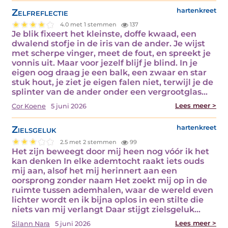
Zelfreflectie
hartenkreet
4.0 met 1 stemmen
137
Je blik fixeert het kleinste, doffe kwaad, een
dwalend stofje in de iris van de ander. Je wijst
met scherpe vinger, meet de fout, en spreekt je
vonnis uit. Maar voor jezelf blijf je blind. In je
eigen oog draag je een balk, een zwaar en star
stuk hout, je ziet je eigen falen niet, terwijl je de
splinter van de ander onder een vergrootglas…
Lees meer >
Cor Koene
5 juni 2026
Zielsgeluk
hartenkreet
2.5 met 2 stemmen
99
Het zijn beweegt door mij heen nog vóór ik het
kan denken In elke ademtocht raakt iets ouds
mij aan, alsof het mij herinnert aan een
oorsprong zonder naam Het zoekt mij op in de
ruimte tussen ademhalen, waar de wereld even
lichter wordt en ik bijna oplos in een stilte die
niets van mij verlangt Daar stijgt zielsgeluk…
Lees meer >
Silann Nara
5 juni 2026