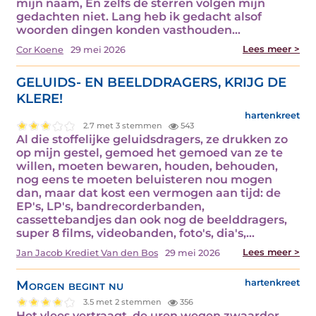
mijn naam, En zelfs de sterren volgen mijn
gedachten niet. Lang heb ik gedacht alsof
woorden dingen konden vasthouden…
Lees meer >
Cor Koene
29 mei 2026
GELUIDS- EN BEELDDRAGERS, KRIJG DE
KLERE!
hartenkreet
2.7 met 3 stemmen
543
Al die stoffelijke geluidsdragers, ze drukken zo
op mijn gestel, gemoed het gemoed van ze te
willen, moeten bewaren, houden, behouden,
nog eens te moeten beluisteren nou mogen
dan, maar dat kost een vermogen aan tijd: de
EP's, LP's, bandrecorderbanden,
cassettebandjes dan ook nog de beelddragers,
super 8 films, videobanden, foto's, dia's,…
Lees meer >
Jan Jacob Krediet Van den Bos
29 mei 2026
Morgen begint nu
hartenkreet
3.5 met 2 stemmen
356
Het vlees vertraagt, de uren wegen zwaarder,