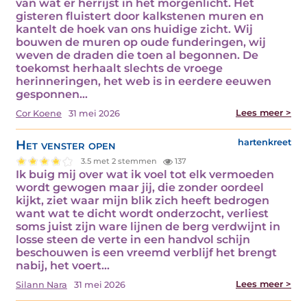
van wat er herrijst in het morgenlicht. Het
gisteren fluistert door kalkstenen muren en
kantelt de hoek van ons huidige zicht. Wij
bouwen de muren op oude funderingen, wij
weven de draden die toen al begonnen. De
toekomst herhaalt slechts de vroege
herinneringen, het web is in eerdere eeuwen
gesponnen…
Lees meer >
Cor Koene
31 mei 2026
Het venster open
hartenkreet
3.5 met 2 stemmen
137
Ik buig mij over wat ik voel tot elk vermoeden
wordt gewogen maar jij, die zonder oordeel
kijkt, ziet waar mijn blik zich heeft bedrogen
want wat te dicht wordt onderzocht, verliest
soms juist zijn ware lijnen de berg verdwijnt in
losse steen de verte in een handvol schijn
beschouwen is een vreemd verblijf het brengt
nabij, het voert…
Lees meer >
Silann Nara
31 mei 2026