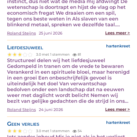
instinct, dus niet wat de media mij afdwingt De
wetenschap is doortrapt en hijst de vlag op het
economisch fregat We draaien om een spil,
tegen ons beste weten in Als slaven van een
blinkend metaal, spreken we dezelfde taal.…
Lees meer >
Roland Steijns
25 juni 2026
Liefdesjuweel
hartenkreet
3.0 met 1 stemmen
81
Structureel delen wij het liefdesjuweel
Gedompeld in tranen om de vrede te bewaren
Verankerd in een spirituele bloei, maar herenigd
in een groei Een onbeschrijfelijk gevoel is
uiteindelijk het doel Van verwantschap
bedolven onder een landschap dat na eeuwen
weer met daglicht wordt belicht Nemen wij
bezit van gelijke gedachten die de strijd in ons…
Lees meer >
Roland Steijns
24 juni 2026
Geen verlies
hartenkreet
3.0 met 1 stemmen
54
Iets zonder inhoud Mis je niet als je het verliest,