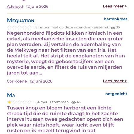
Lees meer >
Adeleyd
12 juni 2026
Mequation
hartenkreet
Er is nog niet op deze inzending gestemd.
35
Negenhonderd flipdots klikken ritmisch in een
cirkel, als mechanische insecten die een groter
plan verraden. Zij vertalen de ademhaling van
de Melkweg naar het flitsen van een iris. Het
heelal telt af. Het stript de exoplaneten van hun
mysterie, weegt de geboortecijfers van een
overvolle aarde, en filtert de ruis van miljarden
jaren tot aan…
Lees meer >
Cor Koene
12 juni 2026
Ma
netgedicht
1.4 met 11 stemmen
43
Tussen knop en bloem herbergt een lichte
strook tijd die de ruimte draagt In het zachte
interval tussen twee gedachten opent zich een
plek waar niets hoeft, waar lucht even blijft
rusten en ik mezelf terugvind in dat