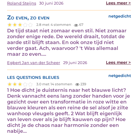
Lees meer >
Roland Steijns
30 juni 2026
Zo even, zo even
netgedicht
2.8 met 4 stemmen
67
De tijd staat niet zomaar even stil. Niet zomaar
zonder enige rede. De wereld draait, totdat de
aarde stil blijft staan. En ook onze tijd niet
verder gaat. Ach, waarvoor? 't Was allemaal
maar zo even.…
Lees meer >
Egbert Jan van der Scheer
29 juni 2026
les questions bleues
netgedicht
3.0 met 14 stemmen
239
1 Hoe dicht je duisternis naar het blauwe licht?
Denk vannacht eens lang zonder handen voor je
gezicht over een transformatie in roze witte en
blauwe kleuren als een reine de sel alsof je zilte
wanhoop vleugels geeft. 2 Wat blijft eigenlijk
van leven over als je blijft kauwen op pijn? Hoe
dicht je de chaos naar harmonie zonder een
nabije…