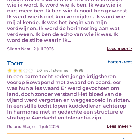
wie ik word. Ik word wie ik ben. Ik was wie ik
niet meer ben. Ik ben wie ik nooit ben geweest.
Ik werd wie ik niet kon vermijden. Ik word wie
mij al kende. Ik was het begin van mijn
verdwijnen. Ik werd de herinnering aan wat
verdween. Ik ben de echo van wie ik was. Ik
word de stilte waarin ik…
Lees meer >
Silann Nara
2 juli 2026
Tocht
hartenkreet
3.0 met 1 stemmen
98
In een barre tocht reden jonge krijgsheren
voorop Bewapend met zwaard en paard, eer
was hun alles waard Er werd gevochten om
land, doch zonder verstand Het bloed van de
vijand werd vergoten en weggespoeld in sloten.
In een stille tocht lopen kuddedieren achterop
In harmonie met in gedachte een structurele
strategie Aandacht en tolerantie zijn…
Lees meer >
Roland Steijns
1 juli 2026