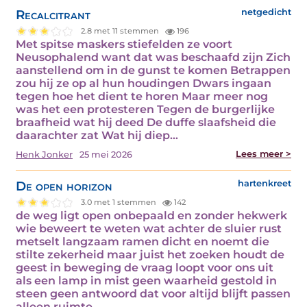
Recalcitrant
netgedicht
2.8 met 11 stemmen
196
Met spitse maskers stiefelden ze voort
Neusophalend want dat was beschaafd zijn Zich
aanstellend om in de gunst te komen Betrappen
zou hij ze op al hun houdingen Dwars ingaan
tegen hoe het dient te horen Maar meer nog
was het een protesteren Tegen de burgerlijke
braafheid wat hij deed De duffe slaafsheid die
daarachter zat Wat hij diep…
Lees meer >
Henk Jonker
25 mei 2026
De open horizon
hartenkreet
3.0 met 1 stemmen
142
de weg ligt open onbepaald en zonder hekwerk
wie beweert te weten wat achter de sluier rust
metselt langzaam ramen dicht en noemt die
stilte zekerheid maar juist het zoeken houdt de
geest in beweging de vraag loopt voor ons uit
als een lamp in mist geen waarheid gestold in
steen geen antwoord dat voor altijd blijft passen
alleen ruimte…