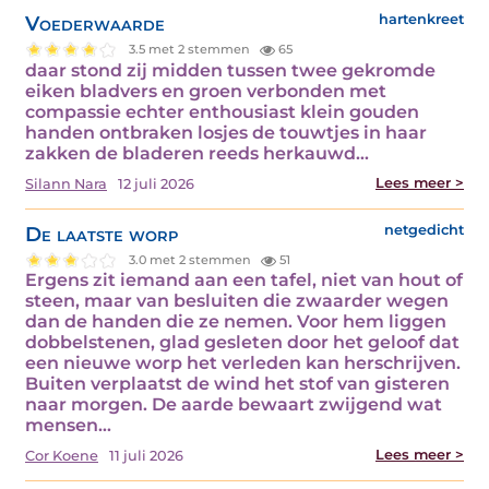
Voederwaarde
hartenkreet
3.5 met 2 stemmen
65
daar stond zij midden tussen twee gekromde
eiken bladvers en groen verbonden met
compassie echter enthousiast klein gouden
handen ontbraken losjes de touwtjes in haar
zakken de bladeren reeds herkauwd…
Lees meer >
Silann Nara
12 juli 2026
De laatste worp
netgedicht
3.0 met 2 stemmen
51
Ergens zit iemand aan een tafel, niet van hout of
steen, maar van besluiten die zwaarder wegen
dan de handen die ze nemen. Voor hem liggen
dobbelstenen, glad gesleten door het geloof dat
een nieuwe worp het verleden kan herschrijven.
Buiten verplaatst de wind het stof van gisteren
naar morgen. De aarde bewaart zwijgend wat
mensen…
Lees meer >
Cor Koene
11 juli 2026