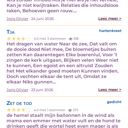
Kan je niet kwijtraken. Relaties die inhoudsloos
raken, Behoeven geen rouw.…
Lees meer >
Joris Olivier
24 juni 2026
Tja
hartenkreet
4.0 met 3 stemmen
108
Het dragen van water Naar de zee, Dat valt om
de dooie dood Niet mee, De bloemetjes buiten
zetten Kan daarentegen Elke boerenlul, Voor ’t
zingen de kerk uitgaan, Blijken velen Weer niet
te kunnen, Een egoïst en een altruïst Zouden
het Met elkander goed moeten Kunnen vinden,
Doch vechten elkaar de tent uit, Omdat ze
elkaar Niks gunnen…
Lees meer >
Joris Olivier
23 juni 2026
Zet de tijd
gedicht
4.0 met 1 stemmen
275
de hemel staalt mijn ballonnen in de wind als
mama een emmer met water vult en de hond te
drinken geeft die wortel heet even mager is als