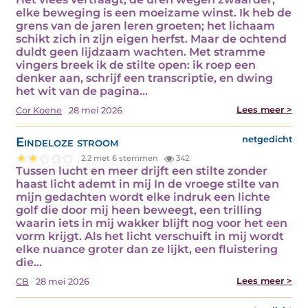
elke beweging is een moeizame winst. Ik heb de
grens van de jaren leren groeten; het lichaam
schikt zich in zijn eigen herfst. Maar de ochtend
duldt geen lijdzaam wachten. Met stramme
vingers breek ik de stilte open: ik roep een
denker aan, schrijf een transcriptie, en dwing
het wit van de pagina…
Lees meer >
Cor Koene
28 mei 2026
Eindeloze stroom
netgedicht
2.2 met 6 stemmen
342
Tussen lucht en meer drijft een stilte zonder
haast licht ademt in mij In de vroege stilte van
mijn gedachten wordt elke indruk een lichte
golf die door mij heen beweegt, een trilling
waarin iets in mij wakker blijft nog voor het een
vorm krijgt. Als het licht verschuift in mij wordt
elke nuance groter dan ze lijkt, een fluistering
die…
Lees meer >
CB
28 mei 2026