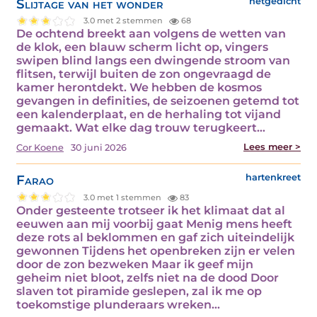
Slijtage van het wonder
netgedicht
3.0 met 2 stemmen
68
De ochtend breekt aan volgens de wetten van
de klok, een blauw scherm licht op, vingers
swipen blind langs een dwingende stroom van
flitsen, terwijl buiten de zon ongevraagd de
kamer herontdekt. We hebben de kosmos
gevangen in definities, de seizoenen getemd tot
een kalenderplaat, en de herhaling tot vijand
gemaakt. Wat elke dag trouw terugkeert…
Lees meer >
Cor Koene
30 juni 2026
Farao
hartenkreet
3.0 met 1 stemmen
83
Onder gesteente trotseer ik het klimaat dat al
eeuwen aan mij voorbij gaat Menig mens heeft
deze rots al beklommen en gaf zich uiteindelijk
gewonnen Tijdens het openbreken zijn er velen
door de zon bezweken Maar ik geef mijn
geheim niet bloot, zelfs niet na de dood Door
slaven tot piramide geslepen, zal ik me op
toekomstige plunderaars wreken…