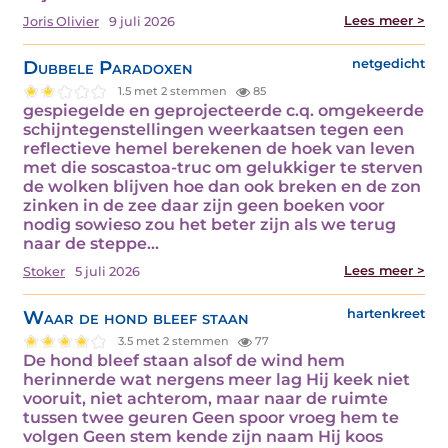
Lees meer >
Joris Olivier
9 juli 2026
Dubbele Paradoxen
netgedicht
1.5 met 2 stemmen
85
gespiegelde en geprojecteerde c.q. omgekeerde
schijntegenstellingen weerkaatsen tegen een
reflectieve hemel berekenen de hoek van leven
met die soscastoa-truc om gelukkiger te sterven
de wolken blijven hoe dan ook breken en de zon
zinken in de zee daar zijn geen boeken voor
nodig sowieso zou het beter zijn als we terug
naar de steppe…
Lees meer >
Stoker
5 juli 2026
Waar de hond bleef staan
hartenkreet
3.5 met 2 stemmen
77
De hond bleef staan alsof de wind hem
herinnerde wat nergens meer lag Hij keek niet
vooruit, niet achterom, maar naar de ruimte
tussen twee geuren Geen spoor vroeg hem te
volgen Geen stem kende zijn naam Hij koos