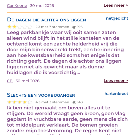
Lees meer >
Cor Koene
30 mei 2026
De dagen die achter ons liggen
netgedicht
2.3 met 7 stemmen
196
Leeg parkbankje waar wij ooit samen zaten
alleen wind blijft In het stille kantelen van de
ochtend komt een zachte helderheid vrij die
door mijn binnenwereld trekt, een herinnering
aan hoe kwetsbaarheid soms het enige is dat
richting geeft. De dagen die achter ons liggen
liggen niet als gewicht maar als dunne
huidlagen die ik voorzichtig…
Lees meer >
CB
30 mei 2026
Slechts een voorbijganger
hartenkreet
4.3 met 3 stemmen
140
Ik ben niet gemaakt om boven alles uit te
stijgen. De wereld vraagt geen kroon, geen vlag
geplant in vruchtbare aarde, geen mens die zich
tot middelpunt verklaart. De bomen groeien
zonder mijn toestemming, De regen kent niet