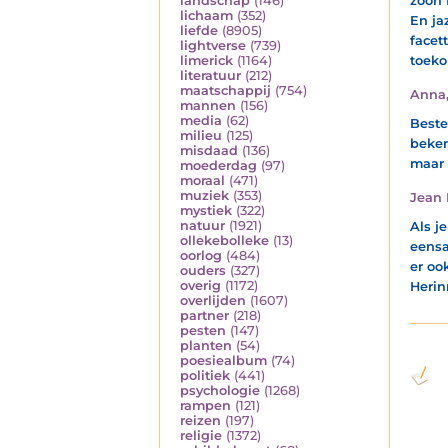
zoon 
landschap
(146)
lichaam
(352)
En ja
liefde
(8905)
facet
lightverse
(739)
toeko
limerick
(1164)
literatuur
(212)
maatschappij
(754)
Anna
mannen
(156)
media
(62)
Beste
milieu
(125)
beken
misdaad
(136)
maar z
moederdag
(97)
moraal
(471)
muziek
(353)
Jean 
mystiek
(322)
natuur
(1921)
Als je
ollekebolleke
(13)
eensa
oorlog
(484)
er oo
ouders
(327)
overig
(1172)
Herin
overlijden
(1607)
partner
(218)
pesten
(147)
planten
(54)
poesiealbum
(74)
politiek
(441)
psychologie
(1268)
rampen
(121)
reizen
(197)
religie
(1372)