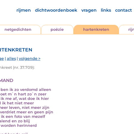
rijmen
dichtwoordenboek
vragen
links
contact
netgedichten
poëzie
hartenkreten
ri
tenkreten
ge
|
alles
|
volgende >
kreet (nr. 37.709):
mand
ben ik zo verdomd alleen
oet m`n hart zo`n zeer
 ik me af, wat doe ik hier
l ik het niet meer
meer leven, niet meer zijn
verdriet meer en geen pijn
ik een foto van mezelf
alend en zo blij
k worden herinnerd