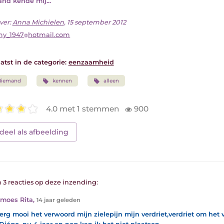
nd kende mij...
ver:
Anna Michielen
, 15 september 2012
my_1947
hotmail.com
atst in de categorie:
eenzaamheid
Niemand
kennen
alleen
4.0 met 1 stemmen
900
deel als afbeelding
n 3 reacties op deze inzending:
moes Rita
,
14 jaar geleden
erg mooi het verwoord mijn zielepijn mijn verdriet,verdriet om het v