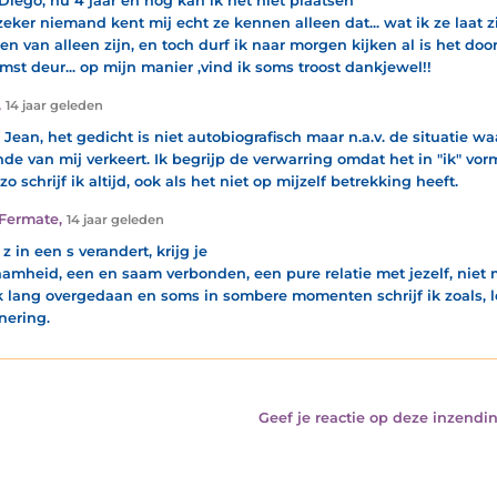
Diégo, nu 4 jaar en nog kan ik het niet plaatsen
zeker niemand kent mij echt ze kennen alleen dat... wat ik ze laat zie
ten van alleen zijn, en toch durf ik naar morgen kijken al is het doo
mst deur... op mijn manier ,vind ik soms troost dankjewel!!
,
14 jaar geleden
 Jean, het gedicht is niet autobiografisch maar n.a.v. de situatie w
de van mij verkeert. Ik begrijp de verwarring omdat het in "ik" vor
o schrijf ik altijd, ook als het niet op mijzelf betrekking heeft.
Fermate
,
14 jaar geleden
 z in een s verandert, krijg je
amheid, een en saam verbonden, een pure relatie met jezelf, niet m
k lang overgedaan en soms in sombere momenten schrijf ik zoals, lee
nering.
Geef je reactie op deze inzendin