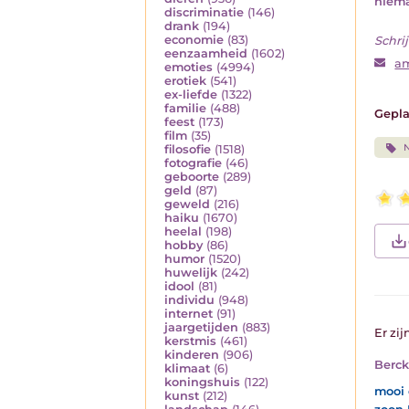
niema
discriminatie
(146)
drank
(194)
economie
(83)
Schrij
eenzaamheid
(1602)
a
emoties
(4994)
erotiek
(541)
ex-liefde
(1322)
familie
(488)
Gepla
feest
(173)
film
(35)
filosofie
(1518)
fotografie
(46)
geboorte
(289)
geld
(87)
geweld
(216)
haiku
(1670)
heelal
(198)
hobby
(86)
humor
(1520)
huwelijk
(242)
idool
(81)
individu
(948)
internet
(91)
jaargetijden
(883)
Er zij
kerstmis
(461)
kinderen
(906)
Berck
klimaat
(6)
koningshuis
(122)
mooi 
kunst
(212)