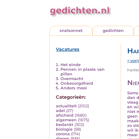
snelsonnet
gedichten
Vacatures
Har
< vori
Het einde
Pennen in plaats van
harten
pillen
Overmacht
Nie
Onbezorgdheid
Anders mooi
Soms 
Categorieën:
dan d
vraag
actualiteit
(2102)
en wi
adel
(27)
niet 
afscheid
(1680)
geen 
algemeen
(1675)
maak 
bedankt
(302)
zo str
biologie
(58)
wil i
corona
(174)
maar
dieren
(936)