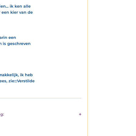
n... ik ken alle
r een kier van de
aarin een
m is geschreven
akkelijk, ik heb
s, zie:::Verstilde
g: