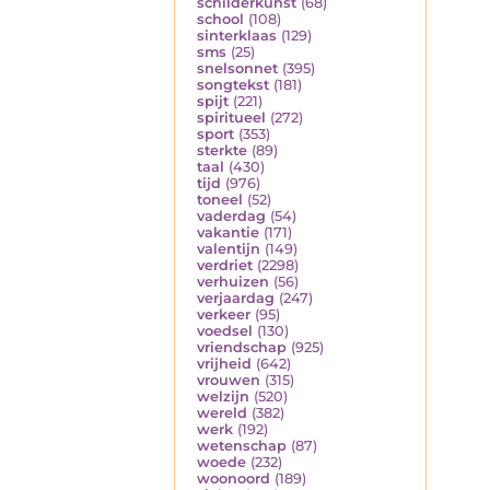
schilderkunst
(68)
school
(108)
sinterklaas
(129)
sms
(25)
snelsonnet
(395)
songtekst
(181)
spijt
(221)
spiritueel
(272)
sport
(353)
sterkte
(89)
taal
(430)
tijd
(976)
toneel
(52)
vaderdag
(54)
vakantie
(171)
valentijn
(149)
verdriet
(2298)
verhuizen
(56)
verjaardag
(247)
verkeer
(95)
voedsel
(130)
vriendschap
(925)
vrijheid
(642)
vrouwen
(315)
welzijn
(520)
wereld
(382)
werk
(192)
wetenschap
(87)
woede
(232)
woonoord
(189)