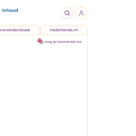
inhoud
jmwoordenboek
nederlands.nl
voeg je hartenkreet toe