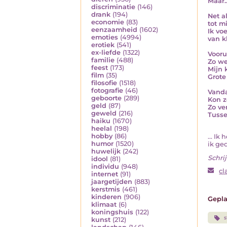
Maar…
discriminatie
(146)
drank
(194)
Net a
economie
(83)
tot m
eenzaamheid
(1602)
Ik vo
emoties
(4994)
van k
erotiek
(541)
ex-liefde
(1322)
Vooru
familie
(488)
Zo we
feest
(173)
Mijn 
film
(35)
Grote 
filosofie
(1518)
fotografie
(46)
Vanda
geboorte
(289)
Kon z
geld
(87)
Zo ve
geweld
(216)
Tusse
haiku
(1670)
heelal
(198)
hobby
(86)
... Ik
humor
(1520)
ik ged
huwelijk
(242)
Schrij
idool
(81)
individu
(948)
cl
internet
(91)
jaargetijden
(883)
kerstmis
(461)
kinderen
(906)
Gepla
klimaat
(6)
koningshuis
(122)
s
kunst
(212)