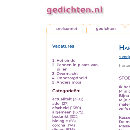
snelsonnet
gedichten
Vacatures
Har
< vori
Het einde
Pennen in plaats van
harten
pillen
Overmacht
sto
Onbezorgdheid
Anders mooi
Ik he
Categorieën:
Mijn 
Bijna
actualiteit
(2102)
Mijn 
adel
(27)
malen
afscheid
(1680)
zelfs
algemeen
(1675)
bedankt
(302)
Kasse
biologie
(58)
De mo
corona
(174)
Plass
dieren
(936)