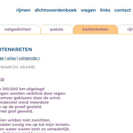
rijmen
dichtwoordenboek
vragen
links
contact
netgedichten
poëzie
hartenkreten
ri
tenkreten
ge
|
alles
|
volgende >
kreet (nr. 43.449):
er
b 100.000 km afgelegd
ogen werden verblind door regen.
 omver geblazen door de wind.
onderstel werd meerdere
 op de proef gesteld
 met grof geweld.
ien wilden niet zwichten.
dder zwolg me op tot mijn knieën.
en water waren toch zo verraderlijk.