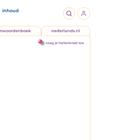
inhoud
jmwoordenboek
nederlands.nl
voeg je hartenkreet toe