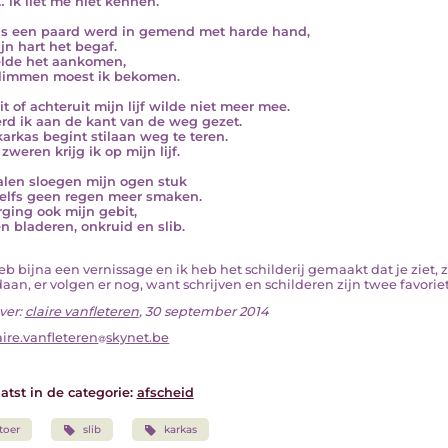
 ik liet me niet kennen.
ls een paard werd in gemend met harde hand,
ijn hart het begaf.
elde het aankomen,
limmen moest ik bekomen.
it of achteruit mijn lijf wilde niet meer mee.
rd ik aan de kant van de weg gezet.
karkas begint stilaan weg te teren.
zweren krijg ik op mijn lijf.
len sloegen mijn ogen stuk
elfs geen regen meer smaken.
rging ook mijn gebit,
n bladeren, onkruid en slib.
 heb bijna een vernissage en ik heb het schilderij gemaakt dat je ziet
aan, er volgen er nog, want schrijven en schilderen zijn twee favoriet
ver:
claire vanfleteren
, 30 september 2014
aire.vanfleteren
skynet.be
atst in de categorie:
afscheid
toer
slib
karkas