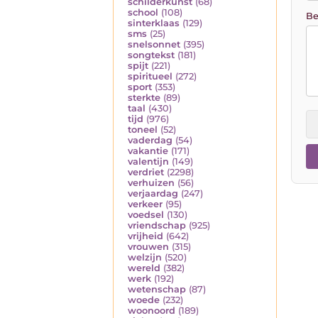
schilderkunst
(68)
school
(108)
Be
sinterklaas
(129)
sms
(25)
snelsonnet
(395)
songtekst
(181)
spijt
(221)
spiritueel
(272)
sport
(353)
sterkte
(89)
taal
(430)
tijd
(976)
toneel
(52)
vaderdag
(54)
vakantie
(171)
valentijn
(149)
verdriet
(2298)
verhuizen
(56)
verjaardag
(247)
verkeer
(95)
voedsel
(130)
vriendschap
(925)
vrijheid
(642)
vrouwen
(315)
welzijn
(520)
wereld
(382)
werk
(192)
wetenschap
(87)
woede
(232)
woonoord
(189)