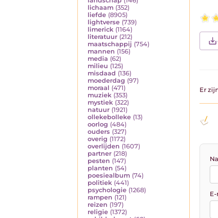
landschap
(146)
lichaam
(352)
liefde
(8905)
lightverse
(739)
limerick
(1164)
literatuur
(212)
maatschappij
(754)
mannen
(156)
media
(62)
milieu
(125)
misdaad
(136)
moederdag
(97)
moraal
(471)
Er zi
muziek
(353)
mystiek
(322)
natuur
(1921)
ollekebolleke
(13)
oorlog
(484)
ouders
(327)
overig
(1172)
overlijden
(1607)
partner
(218)
Na
pesten
(147)
planten
(54)
poesiealbum
(74)
politiek
(441)
psychologie
(1268)
E-
rampen
(121)
reizen
(197)
religie
(1372)