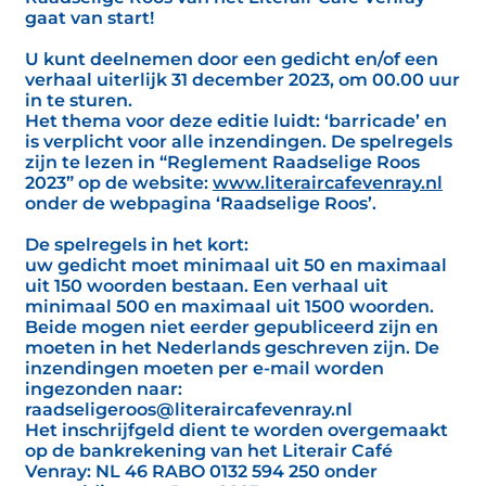
gaat van start!
U kunt deelnemen door een gedicht en/of een
verhaal uiterlijk 31 december 2023, om 00.00 uur
in te sturen.
Het thema voor deze editie luidt: ‘barricade’ en
is verplicht voor alle inzendingen. De spelregels
zijn te lezen in “Reglement Raadselige Roos
2023” op de website:
www.literaircafevenray.nl
onder de webpagina ‘Raadselige Roos’.
De spelregels in het kort:
uw gedicht moet minimaal uit 50 en maximaal
uit 150 woorden bestaan. Een verhaal uit
minimaal 500 en maximaal uit 1500 woorden.
Beide mogen niet eerder gepubliceerd zijn en
moeten in het Nederlands geschreven zijn. De
inzendingen moeten per e-mail worden
ingezonden naar:
raadseligeroos@literaircafevenray.nl
Het inschrijfgeld dient te worden overgemaakt
op de bankrekening van het Literair Café
Venray: NL 46 RABO 0132 594 250 onder