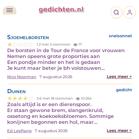
Sjoemelborsten
snelsonnet
1.2 met 5 stemmen
17
De borsten in de Tour de France voor vrouwen
Nemen opeens grote proporties aan
Een pondje minder en het is gedaan
Je kunt maar beter je bh volstouwen…
Lees meer >
Nico Noorman
7 augustus 2026
Duinen
gedicht
3.6 met 18 stemmen
10.054
Zoals altijd is er een dierenspoor.
Er staan gewone brem, slangenkruid,
ossetong en koekoeksbloemen. Sommige
konijnen begonnen een hol, maar…
Lees meer >
Ed Leeflang
7 augustus 2026