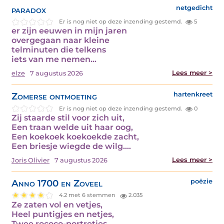
paradox
netgedicht
Er is nog niet op deze inzending gestemd.
5
er zijn eeuwen in mijn jaren
overgegaan naar kleine
telminuten die telkens
iets van me nemen…
Lees meer >
elze
7 augustus 2026
Zomerse ontmoeting
hartenkreet
Er is nog niet op deze inzending gestemd.
0
Zij staarde stil voor zich uit,
Een traan welde uit haar oog,
Een koekoek koekoekde zacht,
Een briesje wiegde de wilg.…
Lees meer >
Joris Olivier
7 augustus 2026
Anno 1700 en Zoveel
poëzie
4.2 met 6 stemmen
2.035
Ze zaten vol en vetjes,
Heel puntigjes en netjes,
Twee rococo-portretjes.