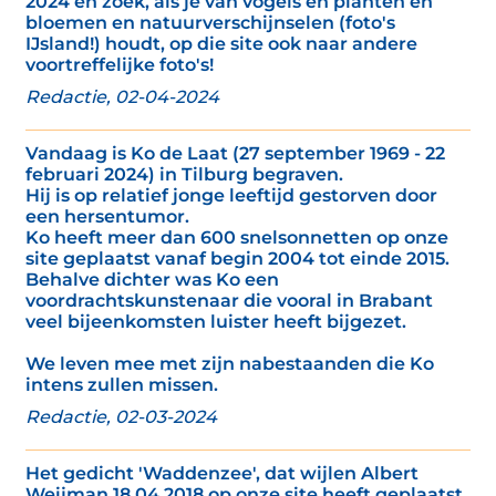
2024 en zoek, als je van vogels en planten en
bloemen en natuurverschijnselen (foto's
IJsland!) houdt, op die site ook naar andere
voortreffelijke foto's!
Redactie, 02-04-2024
Vandaag is Ko de Laat (27 september 1969 - 22
februari 2024) in Tilburg begraven.
Hij is op relatief jonge leeftijd gestorven door
een hersentumor.
Ko heeft meer dan 600 snelsonnetten op onze
site geplaatst vanaf begin 2004 tot einde 2015.
Behalve dichter was Ko een
voordrachtskunstenaar die vooral in Brabant
veel bijeenkomsten luister heeft bijgezet.
We leven mee met zijn nabestaanden die Ko
intens zullen missen.
Redactie, 02-03-2024
Het gedicht 'Waddenzee', dat wijlen Albert
Weijman 18 04 2018 op onze site heeft geplaatst,