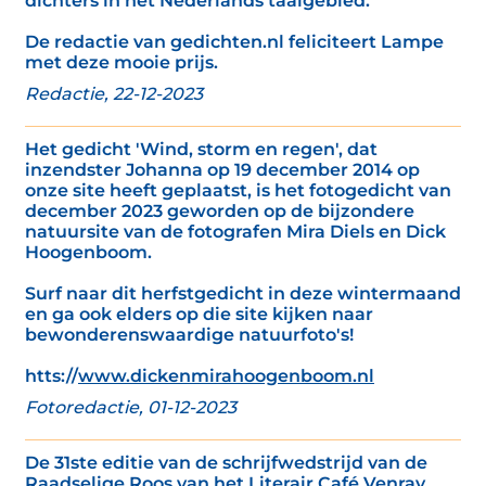
dichters in het Nederlands taalgebied.’
De redactie van gedichten.nl feliciteert Lampe
met deze mooie prijs.
Redactie, 22-12-2023
Het gedicht 'Wind, storm en regen', dat
inzendster Johanna op 19 december 2014 op
onze site heeft geplaatst, is het fotogedicht van
december 2023 geworden op de bijzondere
natuursite van de fotografen Mira Diels en Dick
Hoogenboom.
Surf naar dit herfstgedicht in deze wintermaand
en ga ook elders op die site kijken naar
bewonderenswaardige natuurfoto's!
htts://
www.dickenmirahoogenboom.nl
Fotoredactie, 01-12-2023
De 31ste editie van de schrijfwedstrijd van de
Raadselige Roos van het Literair Café Venray