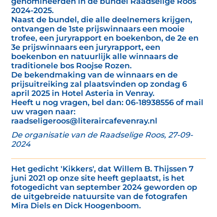
genomineerden in de bundel Raadselige Roos
2024-2025.
Naast de bundel, die alle deelnemers krijgen,
ontvangen de 1ste prijswinnaars een mooie
trofee, een juryrapport en boekenbon, de 2e en
3e prijswinnaars een juryrapport, een
boekenbon en natuurlijk alle winnaars de
traditionele bos Roojse Rozen.
De bekendmaking van de winnaars en de
prijsuitreiking zal plaatsvinden op zondag 6
april 2025 in Hotel Asteria in Venray.
Heeft u nog vragen, bel dan: 06-18938556 of mail
uw vragen naar:
raadseligeroos@literaircafevenray.nl
De organisatie van de Raadselige Roos, 27-09-
2024
Het gedicht 'Kikkers', dat Willem B. Thijssen 7
juni 2021 op onze site heeft geplaatst, is het
fotogedicht van september 2024 geworden op
de uitgebreide natuursite van de fotografen
Mira Diels en Dick Hoogenboom.