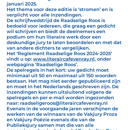
januari 2025.
Het thema voor deze editie is ‘stromen’ en is
verplicht voor alle inzendingen.
De schrijfwedstrijd de Raadselige Roos is
bedoeld voor iedereen, die graag een gedicht
wil schrijven en biedt de deelnemers een
podium om hun literaire werk door een
deskundige jury te laten beoordelen en met dat
van andere dichters te vergelijken.
Het ‘Reglement Raadselige Roos 2024-2025’
vindt u op:
www.literaircafevenray.nl
, onder
webpagina ‘Raadselige Roos’.
De spelregels in het kort: uw gedicht moet
minimaal uit 50 en maximaal uit 150 woorden
bestaan. Het mag niet eerder gepubliceerd zijn
en moet in het Nederlands geschreven zijn. De
inzendingen kunnen uitsluitend volgens de
spelregels en per e-mail worden ingezonden
naar: raadseligeroos@literaircafevenray.nl
Evenals in de voorgaande jaren verschijnen de
werken van de winnaars van de Vakjury Proza
en Vakjury Poëzie evenals die van de
Publieksjury samen met die van alle