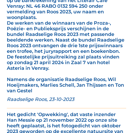
op de bankrekening van het Literair Café
Venray: NL 46 RABO 0132 594 250 onder
vermelding van Roos 2023, uw naam en
woonplaats.
De werken van de winnaars van de Proza-,
Poëzie- en Publieksprijs verschijnen in de
bundel Raadselige Roos 2023 met passende
beeldende werken. Naast de bundel Raadselige
Roos 2023 ontvangen de drie 1ste prijswinnaars
een trofee, het juryrapport en een boekenbon.
De feestelijke prijsuitreiking zal plaats vinden
op zondag 21 april 2024 in Zaal 7 van hotel
Asteria in Venray.
Namens de organisatie Raadselige Roos, Wil
Hoeijmakers, Marlies Schell, Jan Thijssen en Ton
van Gestel
Raadselige Roos, 23-10-2023
Het gedicht 'Opwekking', dat vaste inzender
Han Messie op 21 november 2022 op onze site
heeft geplaatst, is het fotogedicht van oktober
2023 geworden op de excellente natuursite van