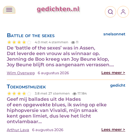
Battle of the sexes
snelsonnet
4.0 met 4 stemmen
11
De ‘battle of the sexes’ was in Assen,
Dat leverde een vrouw als winnaar op.
Jenning de Boo kreeg van Joy Beune klop,
Joy Beune blijft ons aangenaam verrassen.…
Lees meer >
Wim Overweg
6 augustus 2026
Toekomstmuziek
gedicht
3.8 met 27 stemmen
17.184
Geef mij ballades uit de Hades
of een opgewekte blues, ik swing op elke
hiphopversie van Vivaldi, mijn smaak
kent geen limiet, dus leve het licht
ontvlambaar…
Lees meer >
Arthur Lava
6 augustus 2026