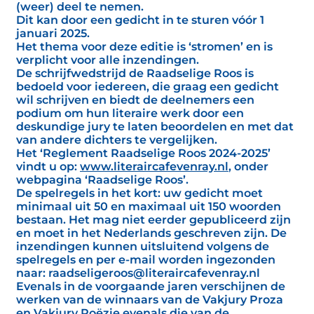
(weer) deel te nemen.
Dit kan door een gedicht in te sturen vóór 1
januari 2025.
Het thema voor deze editie is ‘stromen’ en is
verplicht voor alle inzendingen.
De schrijfwedstrijd de Raadselige Roos is
bedoeld voor iedereen, die graag een gedicht
wil schrijven en biedt de deelnemers een
podium om hun literaire werk door een
deskundige jury te laten beoordelen en met dat
van andere dichters te vergelijken.
Het ‘Reglement Raadselige Roos 2024-2025’
vindt u op:
www.literaircafevenray.nl
, onder
webpagina ‘Raadselige Roos’.
De spelregels in het kort: uw gedicht moet
minimaal uit 50 en maximaal uit 150 woorden
bestaan. Het mag niet eerder gepubliceerd zijn
en moet in het Nederlands geschreven zijn. De
inzendingen kunnen uitsluitend volgens de
spelregels en per e-mail worden ingezonden
naar: raadseligeroos@literaircafevenray.nl
Evenals in de voorgaande jaren verschijnen de
werken van de winnaars van de Vakjury Proza
en Vakjury Poëzie evenals die van de