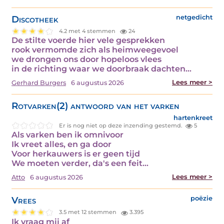
Discotheek
netgedicht
4.2 met 4 stemmen
24
De stilte voerde hier vele gesprekken
rook vermomde zich als heimweegevoel
we drongen ons door hopeloos vlees
in de richting waar we doorbraak dachten…
Lees meer >
Gerhard Burgers
6 augustus 2026
Rotvarken(2) antwoord van het varken
hartenkreet
Er is nog niet op deze inzending gestemd.
5
Als varken ben ik omnivoor
Ik vreet alles, en ga door
Voor herkauwers is er geen tijd
We moeten verder, da's een feit…
Lees meer >
Atto
6 augustus 2026
Vrees
poëzie
3.5 met 12 stemmen
3.395
Ik vraag mij af