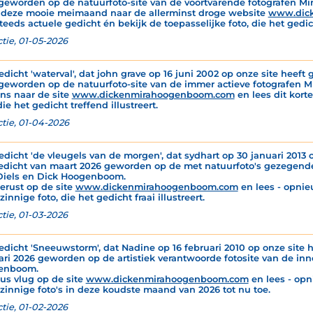
geworden op de natuurfoto-site van de voortvarende fotografen M
 deze mooie meimaand naar de allerminst droge website
www.dic
teeds actuele gedicht én bekijk de toepasselijke foto, die het gedich
tie, 01-05-2026
edicht 'waterval', dat john grave op 16 juni 2002 op onze site heeft g
geworden op de natuurfoto-site van de immer actieve fotografen 
ns naar de site
www.dickenmirahoogenboom.com
en lees dit korte
die het gedicht treffend illustreert.
tie, 01-04-2026
edicht 'de vleugels van de morgen', dat sydhart op 30 januari 2013 o
edicht van maart 2026 geworden op de met natuurfoto's gezegende
Diels en Dick Hoogenboom.
gerust op de site
www.dickenmirahoogenboom.com
en lees - opnie
innige foto, die het gedicht fraai illustreert.
tie, 01-03-2026
edicht 'Sneeuwstorm', dat Nadine op 16 februari 2010 op onze site h
ari 2026 geworden op de artistiek verantwoorde fotosite van de inn
enboom.
dus vlug op de site
www.dickenmirahoogenboom.com
en lees - opn
zinnige foto's in deze koudste maand van 2026 tot nu toe.
tie, 01-02-2026