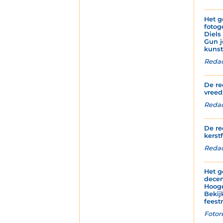
Het g
fotog
Diels
Gun j
kunst
Redac
De re
vreed
Redact
De re
kerstf
Redac
Het g
decem
Hoog
Bekij
feest
Fotor