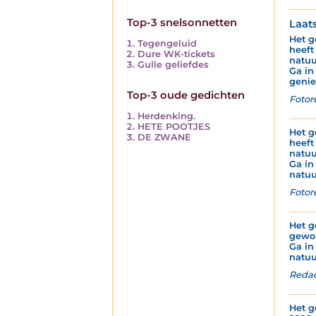
Top-3 snelsonnetten
Laat
Het g
Tegengeluid
heeft
Dure WK-tickets
natuu
Gulle geliefdes
Ga in
genie
Top-3 oude gedichten
Fotor
Herdenking.
HETE POOTJES
Het g
DE ZWANE
heeft
natuu
Ga in
natuu
Fotor
Het g
gewor
Ga in
natuu
Redac
Het g