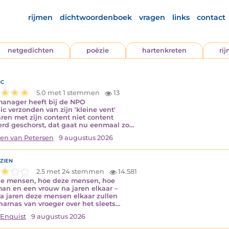
rijmen
dichtwoordenboek
vragen
links
contact
netgedichten
poëzie
hartenkreten
ri
ic
5.0 met 1 stemmen
13
anager heeft bij de NPO
ic verzonden van zijn 'kleine vent'
ren met zijn content niet content
erd geschorst, dat gaat nu eenmaal zo…
en van Petersen
9 augustus 2026
zien
2.5 met 24 stemmen
14.581
e mensen, hoe deze mensen, hoe
an en een vrouw na jaren elkaar –
a jaren deze mensen elkaar zullen
 harnas van vroeger over het sleets…
Enquist
9 augustus 2026