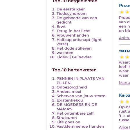
Top-10 netgedichten
Persp
De eerste keer
Tiedesyndroom
Probe
De geboorte van een
van d
gedicht
een h
Erwt
en bl
Terug in het licht
Vrouwenhanden
Anita
Halfaap ontsnapt (light
verse)
Het dode stilleven
vreem
wachten
Lidewij Guinevère
waaro
leef i
Top-10 hartenkreten
waar 
waar 
PENNEN IN PLAATS VAN
Manu
PILLEN
Onbezorgdheid
Anders mooi
Kindj
Scherven van jouw storm
Existentiekou
DE MOEDERS EN DE
Op de
MAMA'S
rust 
Het ontembare zelf
't Is 
Structuren
tusse
Life goes on
Vastklemmende handen
Alice