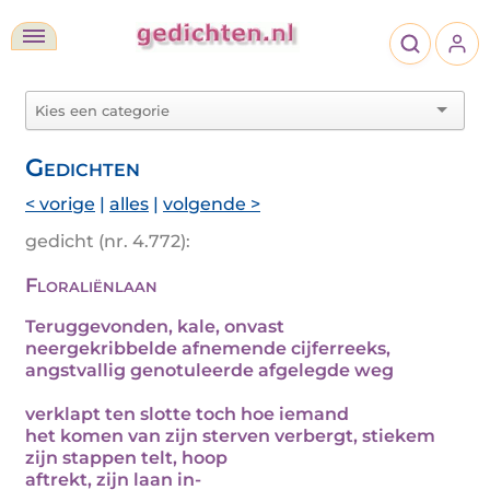
Gedichten
< vorige
|
alles
|
volgende >
gedicht (nr. 4.772):
Floraliënlaan
Teruggevonden, kale, onvast
neergekribbelde afnemende cijferreeks,
angstvallig genotuleerde afgelegde weg
verklapt ten slotte toch hoe iemand
het komen van zijn sterven verbergt, stiekem
zijn stappen telt, hoop
aftrekt, zijn laan in-