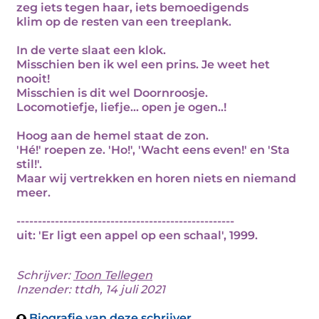
zeg iets tegen haar, iets bemoedigends
klim op de resten van een treeplank.
In de verte slaat een klok.
Misschien ben ik wel een prins. Je weet het
nooit!
Misschien is dit wel Doornroosje.
Locomotiefje, liefje... open je ogen..!
Hoog aan de hemel staat de zon.
'Hé!' roepen ze. 'Ho!', 'Wacht eens even!' en 'Sta
stil!'.
Maar wij vertrekken en horen niets en niemand
meer.
---------------------------------------------------
uit: 'Er ligt een appel op een schaal', 1999.
Schrijver:
Toon Tellegen
Inzender: ttdh, 14 juli 2021
Biografie van deze schrijver