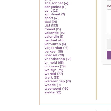
snelsonnet
(4)
Be
songtekst
(11)
spijt
(22)
spiritueel
(2)
sport
(41)
taal
(91)
tijd
(193)
toneel
(15)
vakantie
(15)
valentijn
(1)
verdriet
(48)
verhuizen
(6)
verjaardag
(16)
verkeer
(18)
voedsel
(28)
vriendschap
(35)
vrijheid
(65)
vrouwen
(29)
welzijn
(39)
wereld
(77)
werk
(53)
wetenschap
(21)
woede
(9)
woonoord
(160)
ziekte
(29)