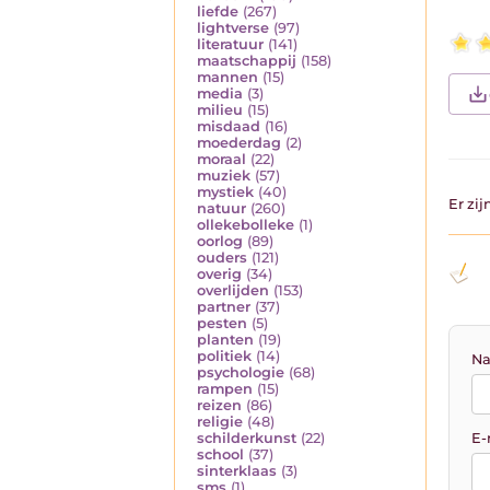
liefde
(267)
lightverse
(97)
literatuur
(141)
maatschappij
(158)
mannen
(15)
media
(3)
milieu
(15)
misdaad
(16)
moederdag
(2)
moraal
(22)
muziek
(57)
mystiek
(40)
Er zi
natuur
(260)
ollekebolleke
(1)
oorlog
(89)
ouders
(121)
overig
(34)
overlijden
(153)
partner
(37)
pesten
(5)
planten
(19)
politiek
(14)
Na
psychologie
(68)
rampen
(15)
reizen
(86)
religie
(48)
E-
schilderkunst
(22)
school
(37)
sinterklaas
(3)
sms
(1)