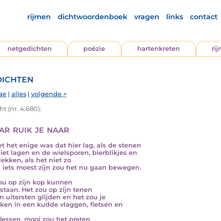
rijmen
dichtwoordenboek
vragen
links
contact
netgedichten
poëzie
hartenkreten
ri
ichten
ge
|
alles
|
volgende >
t (nr. 4.680):
r ruik je naar
et het enige was dat hier lag, als de stenen
niet lagen en de wielsporen, bierblikjes en
lekken, als het niet zo
 iets moest zijn zou het nu gaan bewegen.
ou op zijn kop kunnen
staan. Het zou op zijn tenen
jn uitersten glijden en het zou je
ken in een kudde vlaggen, fietsen en
lessen, mooi zou het praten