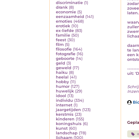
discriminatie
(1)
zodani
drank
(8)
zovee
economie
(5)
laten
eenzaamheid
(141)
emoties
(468)
waarv
erotiek
(10)
zulle
ex-liefde
(83)
zwemd
familie
(50)
licha
feest
(30)
film
(5)
daarn
filosofie
(164)
te la
fotografie
(16)
een k
geboorte
(14)
ontst
geld
(3)
geweld
(17)
-------
haiku
(8)
uit: '
heelal
(41)
hobby
(11)
humor
(127)
Schrij
huwelijk
(29)
Inzen
idool
(13)
individu
(334)
Bio
internet
(1)
jaargetijden
(123)
kerstmis
(23)
kinderen
(155)
Gepla
koningshuis
(6)
kunst
(60)
landschap
(78)
lichaam
(100)