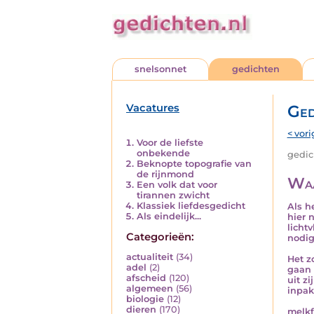
snelsonnet
gedichten
Vacatures
Ged
< vori
Voor de liefste
onbekende
gedich
Beknopte topografie van
de rijnmond
Waa
Een volk dat voor
tirannen zwicht
Klassiek liefdesgedicht
Als h
Als eindelijk...
hier 
lichtv
Categorieën:
nodig
actualiteit
(34)
Het z
adel
(2)
gaan 
afscheid
(120)
uit zi
algemeen
(56)
inpak
biologie
(12)
dieren
(170)
melkf