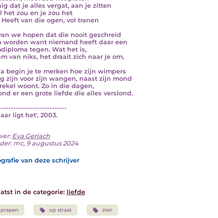
g dat je alles vergat, aan je zitten
l het zou en je zou het
. Heeft van die ogen, vol tranen
an we hopen dat die nooit geschreid
n worden want niemand heeft daar een
iploma tegen. Wat het is,
am van niks, het draait zich naar je om,
a begin je te merken hoe zijn wimpers
ng zijn voor zijn wangen, naast zijn mond
rekel woont. Zo in die dagen,
ond er een grote liefde die alles verslond.
----------------------------
Daar ligt het', 2003.
ver:
Eva Gerlach
der: mc, 9 augustus 2024
grafie van deze schrijver
atst in de categorie:
liefde
oprapen
op straat
zien