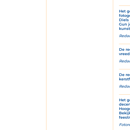
Het g
fotog
Diels
Gun j
kunst
Redac
De re
vreed
Redact
De re
kerstf
Redac
Het g
decem
Hoog
Bekij
feest
Fotor