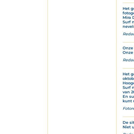
Het g
fotog
Mira 
Surf 
nevel
Redac
Onze 
Onze 
Redac
Het g
oktob
Hoog
Surf 
van 2
En su
kunt 
Fotor
De si
Niet u