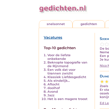
snelsonnet
gedichten
Vacatures
Sjoem
Top-10 gedichten
De bo
Nemen
Voor de liefste
Een p
onbekende
Je ku
Beknopte topografie van
Nico
de Rijnmond
Een volk dat voor
tirannen zwicht
Duine
Klassiek Liefdesgedicht
Als eindelijk...
Aftocht
Zoals 
doolhof
Er st
Avond
osse
Jazz
konij
Het is een magere troost
Ed Le