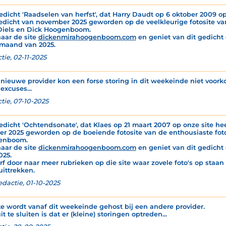
edicht 'Raadselen van herfst', dat Harry Daudt op 6 oktober 2009 op 
edicht van november 2025 geworden op de veelkleurige fotosite va
Diels en Dick Hoogenboom.
naar de site
dickenmirahoogenboom.com
en geniet van dit gedicht é
maand van 2025.
tie, 02-11-2025
nieuwe provider kon een forse storing in dit weekeinde niet voor
excuses...
tie, 07-10-2025
edicht 'Ochtendsonate', dat Klaes op 21 maart 2007 op onze site hee
er 2025 geworden op de boeiende fotosite van de enthousiaste foto
enboom.
naar de site
dickenmirahoogenboom.com
en geniet van dit gedicht 
025.
rf door naar meer rubrieken op die site waar zovele foto's op staan
uittrekken.
edactie, 01-10-2025
te wordt vanaf dit weekeinde gehost bij een andere provider.
it te sluiten is dat er (kleine) storingen optreden...