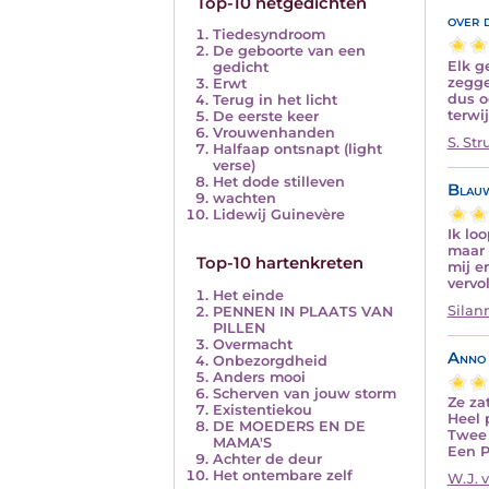
Top-10 netgedichten
over 
Tiedesyndroom
De geboorte van een
Elk g
gedicht
zegge
Erwt
dus o
Terug in het licht
terwi
De eerste keer
Vrouwenhanden
S. Str
Halfaap ontsnapt (light
verse)
Het dode stilleven
Blauw
wachten
Lidewij Guinevère
Ik lo
maar 
Top-10 hartenkreten
mij e
vervo
Het einde
Silan
PENNEN IN PLAATS VAN
PILLEN
Overmacht
Anno 
Onbezorgdheid
Anders mooi
Scherven van jouw storm
Ze zat
Existentiekou
Heel 
DE MOEDERS EN DE
Twee 
MAMA'S
Een P
Achter de deur
Het ontembare zelf
W.J. 