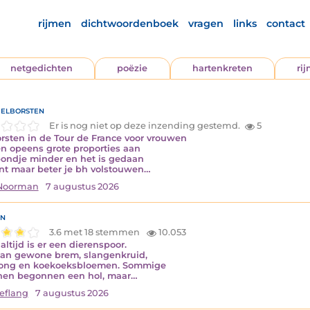
rijmen
dichtwoordenboek
vragen
links
contact
netgedichten
poëzie
hartenkreten
ri
elborsten
Er is nog niet op deze inzending gestemd.
5
rsten in de Tour de France voor vrouwen
 opeens grote proporties aan
ondje minder en het is gedaan
nt maar beter je bh volstouwen…
 Noorman
7 augustus 2026
n
3.6 met 18 stemmen
10.053
altijd is er een dierenspoor.
aan gewone brem, slangenkruid,
tong en koekoeksbloemen. Sommige
nen begonnen een hol, maar…
eflang
7 augustus 2026