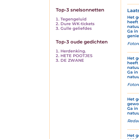
Top-3 snelsonnetten
Laat
Het g
Tegengeluid
heeft
Dure WK-tickets
natuu
Gulle geliefdes
Ga in
genie
Top-3 oude gedichten
Fotor
Herdenking.
HETE POOTJES
Het g
DE ZWANE
heeft
natuu
Ga in
natuu
Fotor
Het g
gewor
Ga in
natuu
Redac
Het g