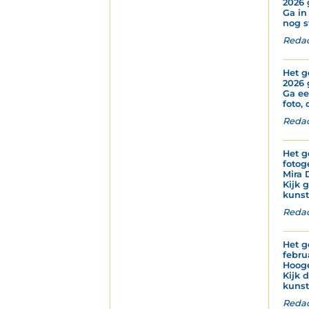
2026 
Ga in
nog s
Redac
Het g
2026 
Ga ee
foto, 
Redac
Het g
fotog
Mira 
Kijk 
kunstz
Redac
Het g
febru
Hoog
Kijk 
kunst
Redac