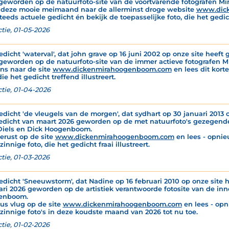
geworden op de natuurfoto-site van de voortvarende fotografen M
 deze mooie meimaand naar de allerminst droge website
www.dic
teeds actuele gedicht én bekijk de toepasselijke foto, die het gedich
tie, 01-05-2026
edicht 'waterval', dat john grave op 16 juni 2002 op onze site heeft g
geworden op de natuurfoto-site van de immer actieve fotografen 
ns naar de site
www.dickenmirahoogenboom.com
en lees dit korte
die het gedicht treffend illustreert.
tie, 01-04-2026
edicht 'de vleugels van de morgen', dat sydhart op 30 januari 2013 o
edicht van maart 2026 geworden op de met natuurfoto's gezegende
Diels en Dick Hoogenboom.
gerust op de site
www.dickenmirahoogenboom.com
en lees - opnie
innige foto, die het gedicht fraai illustreert.
tie, 01-03-2026
edicht 'Sneeuwstorm', dat Nadine op 16 februari 2010 op onze site h
ari 2026 geworden op de artistiek verantwoorde fotosite van de inn
enboom.
dus vlug op de site
www.dickenmirahoogenboom.com
en lees - opn
zinnige foto's in deze koudste maand van 2026 tot nu toe.
tie, 01-02-2026