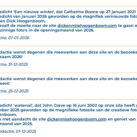
edicht 'Een nieuwe winter', dat Catherine Boone op 27 januari 2021 o
edicht van januari 2026 geworden op de magnifiek vernieuwde fotos
 en Dick Hoogenboom.
ezelf de moeite naar de site
dickenmirahoogenboom.com
te gaan e
zinnige foto's in de openingsmaand van 2026.
tie, 01-01-2026
dactie wenst degenen die meewerken aan deze site en de bezoeker
zaam 2026!
ie, 31-12-2025
dactie wenst degenen die meewerken aan deze site en de bezoeker
eest!
tie, 25-12-2025
edicht 'waterval', dat John Grave op 16 juni 2002 op onze site heeft 
ber 2025 geworden op de magnifieke fotosite van de creatieve foto
enboom.
k met aandacht de site
dickenmirahoogenboom.com
en geniet van d
maand van 2025.
edactie, 01-12-2025