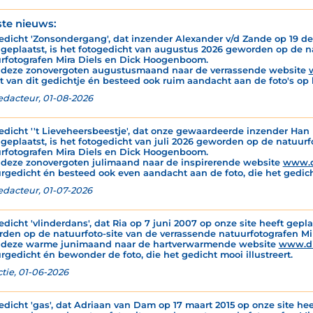
ste nieuws:
edicht 'Zonsondergang', dat inzender Alexander v/d Zande op 19 de
 geplaatst, is het fotogedicht van augustus 2026 geworden op de n
rfotografen Mira Diels en Dick Hoogenboom.
 deze zonovergoten augustusmaand naar de verrassende website
t van dit gedichtje én besteed ook ruim aandacht aan de foto's op 
edacteur, 01-08-2026
edicht ''t Lieveheersbeestje', dat onze gewaardeerde inzender Han M
 geplaatst, is het fotogedicht van juli 2026 geworden op de natuur
rfotografen Mira Diels en Dick Hoogenboom.
 deze zonovergoten julimaand naar de inspirerende website
www.d
rgedicht én besteed ook even aandacht aan de foto, die het gedicht
edacteur, 01-07-2026
edicht 'vlinderdans', dat Ria op 7 juni 2007 op onze site heeft gepla
den op de natuurfoto-site van de verrassende natuurfotografen M
 deze warme junimaand naar de hartverwarmende website
www.d
rgedicht én bewonder de foto, die het gedicht mooi illustreert.
tie, 01-06-2026
edicht 'gas', dat Adriaan van Dam op 17 maart 2015 op onze site hee