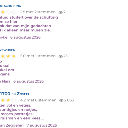
de schutting
2.5 met 2 stemmen
7
eluid stuitert over de schutting
n ze hier
ok dat van mijn gedachten
jl ik alleen maar muren zie…
uyke
6 augustus 2026
zwijgen
5.0 met 1 stemmen
25
op
draai
nkel om
lgens…
n Nara
6 augustus 2026
1700 en Zoveel
4.2 met 6 stemmen
2.033
en vol en vetjes,
puntigjes en netjes,
rococo-portretjes.
ruisman en een Kees,…
van Zeggelen
7 augustus 2026