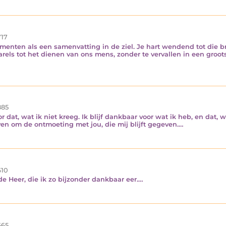
17
omenten als een samenvatting in de ziel. Je hart wendend tot die br
e parels tot het dienen van ons mens, zonder te vervallen in een gr
85
r dat, wat ik niet kreeg. Ik blijf dankbaar voor wat ik heb, en dat, w
en om de ontmoeting met jou, die mij blijft gegeven.…
10
jt de Heer, die ik zo bijzonder dankbaar eer.…
65