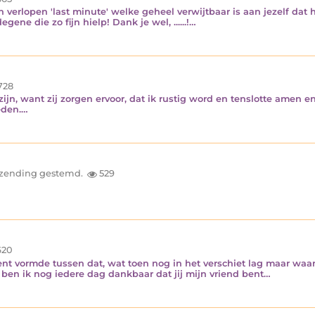
n verlopen 'last minute' welke geheel verwijtbaar is aan jezelf dat
ene die zo fijn hielp! Dank je wel, ......!…
728
jn, want zij zorgen ervoor, dat ik rustig word en tenslotte amen e
eden.…
inzending gestemd.
529
20
ent vormde tussen dat, wat toen nog in het verschiet lag maar waar
 ben ik nog iedere dag dankbaar dat jij mijn vriend bent…