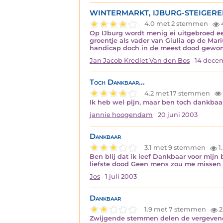
WINTERMARKT, IJBURG-STEIGERE
4.0 met 2 stemmen
Op IJburg wordt menig ei uitgebroed ee
groentje als vader van Giulia op de 
handicap doch in de meest dood gewo
Jan Jacob Krediet Van den Bos
14 dece
Toch Dankbaar...
4.2 met 17 stemmen
Ik heb wel pijn, maar ben toch dankbaar
jannie hoogendam
20 juni 2003
Dankbaar
3.1 met 9 stemmen
1
Ben blij dat ik leef Dankbaar voor mijn
liefste dood Geen mens zou me missen 
Jos
1 juli 2003
Dankbaar
1.9 met 7 stemmen
2
Zwijgende stemmen delen de vergevende