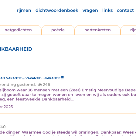
rijmen
dichtwoordenboek
vragen
links
contact
netgedichten
poëzie
hartenkreten
ri
nkbaarheid
 vakantie...vakantie...vakantie!!!
inzending gestemd.
246
Meijboom waar 36 mensen met een (Zeer) Ernstig Meervoudige Bep
ft zij geboft daar te mogen wonen en leven en wij als ouders ook bo
eg, een feestweekie Dankbaarheid…
er 2025
740
de dingen Waarmee God je steeds wil omringen. Dankbaar: Wees da