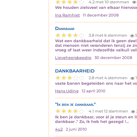
4.2 met 10 stemmen
We houden zielsveel van elkaar hiervoor
Ina Ramhiet
11 december 2008
Dankbaar
3.8 met 6 stemmen
5
Wat een dankbaarheid dat ik geen deel
dat mensen niet veranderen tenzij ze z
vroeg of laat weer indezelfde valkuil val
Lieveheersbeestje
30 december 2008
DANKBAARHEID
2.8 met 4 stemmen
1
vaste banen begeleiden ons naar het vo
Hans Uding
12 april 2010
"Ik ben je dankbaar."
4.1 met 12 stemmen
Ik ben je dankbaar, voor ál je steun en l
dankbaar ." Zo, ik heb het gezegd !…
4u2
2 juni 2010