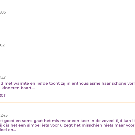
585
62
640
gd met warmte en liefde toont zij in enthousiasme haar schone vorm
 kinderen baart.…
2011
.245
et goed en soms gaat het mis maar een keer in de zoveel tijd kan ik
ijk is het een simpel iets voor u zegt het misschien niets maar voo
doel en…