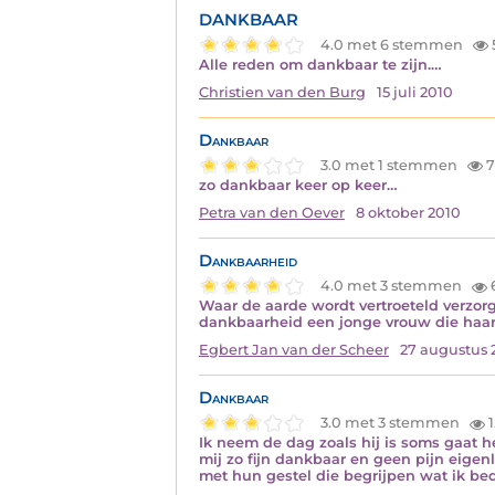
DANKBAAR
4.0 met 6 stemmen
Alle reden om dankbaar te zijn.…
Christien van den Burg
15 juli 2010
Dankbaar
3.0 met 1 stemmen
7
zo dankbaar keer op keer…
Petra van den Oever
8 oktober 2010
Dankbaarheid
4.0 met 3 stemmen
Waar de aarde wordt vertroeteld verzor
dankbaarheid een jonge vrouw die haar
Egbert Jan van der Scheer
27 augustus 
Dankbaar
3.0 met 3 stemmen
1
Ik neem de dag zoals hij is soms gaat h
mij zo fijn dankbaar en geen pijn eigenl
met hun gestel die begrijpen wat ik be