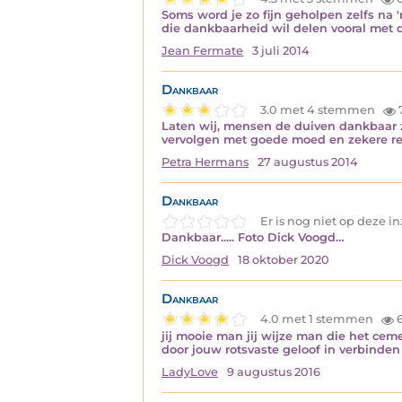
Soms word je zo fijn geholpen zelfs na '
die dankbaarheid wil delen vooral met deg
Jean Fermate
3 juli 2014
Dankbaar
3.0 met 4 stemmen
Laten wij, mensen de duiven dankbaar zi
vervolgen met goede moed en zekere r
Petra Hermans
27 augustus 2014
Dankbaar
Er is nog niet op deze 
Dankbaar..... Foto Dick Voogd…
Dick Voogd
18 oktober 2020
Dankbaar
4.0 met 1 stemmen
6
jij mooie man jij wijze man die het cem
door jouw rotsvaste geloof in verbinden
LadyLove
9 augustus 2016