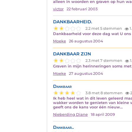
alleen in woorden en graven op hun w
victor
22 februari 2003
DANKBAARHEID.
2.2 met 5 stemmen
1
Dankbaarheid voor deze dag wat U ons 
Moeke
26 augustus 2004
DANKBAAR ZIJN
2.3 met 7 stemmen
1
Graven in mijn herinneringen soms met 
Moeke
27 augustus 2004
Dankbaar
3.8 met 8 stemmen
2
Ik heb heel wat in dit leven geleerd ma
wakker worden te genieten van kleine wo
geeft ons de kans voor één nieuw…
Nieberding Diane
18 april 2009
Dankbaar..