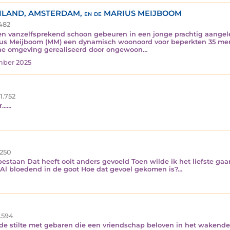
ILAND, AMSTERDAM, en de MARIUS MEIJBOOM
482
n vanzelfsprekend schoon gebeuren in een jonge prachtig aangele
Marius Meijboom (MM) een dynamisch woonoord voor beperkten 35 
ne omgeving gerealiseerd door ongewoon…
mber 2025
1.752
...…
.250
 bestaan Dat heeft ooit anders gevoeld Toen wilde ik het liefste ga
Al bloedend in de goot Hoe dat gevoel gekomen is?…
.594
 stilte met gebaren die een vriendschap beloven in het wakend