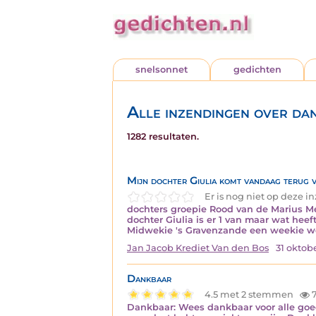
snelsonnet
gedichten
Alle inzendingen over da
1282 resultaten.
Mijn dochter Giulia komt vandaag terug van
Er is nog niet op deze 
dochters groepie Rood van de Marius 
dochter Giulia is er 1 van maar wat hee
Midwekie 's Gravenzande een weekie w
Jan Jacob Krediet Van den Bos
31 oktob
Dankbaar
4.5 met 2 stemmen
Dankbaar: Wees dankbaar voor alle goe