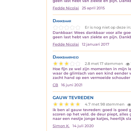
geen last hebt van ziekte en pijn. Dan
Fedde Nicolai
25 april 2015
Dankbaar
Er is nog niet op deze 
Dankbaar: Wees dankbaar voor alle goe
geen last hebt van ziekte en pijn. Dan
Fedde Nicolai
12 januari 2017
Dankbaarheid
2.8 met 17 stemmen
Hoe fijn ze wel zijn momenten in mijn 
waar de glimlach van een kind eender wel
zacht hand op een vermoeide schouder 
CB
16 juni 2021
GAUW TEVREDEN
4.7 met 98 stemmen
ik ben al gauw tevreden: goed is goed g
scoren op het veld. de deur piept, alles 
naar een nestje jonge katjes, heerlijk 
Simon K.
14 juli 2020