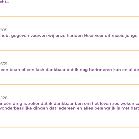
acht…
.205
hebt gegeven vouwen wij onze handen Heer voor dit mooie jonge 
.639
een traan of een lach dankbaar dat ik nog herinneren kan en al d
.126
ar één ding is zeker dat ik dankbaar ben om het leven zes weken c
nderbaarlijke dingen dat iedereen en alles belangrijk is met hart