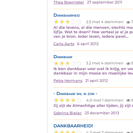
Thea Boerrigter
27 september 2011
Dankbaarheid
2.5 met 4 stemmen
7
Al die levens, al die mensen, slechts m
lijfje. Wat te doen? Hoe vertaal je al j
van je bron. Ieder leven, iedere parel…
Carla Aarts
6 april 2012
Dankbaar
3.2 met 4 stemmen
8
Ik ben dankbaar voor wat ik krijg, en voo
dankbaar in mijn mooie en moeilijke lev
Petra Hermans
21 april 2012
- Dankbaar wil ik zijn -
4.0 met 1 stemmen
6
Jij zijt de Almachtige aller tijden, jij zi
Sabrina Bielac
23 december 2013
DANKBAARHEID!
4.3 met 3 stemmen
6