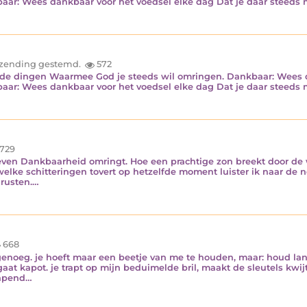
kbaar: Wees dankbaar voor het voedsel elke dag Dat je daar steed
inzending gestemd.
572
de dingen Waarmee God je steeds wil omringen. Dankbaar: Wees da
kbaar: Wees dankbaar voor het voedsel elke dag Dat je daar steed
729
leven Dankbaarheid omringt. Hoe een prachtige zon breekt door de 
ke schitteringen tovert op hetzelfde moment luister ik naar de noot
rusten.…
668
enoeg. je hoeft maar een beetje van me te houden, maar: houd lang
gaat kapot. je trapt op mijn beduimelde bril, maakt de sleutels kwijt
slapend…