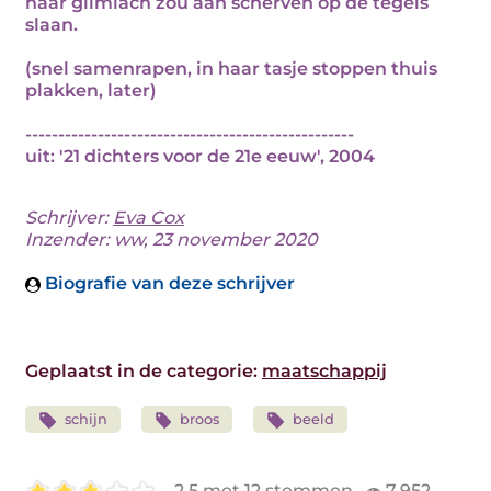
haar glimlach zou aan scherven op de tegels
slaan.
(snel samenrapen, in haar tasje stoppen thuis
plakken, later)
--------------------------------------------------
uit: '21 dichters voor de 21e eeuw', 2004
Schrijver:
Eva Cox
Inzender: ww, 23 november 2020
Biografie van deze schrijver
Geplaatst in de categorie:
maatschappij
schijn
broos
beeld
2.5 met 12 stemmen
7.952