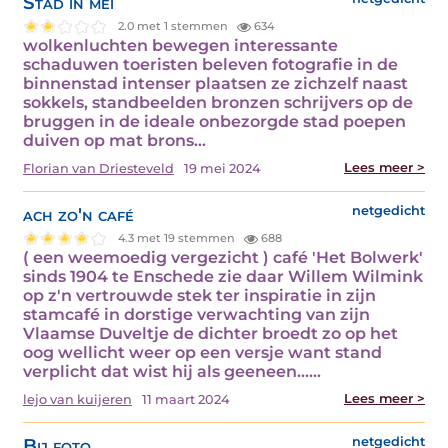
Stad in mei
2.0 met 1 stemmen
634
wolkenluchten bewegen interessante
schaduwen toeristen beleven fotografie in de
binnenstad intenser plaatsen ze zichzelf naast
sokkels, standbeelden bronzen schrijvers op de
bruggen in de ideale onbezorgde stad poepen
duiven op mat brons…
Lees meer >
Florian van Driesteveld
19 mei 2024
ach zo'n café
netgedicht
4.3 met 19 stemmen
688
( een weemoedig vergezicht ) café 'Het Bolwerk'
sinds 1904 te Enschede zie daar Willem Wilmink
op z'n vertrouwde stek ter inspiratie in zijn
stamcafé in dorstige verwachting van zijn
Vlaamse Duveltje de dichter broedt zo op het
oog wellicht weer op een versje want stand
verplicht dat wist hij als geeneen...…
Lees meer >
lejo van kuijeren
11 maart 2024
Bij foto
netgedicht