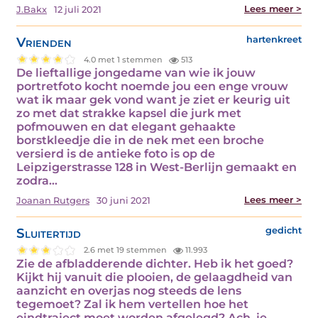
Lees meer >
J.Bakx
12 juli 2021
Vrienden
hartenkreet
4.0 met 1 stemmen
513
De lieftallige jongedame van wie ik jouw
portretfoto kocht noemde jou een enge vrouw
wat ik maar gek vond want je ziet er keurig uit
zo met dat strakke kapsel die jurk met
pofmouwen en dat elegant gehaakte
borstkleedje die in de nek met een broche
versierd is de antieke foto is op de
Leipzigerstrasse 128 in West-Berlijn gemaakt en
zodra…
Lees meer >
Joanan Rutgers
30 juni 2021
Sluitertijd
gedicht
2.6 met 19 stemmen
11.993
Zie de afbladderende dichter. Heb ik het goed?
Kijkt hij vanuit die plooien, de gelaagdheid van
aanzicht en overjas nog steeds de lens
tegemoet? Zal ik hem vertellen hoe het
eindtraject moet worden afgelegd? Ach, je