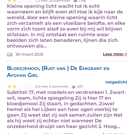
2.3 met 29 stemmen
1.148
Kleine opening licht wacht tot ik echt
waarneem en blijft even stil Hoe ik kijk naar de
wereld, door een kleine opening waarin licht
zich verzamelt als een vloeibare belofte, en elke
vorm zich toont alsof ze even bij mij wil blijven
stilstaan. In mij ontstaat een ruimte waar
beelden zich laten benaderen, lijnen die zich
ontvouwen als…
Lees meer >
CB
30 maart 2026
Bloedjemooi, (Rust van ) De Emigrant en
Afghan Girl
netgedicht
2.0 met 2 stemmen
420
Subtitel: 17, met noedels en verdronken 1. Zwart-
wit, raam, lichte spiegeling Zij is hier 17 en
bloedjemooi Zij staart, in gedachten. Zowel
hemel als hel Lijken aan haar ogen voorbij te
gaan Zij weet dat zij ooit samen zullen zijn Net
als hij weet zij echter niet wanneer De
onzekerheid druipt van haar gezicht 2. Hoog…