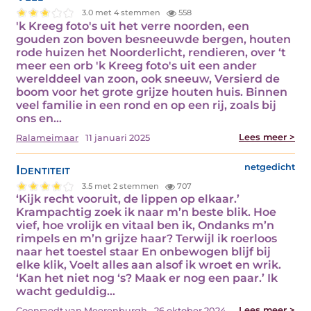
3.0 met 4 stemmen
558
'k Kreeg foto's uit het verre noorden, een
gouden zon boven besneeuwde bergen, houten
rode huizen het Noorderlicht, rendieren, over ‘t
meer een orb 'k Kreeg foto's uit een ander
werelddeel van zoon, ook sneeuw, Versierd de
boom voor het grote grijze houten huis. Binnen
veel familie in een rond en op een rij, zoals bij
ons en…
Lees meer >
Ralameimaar
11 januari 2025
Identiteit
netgedicht
3.5 met 2 stemmen
707
‘Kijk recht vooruit, de lippen op elkaar.’
Krampachtig zoek ik naar m’n beste blik. Hoe
vief, hoe vrolijk en vitaal ben ik, Ondanks m’n
rimpels en m’n grijze haar? Terwijl ik roerloos
naar het toestel staar En onbewogen blijf bij
elke klik, Voelt alles aan alsof ik wroet en wrik.
‘Kan het niet nog ‘s? Maak er nog een paar.’ Ik
wacht geduldig…
Lees meer >
Coenraedt van Meerenburgh
26 oktober 2024