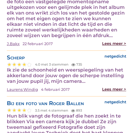
de foto een vastgelegde momentopname
uitgekozen voor een gelijmde plek in het album
elk van ons wrikt zich los van het gestolde gezin
om het met eigen ogen te zien we kunnen
elkaar niet vinden in dat licht de tijd en die
ruimte zoveel werkelijkheden waarheden en
zoveel wijzen van begrijpen in één afdruk…
Lees meer >
J.Bakx
22 februari 2017
Scherp
netgedicht
4.0 met 3 stemmen
735
Ik zie de schoonheid en weerspiegeling van het
akkerland door jouw ogen de scherpe instelling
van jouw pupil jij, mijn camera…
Lees meer >
Laurens Windig
4 februari 2017
Bij een foto van Roger Ballen
netgedicht
3.5 met 4 stemmen
893
Hun blik vangt de fotograaf die hen zoekt in te
blikken Via een camera kijk je dubbel Ze zijn
tweemaal gefixeerd Fotografie doet zijn
aandacht leven Techniek doet het hart kloppen