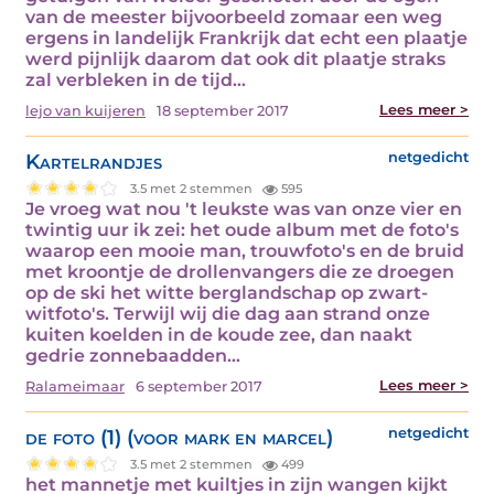
van de meester bijvoorbeeld zomaar een weg
ergens in landelijk Frankrijk dat echt een plaatje
werd pijnlijk daarom dat ook dit plaatje straks
zal verbleken in de tijd…
Lees meer >
lejo van kuijeren
18 september 2017
Kartelrandjes
netgedicht
3.5 met 2 stemmen
595
Je vroeg wat nou 't leukste was van onze vier en
twintig uur ik zei: het oude album met de foto's
waarop een mooie man, trouwfoto's en de bruid
met kroontje de drollenvangers die ze droegen
op de ski het witte berglandschap op zwart-
witfoto's. Terwijl wij die dag aan strand onze
kuiten koelden in de koude zee, dan naakt
gedrie zonnebaadden…
Lees meer >
Ralameimaar
6 september 2017
de foto (1) (voor mark en marcel)
netgedicht
3.5 met 2 stemmen
499
het mannetje met kuiltjes in zijn wangen kijkt