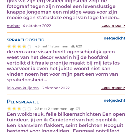
gras we zijn erg visueel ingesteld zegt de
fotograaf tegen zijn model een levenslustige
knappe jongeman een mistige waas voor zijn
mooie ogen statusloze engel van lage landen…
Lees meer >
mobar
4 oktober 2022
sprakeloosheid
netgedicht
4.3 met 11 stemmen
620
de eenzame visser heeft ogenschijnlijk geen
weet van het decor waarin hij de hoofdrol
vertolkt dit fraaie prentje maakt bij mij iets los
waarvoor ik even het juiste woord niet kan
vinden noem het voor mijn part een vorm van
sprakeloosheid…
Lees meer >
lejo van kuijeren
3 oktober 2022
Plensplaatje
netgedicht
2.5 met 2 stemmen
471
Een wolkbreuk, felle bliksemschichten Een open
tuindeur, jij en ik Genietend van het ogenblik
Een kaarsvlam flakkert, seint berichten Hooguit
bestemd voor ingewijden Eenmaal ontcijferd