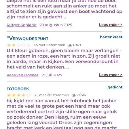
diepte het is een foto maar je ziet hoe de boot
schommelt en rukt aan zijn anker zo moet het
altijd te zien zijn geweest een boot wachtend op
zijn roeier er is gedacht…
Lees meer >
Rutger Kopland
20 augustus 2025
"Verwonderpunt
hartenkreet
1.5 met 2 stemmen
1.969
Uit kleur geboren, geen bloem maar verlangen -
een adem in roze, een hart in zon. Zij groeit niet
in aarde, maar in kijken. Een verwonderpunt in
het veld van het denken.…
Lees meer >
Kees van Dorsser
29 juli 2025
fotoboek
gedicht
3.5 met 217 stemmen
27.516
hij kijkt me aan vanuit het fotoboek het jochie
met de veel te grote pet een hard maar ook
vertederend portret zijn stille ogen naar geluk
op zoek donker Den Haag, ruim een eeuw
geleden lang voordat Drees zijn zegeningen
bracht met kerk en kapitaal nog aan de macht