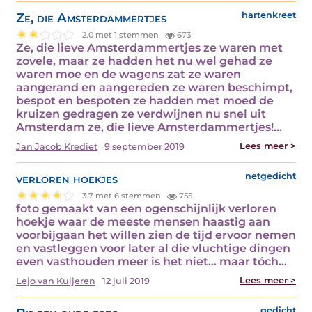
Ze, die Amsterdammertjes
hartenkreet
2.0 met 1 stemmen
673
Ze, die lieve Amsterdammertjes ze waren met
zovele, maar ze hadden het nu wel gehad ze
waren moe en de wagens zat ze waren
aangerand en aangereden ze waren beschimpt,
bespot en bespoten ze hadden met moed de
kruizen gedragen ze verdwijnen nu snel uit
Amsterdam ze, die lieve Amsterdammertjes!…
Lees meer >
Jan Jacob Krediet
9 september 2019
verloren hoekjes
netgedicht
3.7 met 6 stemmen
755
foto gemaakt van een ogenschijnlijk verloren
hoekje waar de meeste mensen haastig aan
voorbijgaan het willen zien de tijd ervoor nemen
en vastleggen voor later al die vluchtige dingen
even vasthouden meer is het niet... maar tóch…
Lees meer >
Lejo van Kuijeren
12 juli 2019
gedicht