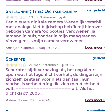
Snelsonnet; Titel: Digitale camera
netgedicht
2.3 met 3 stemmen
644
Een nieuwe digitale camera Wezenlijk verschil
met analoge Met blijdschap heb 'k mij hierover
gebogen Camera 'op pootjes' verdwenen, ja
Iemand in huis, zonder in mijn maag stenen
Vervolgens is mijn camera verdwenen…
Lees meer >
Annejan Kuperus
2 augustus 2024
Scherpte
gedicht
2.8 met 62 stemmen
19.663
Scherpte snijdt verbazing uit, het oog kleurt
open wat het tegenlicht verhult, de dingen zijn
zichzelf, ze staan voor niets dan taal, hun
raadsel is verheldering die zich met dichtheid
vult. ------------------------------------- uit: 'Als het
dichtklapt', 2005.…
Lees meer >
Roland Jooris
28 juni 2024
netgedicht