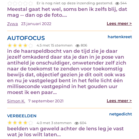
Er is nog niet op deze inzending gestemd.
544
Meestal gaat het wel, soms ben ik zelfs blij, dat
mag -- dan op de foto.…
Lees meer >
Zywa
23 januari 2022
AUTOFOCUS
hartenkreet
4.5 met 15 stemmen
806
in de haarspeldbocht van de tijd zie je daar
jezelf omkaderd daar sta je dan in je pose van
antiheld je onschuldiger, onwetender zelf zich
naar de toekomst te zenden voor toekomstig
bewijs dat, objectief gezien je dit ooit ook was
en nu je vastgelegd bent in het felle licht één
milliseconde vastgepind in het gouden uur
moest ik een paar…
Lees meer >
Simon K.
7 september 2021
verbeelden
netgedicht
4.0 met 3 stemmen
604
beelden van geweld achter de lens leg je vast
wat je los wilt laten…