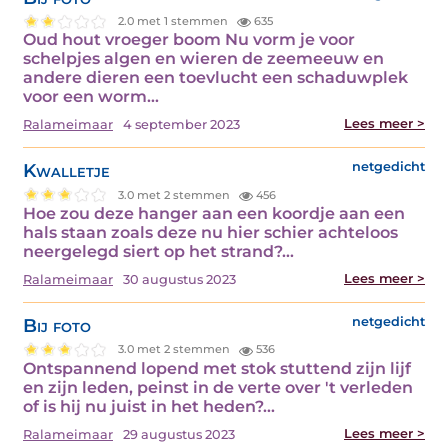
2.0 met 1 stemmen
635
Oud hout vroeger boom Nu vorm je voor
schelpjes algen en wieren de zeemeeuw en
andere dieren een toevlucht een schaduwplek
voor een worm…
Lees meer >
Ralameimaar
4 september 2023
Kwalletje
netgedicht
3.0 met 2 stemmen
456
Hoe zou deze hanger aan een koordje aan een
hals staan zoals deze nu hier schier achteloos
neergelegd siert op het strand?…
Lees meer >
Ralameimaar
30 augustus 2023
Bij foto
netgedicht
3.0 met 2 stemmen
536
Ontspannend lopend met stok stuttend zijn lijf
en zijn leden, peinst in de verte over 't verleden
of is hij nu juist in het heden?…
Lees meer >
Ralameimaar
29 augustus 2023