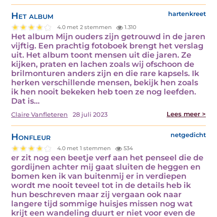
Het album
hartenkreet
4.0 met 2 stemmen
1.310
Het album Mijn ouders zijn getrouwd in de jaren
vijftig. Een prachtig fotoboek brengt het verslag
uit. Het album toont mensen uit die jaren. Ze
kijken, praten en lachen zoals wij ofschoon de
brilmonturen anders zijn en die rare kapsels. Ik
herken verschillende mensen, bekijk hen zoals
ik hen nooit bekeken heb toen ze nog leefden.
Dat is…
Lees meer >
Claire Vanfleteren
28 juli 2023
Honfleur
netgedicht
4.0 met 1 stemmen
534
er zit nog een beetje verf aan het penseel die de
gordijnen achter mij gaat sluiten de heggen en
bomen ken ik van buiten​​ mij er in verdiepen
wordt me nooit teveel tot in de details heb ik
hun beschreven maar zij vergaan ook naar
langere tijd sommige huisjes missen nog wat
krijt een wandeling duurt er niet voor even de