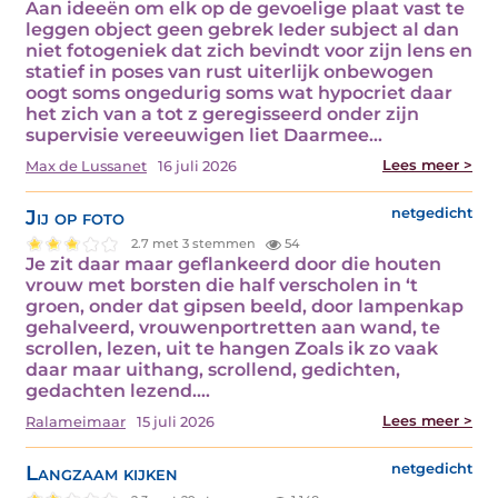
Aan ideeën om elk op de gevoelige plaat vast te
leggen object geen gebrek Ieder subject al dan
niet fotogeniek dat zich bevindt voor zijn lens en
statief in poses van rust uiterlijk onbewogen
oogt soms ongedurig soms wat hypocriet daar
het zich van a tot z geregisseerd onder zijn
supervisie vereeuwigen liet Daarmee…
Lees meer >
Max de Lussanet
16 juli 2026
Jij op foto
netgedicht
2.7 met 3 stemmen
54
Je zit daar maar geflankeerd door die houten
vrouw met borsten die half verscholen in ‘t
groen, onder dat gipsen beeld, door lampenkap
gehalveerd, vrouwenportretten aan wand, te
scrollen, lezen, uit te hangen Zoals ik zo vaak
daar maar uithang, scrollend, gedichten,
gedachten lezend.…
Lees meer >
Ralameimaar
15 juli 2026
Langzaam kijken
netgedicht