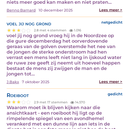
niets meer goed kan maken en niet praten…
Lees meer >
Benno Barnard
10 december 2025
voel jij nog grond
netgedicht
2.8 met 4 stemmen
1.016
voel jij nog grond vroeg hij in de Noordzee op
die gure decemberdag het oorverdovende
geraas van de golven overstemde het nee van
de jongen de sterke onderstroom had hen
verrast een mens leeft niet lang in ijskoud water
de ruwe zee geeft zij neemt uit hoeveel happen
bestaat de mens zij zwijgen de man en de
jongen tot…
Lees meer >
J.Bakx
7 oktober 2025
Roeiboot
gedicht
2.9 met 17 stemmen
14.570
Waarom moet ik blijven kijken naar die
ansichtkaart - een roeiboot hij ligt op de
rimpelende spiegel van een avondhemel
verankerd met een dunne lijn aan iets in de