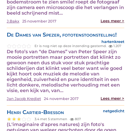
bodemstroom te zien smile! roept de fotograaf
zijn camera een microscoop die het verlangen in
beeld schrijnend mist…
Lees meer >
J.Bakx
25 november 2017
De Dames van Spezer, fototenstoonstelling!
hartenkreet
Er is nog niet op deze inzending gestemd.
1.207
De foto’s van “de Dames” van Peter Speer zijn
mooie portretten maar portretten dat klinkt zo
gewoon neen dus stuk voor stuk prachtige
schilderijen dat klinkt veel beter want wie goed
kijkt hoort ook muziek de melodie van
eigenheid, zuiverheid en pure identiteit in een
licht donkere, melodische verhouding met een
visie, een kijk van, van…
Lees meer >
Jan Jacob Krediet
24 november 2017
Henri Cartier-Bresson
netgedicht
3.4 met 5 stemmen
807
(L'imaginaire d'apres natures) zijn foto's
getuigen van weleer geschoten door de ogen