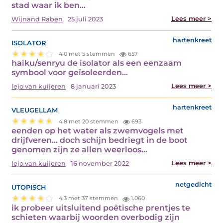
stad waar ik ben…
Lees meer >
Wijnand Raben
25 juli 2023
isolator
hartenkreet
4.0 met 5 stemmen
657
haiku/senryu de isolator als een eenzaam
symbool voor geïsoleerden…
Lees meer >
lejo van kuijeren
8 januari 2023
vleugellam
hartenkreet
4.8 met 20 stemmen
693
eenden op het water als zwemvogels met
drijfveren... doch schijn bedriegt in de boot
genomen zijn ze allen weerloos…
Lees meer >
lejo van kuijeren
16 november 2022
utopisch
netgedicht
4.3 met 37 stemmen
1.060
ik probeer uitsluitend poëtische prentjes te
schieten waarbij woorden overbodig zijn