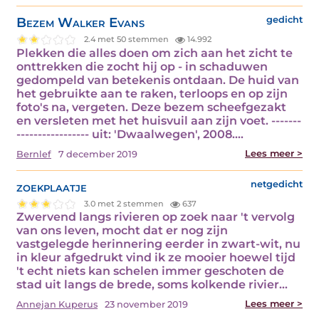
Bezem Walker Evans
gedicht
2.4 met 50 stemmen
14.992
Plekken die alles doen om zich aan het zicht te
onttrekken die zocht hij op - in schaduwen
gedompeld van betekenis ontdaan. De huid van
het gebruikte aan te raken, terloops en op zijn
foto's na, vergeten. Deze bezem scheefgezakt
en versleten met het huisvuil aan zijn voet. -------
----------------- uit: 'Dwaalwegen', 2008.…
Lees meer >
Bernlef
7 december 2019
zoekplaatje
netgedicht
3.0 met 2 stemmen
637
Zwervend langs rivieren op zoek naar 't vervolg
van ons leven, mocht dat er nog zijn
vastgelegde herinnering eerder in zwart-wit, nu
in kleur afgedrukt vind ik ze mooier hoewel tijd
't echt niets kan schelen immer geschoten de
stad uit langs de brede, soms kolkende rivier…
Lees meer >
Annejan Kuperus
23 november 2019