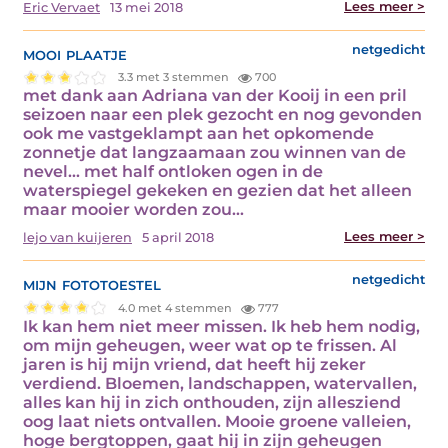
Lees meer >
Eric Vervaet
13 mei 2018
mooi plaatje
netgedicht
3.3 met 3 stemmen
700
met dank aan Adriana van der Kooij in een pril
seizoen naar een plek gezocht en nog gevonden
ook me vastgeklampt aan het opkomende
zonnetje dat langzaamaan zou winnen van de
nevel... met half ontloken ogen in de
waterspiegel gekeken en gezien dat het alleen
maar mooier worden zou…
Lees meer >
lejo van kuijeren
5 april 2018
mijn fototoestel
netgedicht
4.0 met 4 stemmen
777
Ik kan hem niet meer missen. Ik heb hem nodig,
om mijn geheugen, weer wat op te frissen. Al
jaren is hij mijn vriend, dat heeft hij zeker
verdiend. Bloemen, landschappen, watervallen,
alles kan hij in zich onthouden, zijn allesziend
oog laat niets ontvallen. Mooie groene valleien,
hoge bergtoppen, gaat hij in zijn geheugen