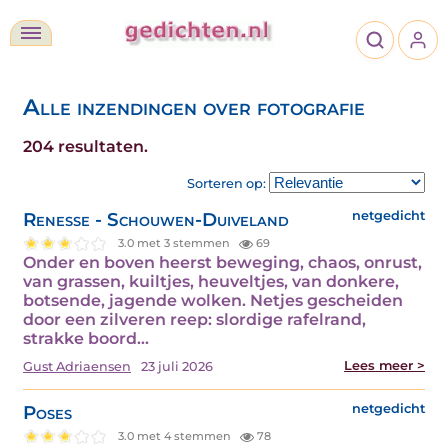
Alle inzendingen over fotografie
204 resultaten.
Sorteren op:
Renesse - Schouwen-Duiveland
netgedicht
3.0 met 3 stemmen
69
Onder en boven heerst beweging, chaos, onrust,
van grassen, kuiltjes, heuveltjes, van donkere,
botsende, jagende wolken. Netjes gescheiden
door een zilveren reep: slordige rafelrand,
strakke boord…
Lees meer >
Gust Adriaensen
23 juli 2026
Poses
netgedicht
3.0 met 4 stemmen
78