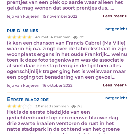
prentjes van een plek op aarde waar alleen het
geluk mag wonen dat soort prentjes dus...…
Lees meer >
lejo van kuijeren
15 november 2022
rue d' usines
netgedicht
4.7 met 14 stemmen
579
ik ken een chanson van Francis Cabrel (Ma Ville)
waarin hij o.a. zingt over de fabrieksstraat in zijn
woonplaats ergens in het oude Frankrijk... welnu
toen ik deze foto tegenkwam was de associatie
al snel daar een stap terug in de tijd toen alles
ogenschijnlijk trager ging het is weliswaar maar
een poging tot benadering van een gevoel…
Lees meer >
lejo van kuijeren
16 oktober 2022
Eerste bladzijde
netgedicht
3.0 met 3 stemmen
575
Het is de eerste bladzijde van een
gedichtenbundel op een nieuwe blauwe dag
drie zwarte kraaien verstoren de rust in het
natte stadspark in de ochtend van het groene