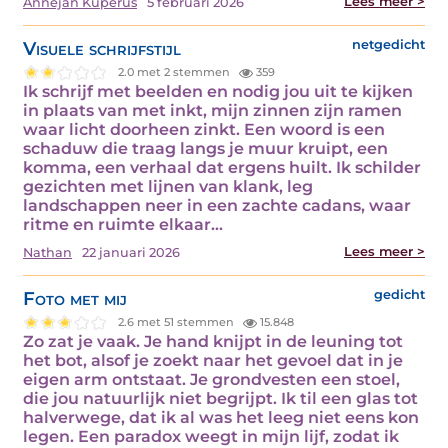
Lees meer >
Annejan Kuperus
5 februari 2026
Visuele schrijfstijl
netgedicht
2.0 met 2 stemmen
359
Ik schrijf met beelden en nodig jou uit te kijken
in plaats van met inkt, mijn zinnen zijn ramen
waar licht doorheen zinkt. Een woord is een
schaduw die traag langs je muur kruipt, een
komma, een verhaal dat ergens huilt. Ik schilder
gezichten met lijnen van klank, leg
landschappen neer in een zachte cadans, waar
ritme en ruimte elkaar…
Lees meer >
Nathan
22 januari 2026
Foto met mij
gedicht
2.6 met 51 stemmen
15.848
Zo zat je vaak. Je hand knijpt in de leuning tot
het bot, alsof je zoekt naar het gevoel dat in je
eigen arm ontstaat. Je grondvesten een stoel,
die jou natuurlijk niet begrijpt. Ik til een glas tot
halverwege, dat ik al was het leeg niet eens kon
legen. Een paradox weegt in mijn lijf, zodat ik