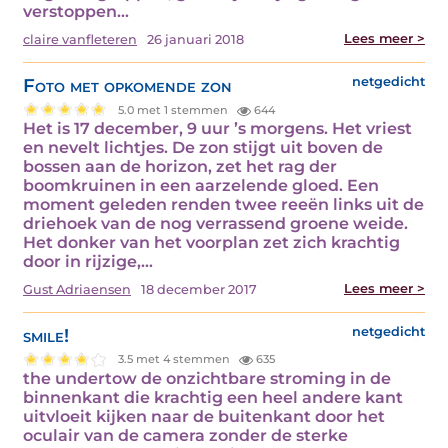
verstoppen…
Lees meer >
claire vanfleteren
26 januari 2018
Foto met opkomende zon
netgedicht
5.0 met 1 stemmen
644
Het is 17 december, 9 uur ’s morgens. Het vriest
en nevelt lichtjes. De zon stijgt uit boven de
bossen aan de horizon, zet het rag der
boomkruinen in een aarzelende gloed. Een
moment geleden renden twee reeën links uit de
driehoek van de nog verrassend groene weide.
Het donker van het voorplan zet zich krachtig
door in rijzige,…
Lees meer >
Gust Adriaensen
18 december 2017
smile!
netgedicht
3.5 met 4 stemmen
635
the undertow de onzichtbare stroming in de
binnenkant die krachtig een heel andere kant
uitvloeit kijken naar de buitenkant door het
oculair van de camera zonder de sterke