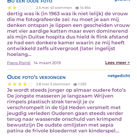
Bij een oude foto
2.5 met 43 stemmen
14.954
dertig was ik (in 1963 was ik niet lelijk) de vrouw
die me fotografeerde zei: nu moet je aan mij
denken ontspan je lippen een gescheiden vrouw
met vier aardige katten maar even dominerend
als mijn Duitse hospita dus hield ik flink afstand
ze had een donkere kamer waarin ze mij heeft
ontwikkeld zelfs uitvergroot (later ingelijst
hoelang…
Lees meer >
Frans Pointl
14 maart 2019
Oude foto's verjongen
netgedicht
3.8 met 5 stemmen
1.033
Je wordt steeds jonger op almaar oudere foto’s
De jongste masseren je langzaam Wrijven
rimpels plastisch strak terwijl je cv
verschrompelt in de tijd Heden versmelt met
jeugdig verleden Ouderen gaan steeds verder
terug naar wassende onschuld van krimpend
bewustzijn De oudste omlijsten met sepia
patina de frivole bloedernst van kinderspel…