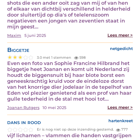
shots die een ander ooit zag van mij of van hen
of elkaar van dichtbij verschillend in helderheid
door sluitertijd op dia's of telelenszoom
negatieven een jongen van zeventien staat in
mijn geest…
Lees meer >
Maxim
5 juni 2025
Biggetje
netgedicht
3.0 met 1 stemmen
598
Even een foto van Sophie Francine Hilbrand het
biggetje heet Joanan en komt uit Nederland zij
houdt de biggensnuit bij haar blote borst een
geneeskrachtig kruid voor de eindeloze dorst
van het knorrige dier jodelaar in de tepelhof van
Eden vol plezier genietend als een prof van haar
gulle tederheid in de stal met hooi tot…
Lees meer >
Joanan Rutgers
10 mei 2025
dans in rood
hartenkreet
Er is nog niet op deze inzending gestemd.
777
vijf lichamen – vlammen die handen vastgrijpen