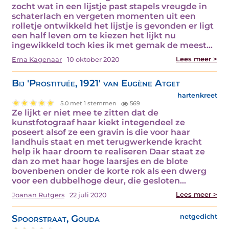
zocht wat in een lijstje past stapels vreugde in
schaterlach en vergeten momenten uit een
rolletje ontwikkeld het lijstje is gevonden er ligt
een half leven om te kiezen het lijkt nu
ingewikkeld toch kies ik met gemak de meest…
Lees meer >
Erna Kagenaar
10 oktober 2020
Bij 'Prostituée, 1921' van Eugène Atget
hartenkreet
5.0 met 1 stemmen
569
Ze lijkt er niet mee te zitten dat de
kunstfotograaf haar kiekt integendeel ze
poseert alsof ze een gravin is die voor haar
landhuis staat en met terugwerkende kracht
help ik haar droom te realiseren Daar staat ze
dan zo met haar hoge laarsjes en de blote
bovenbenen onder de korte rok als een dwerg
voor een dubbelhoge deur, die gesloten…
Lees meer >
Joanan Rutgers
22 juli 2020
Spoorstraat, Gouda
netgedicht