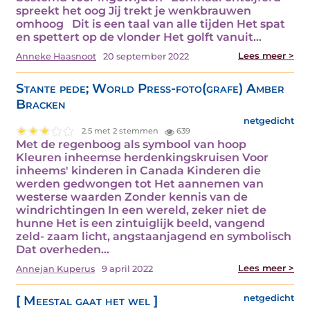
spreekt het oog Jij trekt je wenkbrauwen
omhoog Dit is een taal van alle tijden Het spat
en spettert op de vlonder Het golft vanuit…
Lees meer >
Anneke Haasnoot
20 september 2022
Stante pede; World Press-foto(grafe) Amber
Bracken
netgedicht
2.5 met 2 stemmen
639
Met de regenboog als symbool van hoop
Kleuren inheemse herdenkingskruisen Voor
inheems' kinderen in Canada Kinderen die
werden gedwongen tot Het aannemen van
westerse waarden Zonder kennis van de
windrichtingen In een wereld, zeker niet de
hunne Het is een zintuiglijk beeld, vangend
zeld- zaam licht, angstaanjagend en symbolisch
Dat overheden…
Lees meer >
Annejan Kuperus
9 april 2022
[ Meestal gaat het wel ]
netgedicht