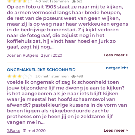
4.0 met 1 stemmen
523
Op een foto uit 1905 staat ze naar mij te kijken,
de armen vermoeid langs haar brede heupen,
de rest van de poseurs weet van geen wijken,
maar zij is op weg naar haar werkkeuken ergens
in de bedrijvige binnenstad. Zij kijkt verloren
naar de fotograaf, die zojuist nog in het
koffiehuis zat, hij vindt haar hoed en jurk zo
gaaf, zegt hij nog…
Lees meer >
Joanan Rutgers
2 juni 2020
ongemakkelijke schoonheid
netgedicht
3.0 met 1 stemmen
498
voelde ik ongemak of zag ik schoonheid toen
jouw bijzondere lijf me dwong je aan te kijken?
is het aangeboren als je naar iets blijft kijken
waar je meestal het hoofd schaamtevol van
afwendt? pastelkleurige kussens in de vorm van
benen liggen als rijkgeborduurde zachte
protheses om je heen jij en je zeldzame lijf
vangen me in…
Lees meer >
J.Bakx
31 mei 2020