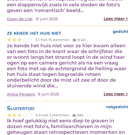
een sloppenwijk zoals in vele steden de foto’s
geven een ‘romantisch’ beeld…
Lees meer >
Daan de Ligt
21 juni 2025
ze kende het huis niet
gedicht
3.1 met 15 stemmen
8.421
ze kende het huis niet voor ze hier kwam alleen
van een foto in de krant waar de schrijfster die
er woont langs het strand loopt in de wind haar
ogen op een camera gericht als na een vraag
een foto met op de achtergrond de helling waar
het huis staat tegen begroeide rotsen
onderbelicht door de mist uit zee of door de
stuivende wind die…
Lees meer >
Ankie Peypers
9 juni 2025
Sluitertijd
netgedicht
3.0 met 5 stemmen
684
Ik hoef gelukkig niet eens diep te graven in
dozen met foto's, familiearchieven in mijn
geheugen staan retrospectieven momenten en