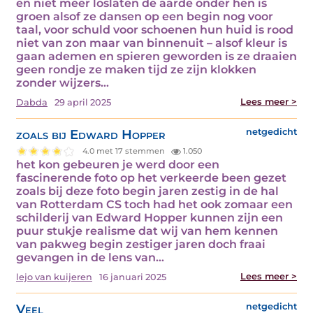
en niet meer loslaten de aarde onder hen is
groen alsof ze dansen op een begin nog voor
taal, voor schuld voor schoenen hun huid is rood
niet van zon maar van binnenuit – alsof kleur is
gaan ademen en spieren geworden is ze draaien
geen rondje ze maken tijd ze zijn klokken
zonder wijzers…
Lees meer >
Dabda
29 april 2025
zoals bij Edward Hopper
netgedicht
4.0 met 17 stemmen
1.050
het kon gebeuren je werd door een
fascinerende foto op het verkeerde been gezet
zoals bij deze foto begin jaren zestig in de hal
van Rotterdam CS toch had het ook zomaar een
schilderij van Edward Hopper kunnen zijn een
puur stukje realisme dat wij van hem kennen
van pakweg begin zestiger jaren doch fraai
gevangen in de lens van…
Lees meer >
lejo van kuijeren
16 januari 2025
Veel
netgedicht