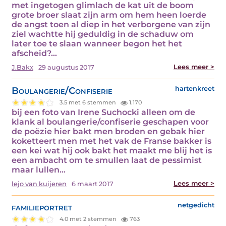
met ingetogen glimlach de kat uit de boom
grote broer slaat zijn arm om hem heen loerde
de angst toen al diep in het verborgene van zijn
ziel wachtte hij geduldig in de schaduw om
later toe te slaan wanneer begon het het
afscheid?…
Lees meer >
J.Bakx
29 augustus 2017
Boulangerie/Confiserie
hartenkreet
3.5 met 6 stemmen
1.170
bij een foto van Irene Suchocki alleen om de
klank al boulangerie/confiserie geschapen voor
de poëzie hier bakt men broden en gebak hier
koketteert men met het vak de Franse bakker is
een kei wat hij ook bakt het maakt me blij het is
een ambacht om te smullen laat de pessimist
maar lullen…
Lees meer >
lejo van kuijeren
6 maart 2017
familieportret
netgedicht
4.0 met 2 stemmen
763