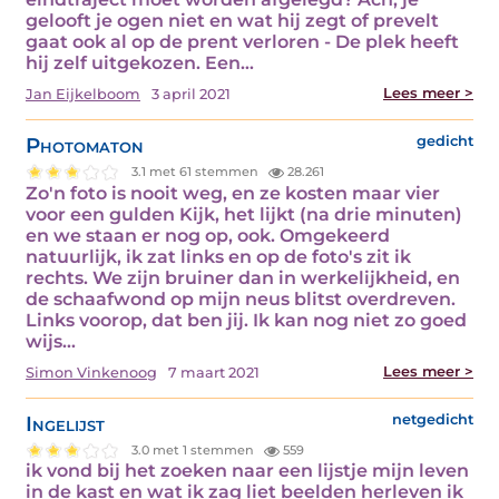
gelooft je ogen niet en wat hij zegt of prevelt
gaat ook al op de prent verloren - De plek heeft
hij zelf uitgekozen. Een…
Lees meer >
Jan Eijkelboom
3 april 2021
Photomaton
gedicht
3.1 met 61 stemmen
28.261
Zo'n foto is nooit weg, en ze kosten maar vier
voor een gulden Kijk, het lijkt (na drie minuten)
en we staan er nog op, ook. Omgekeerd
natuurlijk, ik zat links en op de foto's zit ik
rechts. We zijn bruiner dan in werkelijkheid, en
de schaafwond op mijn neus blitst overdreven.
Links voorop, dat ben jij. Ik kan nog niet zo goed
wijs…
Lees meer >
Simon Vinkenoog
7 maart 2021
Ingelijst
netgedicht
3.0 met 1 stemmen
559
ik vond bij het zoeken naar een lijstje mijn leven
in de kast en wat ik zag liet beelden herleven ik