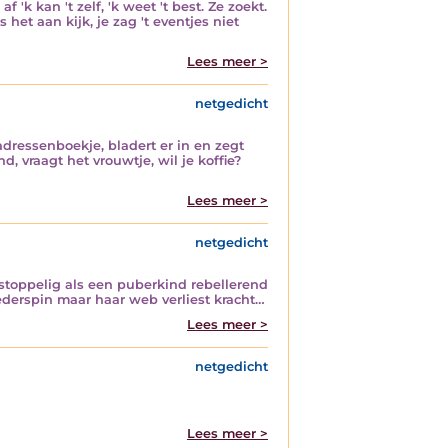
 'k kan 't zelf, 'k weet 't best. Ze zoekt.
et aan kijk, je zag 't eventjes niet
Lees meer >
netgedicht
adressenboekje, bladert er in en zegt
, vraagt het vrouwtje, wil je koffie?
Lees meer >
netgedicht
stoppelig als een puberkind rebellerend
ederspin maar haar web verliest kracht…
Lees meer >
netgedicht
Lees meer >