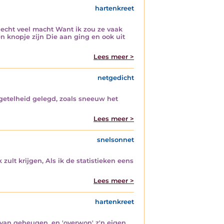
hartenkreet
 echt veel macht Want ik zou ze vaak
n knopje zijn Die aan ging en ook uit
Lees meer >
netgedicht
getelheid gelegd, zoals sneeuw het
Lees meer >
snelsonnet
ult krijgen, Als ik de statistieken eens
Lees meer >
hartenkreet
t van geheugen, en 'overwon' z'n eigen,