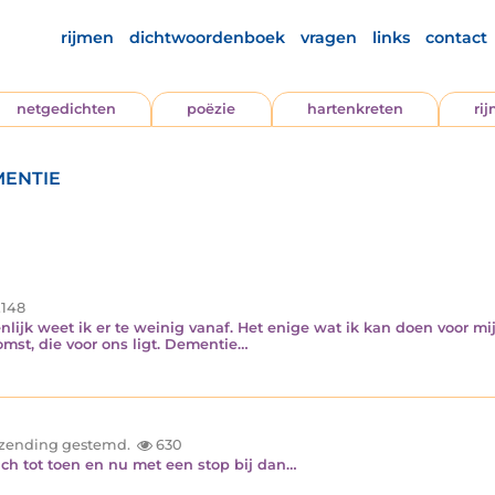
rijmen
dichtwoordenboek
vragen
links
contact
netgedichten
poëzie
hartenkreten
ri
mentie
.148
ijk weet ik er te weinig vanaf. Het enige wat ik kan doen voor mijn 
mst, die voor ons ligt. Dementie…
inzending gestemd.
630
ch tot toen en nu met een stop bij dan…