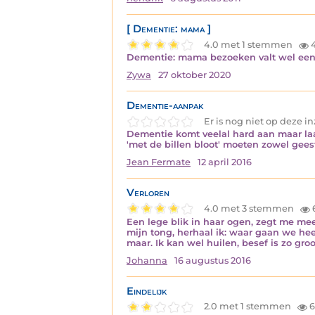
[ Dementie: mama ]
4.0 met 1 stemmen
4
Dementie: mama bezoeken valt wel eens
Zywa
27 oktober 2020
Dementie-aanpak
Er is nog niet op deze 
Dementie komt veelal hard aan maar laat
'met de billen bloot' moeten zowel gees
Jean Fermate
12 april 2016
Verloren
4.0 met 3 stemmen
Een lege blik in haar ogen, zegt me me
mijn tong, herhaal ik: waar gaan we hee
maar. Ik kan wel huilen, besef is zo gro
Johanna
16 augustus 2016
Eindelijk
2.0 met 1 stemmen
6