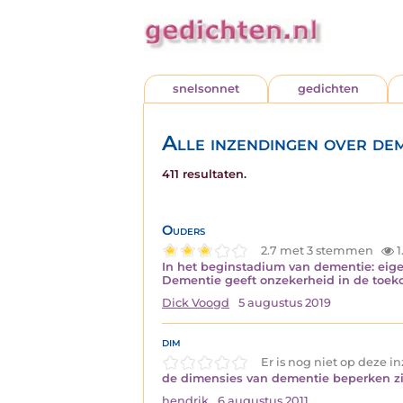
snelsonnet
gedichten
Alle inzendingen over de
411 resultaten.
Ouders
2.7 met 3 stemmen
1
In het beginstadium van dementie: eigenl
Dementie geeft onzekerheid in de toeko
Dick Voogd
5 augustus 2019
dim
Er is nog niet op deze 
de dimensies van dementie beperken zi
hendrik
6 augustus 2011