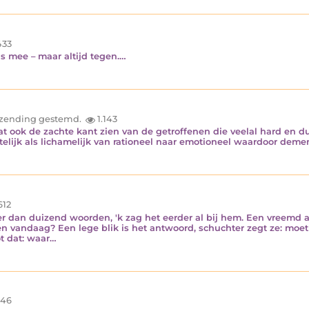
33
 mee – maar altijd tegen.…
inzending gestemd.
1.143
 ook de zachte kant zien van de getroffenen die veelal hard en dui
telijk als lichamelijk van rationeel naar emotioneel waardoor dem
612
er dan duizend woorden, 'k zag het eerder al bij hem. Een vreemd
n vandaag? Een lege blik is het antwoord, schuchter zegt ze: moet i
ot dat: waar…
46