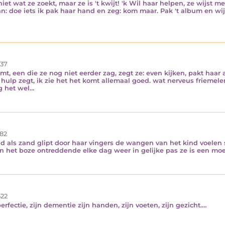
t wat ze zoekt, maar ze is 't kwijt! 'k Wil haar helpen, ze wijst me af
 doe iets ik pak haar hand en zeg: kom maar. Pak 't album en wijs h
37
t, een die ze nog niet eerder zag, zegt ze: even kijken, pakt haar 
 hulp zegt, ik zie het het komt allemaal goed. wat nerveus friemelend
ag het wel…
82
d als zand glipt door haar vingers de wangen van het kind voelen 
an het boze ontreddende elke dag weer in gelijke pas ze is een mo
22
rfectie, zijn dementie zijn handen, zijn voeten, zijn gezicht.…