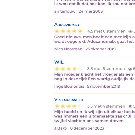
ik wou dat ik dat ook kon, ik zou dat kr
an terlouw
24 mei 2003
Aducanumab
4.5 met 6 stemmen
Goed nieuws, men heeft een medicijn on
wordt opgerekt. Aducanumab, gaat het m
Nico Noorman
25 oktober 2019
WIL
3.8 met 5 stemmen
6
Mijn moeder bracht het vroeger als een f
nog in deze tijd: Een warrig oudje (is
Inge Boulonois
5 november 2019
Vreemdganger
3.5 met 4 stemmen
5
Mijn hoofd en ik wij zijn uit elkaar het
was immers een uitgemaakte zaak? Jij d
twijfel vlochten ons samen dreven…
J.Bakx
8 december 2023