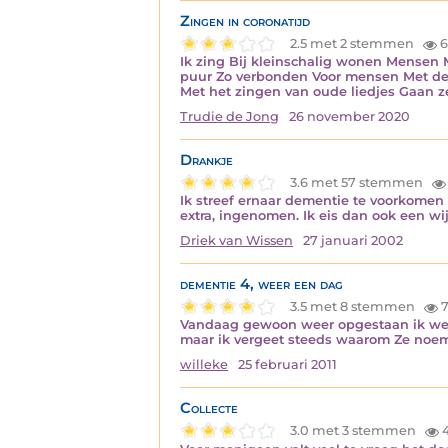
Zingen in coronatijd
2.5 met 2 stemmen
6
Ik zing Bij kleinschalig wonen Mensen 
puur Zo verbonden Voor mensen Met de
Met het zingen van oude liedjes Gaan 
Trudie de Jong
26 november 2020
Drankje
3.6 met 57 stemmen
Ik streef ernaar dementie te voorkomen
extra, ingenomen. Ik eis dan ook een wi
Driek van Wissen
27 januari 2002
dementie 4, weer een dag
3.5 met 8 stemmen
7
Vandaag gewoon weer opgestaan ik we
maar ik vergeet steeds waarom Ze noe
willeke
25 februari 2011
Collecte
3.0 met 3 stemmen
4