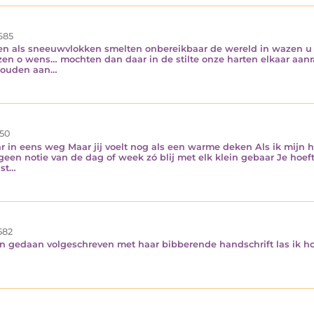
685
 als sneeuwvlokken smelten onbereikbaar de wereld in wazen u t
lazen o wens… mochten dan daar in de stilte onze harten elkaar aan
thouden aan…
50
r in eens weg Maar jij voelt nog als een warme deken Als ik mijn
een notie van de dag of week zó blij met elk klein gebaar Je hoeft n
ast…
582
en gedaan volgeschreven met haar bibberende handschrift las ik h