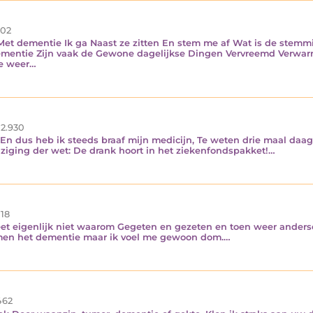
02
Met dementie Ik ga Naast ze zitten En stem me af Wat is de stemmin
mentie Zijn vaak de Gewone dagelijkse Dingen Vervreemd Verwar
ze weer…
2.930
 En dus heb ik steeds braaf mijn medicijn, Te weten drie maal daa
jziging der wet: De drank hoort in het ziekenfondspakket!…
18
et eigenlijk niet waarom Gegeten en gezeten en toen weer ande
men het dementie maar ik voel me gewoon dom.…
62