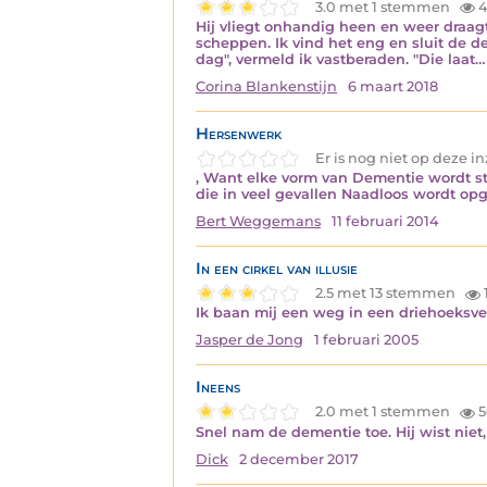
3.0 met 1 stemmen
4
Hij vliegt onhandig heen en weer draagt 
scheppen. Ik vind het eng en sluit de d
dag", vermeld ik vastberaden. "Die laat…
Corina Blankenstijn
6 maart 2018
Hersenwerk
Er is nog niet op deze 
, Want elke vorm van Dementie wordt s
die in veel gevallen Naadloos wordt o
Bert Weggemans
11 februari 2014
In een cirkel van illusie
2.5 met 13 stemmen
Ik baan mij een weg in een driehoeksver
Jasper de Jong
1 februari 2005
Ineens
2.0 met 1 stemmen
5
Snel nam de dementie toe. Hij wist niet,
Dick
2 december 2017