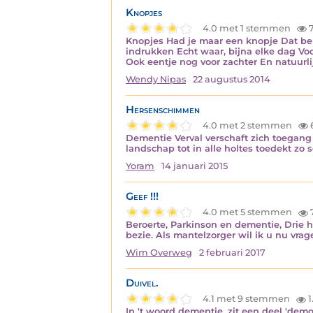
Knopjes
4.0 met 1 stemmen
7
Knopjes Had je maar een knopje Dat bep
indrukken Echt waar, bijna elke dag Voo
Ook eentje nog voor zachter En natuurli
Wendy Nipas
22 augustus 2014
Hersenschimmen
4.0 met 2 stemmen
Dementie Verval verschaft zich toegang
landschap tot in alle holtes toedekt zo 
Yoram
14 januari 2015
Geef !!!
4.0 met 5 stemmen
Beroerte, Parkinson en dementie, Drie h
bezie. Als mantelzorger wil ik u nu vrag
Wim Overweg
2 februari 2017
Duivel.
4.1 met 9 stemmen
1
In 't woord dementie, zit een deel 'demo