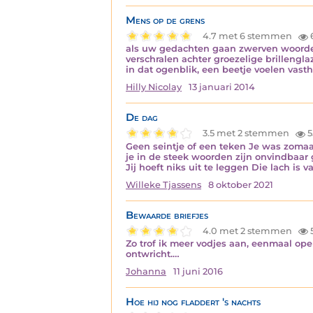
Mens op de grens
4.7 met 6 stemmen
als uw gedachten gaan zwerven woorden
verschralen achter groezelige brilleng
in dat ogenblik, een beetje voelen vas
Hilly Nicolay
13 januari 2014
De dag
3.5 met 2 stemmen
5
Geen seintje of een teken Je was zomaa
je in de steek woorden zijn onvindbaar g
Jij hoeft niks uit te leggen Die lach is v
Willeke Tjassens
8 oktober 2021
Bewaarde briefjes
4.0 met 2 stemmen
Zo trof ik meer vodjes aan, eenmaal op
ontwricht.…
Johanna
11 juni 2016
Hoe hij nog fladdert 's nachts