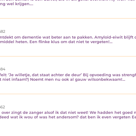
eng wel krijgen.…
582
tdekt om dementie wat beter aan te pakken. Amyloïd-eiwit blijft 
iddel heten. Een flinke klus om dat niet te vergeten!…
84
eit: ‘Je willetje, dat staat achter de deur’ Bij opvoeding was streng
 dat niet infaam?) Noemt men nu ook al gauw wilsonbekwaam!…
62
 is over zingt de zanger alsof ik dat niet weet! We hadden het goed 
eed wat ik wou of was het andersom? dat ben ik even vergeten Een 