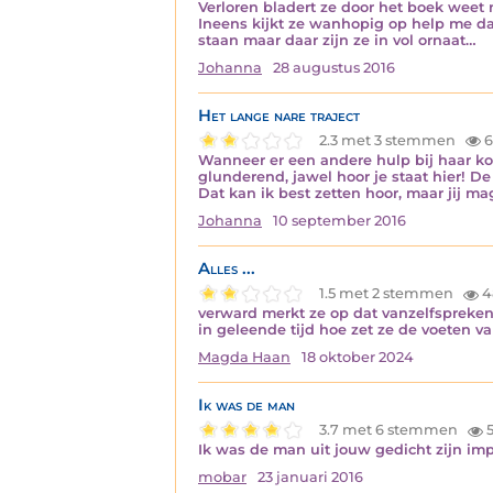
Verloren bladert ze door het boek weet nie
Ineens kijkt ze wanhopig op help me dan:
staan maar daar zijn ze in vol ornaat…
Johanna
28 augustus 2016
Het lange nare traject
2.3 met 3 stemmen
6
Wanneer er een andere hulp bij haar kom
glunderend, jawel hoor je staat hier! De
Dat kan ik best zetten hoor, maar jij m
Johanna
10 september 2016
Alles ...
1.5 met 2 stemmen
4
verward merkt ze op dat vanzelfspreken
in geleende tijd hoe zet ze de voeten v
Magda Haan
18 oktober 2024
Ik was de man
3.7 met 6 stemmen
5
Ik was de man uit jouw gedicht zijn impe
mobar
23 januari 2016