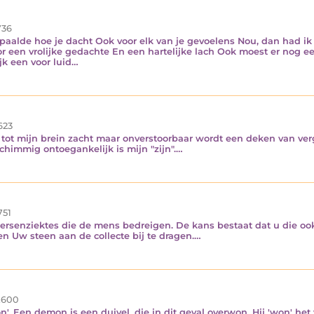
36
aalde hoe je dacht Ook voor elk van je gevoelens Nou, dan had ik
r een vrolijke gedachte En een hartelijke lach Ook moest er nog ee
jk een voor luid…
623
 tot mijn brein zacht maar onverstoorbaar wordt een deken van ver
schimmig ontoegankelijk is mijn "zijn".…
751
ersenziektes die de mens bedreigen. De kans bestaat dat u die ook z
en Uw steen aan de collecte bij te dragen.…
.600
n'. Een demon is een duivel, die in dit geval overwon. Hij 'won' he