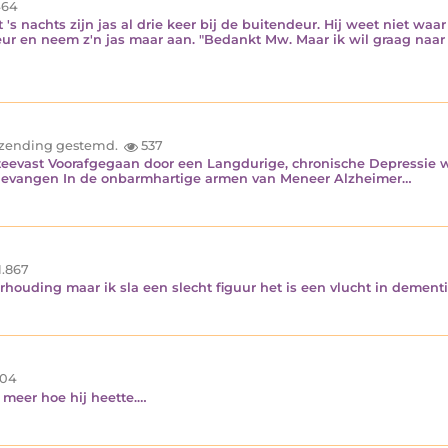
64
's nachts zijn jas al drie keer bij de buitendeur. Hij weet niet waa
eur en neem z'n jas maar aan. "Bedankt Mw. Maar ik wil graag naar 
inzending gestemd.
537
teevast Voorafgegaan door een Langdurige, chronische Depressie w
pgevangen In de onbarmhartige armen van Meneer Alzheimer…
1.867
houding maar ik sla een slecht figuur het is een vlucht in dement
04
 meer hoe hij heette.…