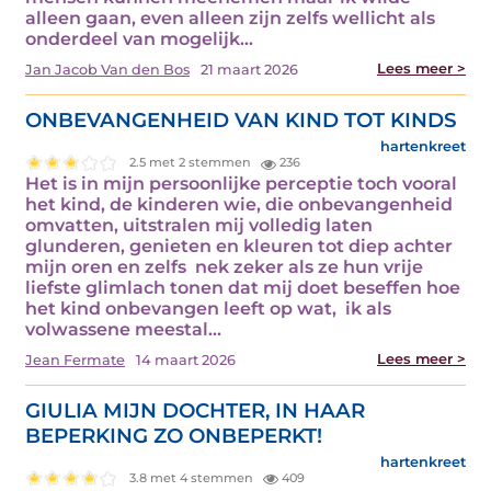
alleen gaan, even alleen zijn zelfs wellicht als
onderdeel van mogelijk…
Lees meer >
Jan Jacob Van den Bos
21 maart 2026
ONBEVANGENHEID VAN KIND TOT KINDS
hartenkreet
2.5 met 2 stemmen
236
Het is in mijn persoonlijke perceptie toch vooral
het kind, de kinderen wie, die onbevangenheid
omvatten, uitstralen mij volledig laten
glunderen, genieten en kleuren tot diep achter
mijn oren en zelfs nek zeker als ze hun vrije
liefste glimlach tonen dat mij doet beseffen hoe
het kind onbevangen leeft op wat, ik als
volwassene meestal…
Lees meer >
Jean Fermate
14 maart 2026
GIULIA MIJN DOCHTER, IN HAAR
BEPERKING ZO ONBEPERKT!
hartenkreet
3.8 met 4 stemmen
409