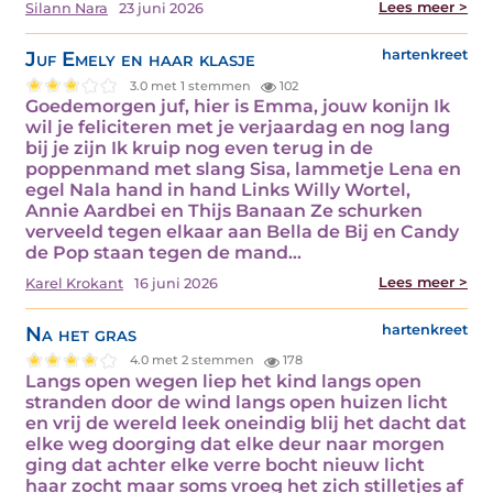
Lees meer >
Silann Nara
23 juni 2026
Juf Emely en haar klasje
hartenkreet
3.0 met 1 stemmen
102
Goedemorgen juf, hier is Emma, jouw konijn Ik
wil je feliciteren met je verjaardag en nog lang
bij je zijn Ik kruip nog even terug in de
poppenmand met slang Sisa, lammetje Lena en
egel Nala hand in hand Links Willy Wortel,
Annie Aardbei en Thijs Banaan Ze schurken
verveeld tegen elkaar aan Bella de Bij en Candy
de Pop staan tegen de mand…
Lees meer >
Karel Krokant
16 juni 2026
Na het gras
hartenkreet
4.0 met 2 stemmen
178
Langs open wegen liep het kind langs open
stranden door de wind langs open huizen licht
en vrij de wereld leek oneindig blij het dacht dat
elke weg doorging dat elke deur naar morgen
ging dat achter elke verre bocht nieuw licht
haar zocht maar soms vroeg het zich stilletjes af