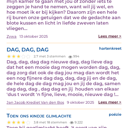
mijn kamer te gaan met jou of zonder iets te
zeggen je hand te nemen, want wil jij wel, en
hoe moet ik er bij kijken? Daarom zijn een hele
rij buren onze getuigen dat we de gedachte aan
blote kussen en licht in liefde zweven laten
vliegen…
Lees meer >
Zywa
13 oktober 2025
DAG, DAG, DAG
hartenkreet
2.7 met 3 stemmen
994
Dag, dag, dag dag nieuwe dag, dag lieve dag
dat het een mooie dag mogen worden dag, dag,
dag zorg dat ook de dag jou mag dan wordt het
een nog fijnere dag dag, dag, dag jij en de dag,
de hele dag de dag mag jou en jij de dag, samen
dag dag, dag , dag dag en jij houden van elkaar
'dus t wordt 'n fijne, lieve, mooie, nieuwe dag !…
Lees meer >
Jan Jacob Krediet Van den Bos
9 oktober 2025
Toen ons kindje glimlachte
poëzie
3.8 met 18 stemmen
9.222
Toen hij geglimlacht heeft, 't eerst van zijn