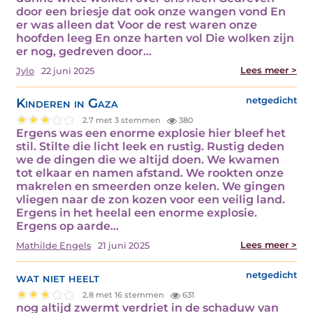
door een briesje dat ook onze wangen vond En
er was alleen dat Voor de rest waren onze
hoofden leeg En onze harten vol Die wolken zijn
er nog, gedreven door…
Lees meer >
Jylo
22 juni 2025
Kinderen in Gaza
netgedicht
2.7 met 3 stemmen
380
Ergens was een enorme explosie hier bleef het
stil. Stilte die licht leek en rustig. Rustig deden
we de dingen die we altijd doen. We kwamen
tot elkaar en namen afstand. We rookten onze
makrelen en smeerden onze kelen. We gingen
vliegen naar de zon kozen voor een veilig land.
Ergens in het heelal een enorme explosie.
Ergens op aarde…
Lees meer >
Mathilde Engels
21 juni 2025
wat niet heelt
netgedicht
2.8 met 16 stemmen
631
nog altijd zwermt verdriet in de schaduw van