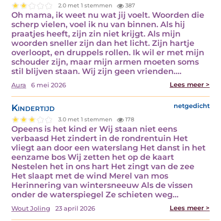
2.0 met 1 stemmen
387
Oh mama, ik weet nu wat jij voelt. Woorden die
scherp vielen, voel ik nu van binnen. Als hij
praatjes heeft, zijn zin niet krijgt. Als mijn
woorden sneller zijn dan het licht. Zijn hartje
overloopt, en druppels rollen. Ik wil er met mijn
schouder zijn, maar mijn armen moeten soms
stil blijven staan. Wij zijn geen vrienden.…
Lees meer >
Aura
6 mei 2026
Kindertijd
netgedicht
3.0 met 1 stemmen
178
Opeens is het kind er Wij staan niet eens
verbaasd Het zindert in de rondrentuin Het
vliegt aan door een waterslang Het danst in het
eenzame bos Wij zetten het op de kaart
Nestelen het in ons hart Het zingt van de zee
Het slaapt met de wind Merel van mos
Herinnering van wintersneeuw Als de vissen
onder de waterspiegel Ze schieten weg…
Lees meer >
Wout Joling
23 april 2026