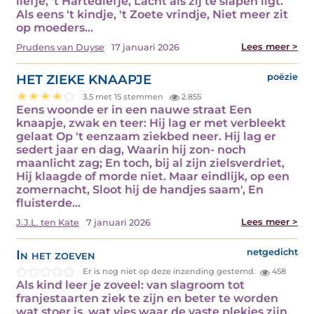
liefje, 't Hartediefje, Lacht als zij te slapen ligt.
Als eens 't kindje, 't Zoete vrindje, Niet meer zit
op moeders…
Lees meer >
Prudens van Duyse
17 januari 2026
HET ZIEKE KNAAPJE
poëzie
3.5 met 15 stemmen
2.855
Eens woonde er in een nauwe straat Een
knaapje, zwak en teer: Hij lag er met verbleekt
gelaat Op 't eenzaam ziekbed neer. Hij lag er
sedert jaar en dag, Waarin hij zon- noch
maanlicht zag; En toch, bij al zijn zielsverdriet,
Hij klaagde of morde niet. Maar eindlijk, op een
zomernacht, Sloot hij de handjes saam', En
fluisterde…
Lees meer >
J.J.L. ten Kate
7 januari 2026
In het zoeven
netgedicht
Er is nog niet op deze inzending gestemd.
458
Als kind leer je zoveel: van slagroom tot
franjestaarten ziek te zijn en beter te worden
wat stoer is, wat vies waar de vaste plekjes zijn