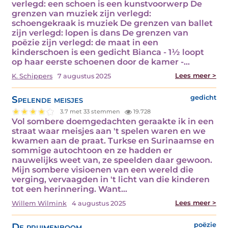
verlegd: een schoen is een kunstvoorwerp De
grenzen van muziek zijn verlegd:
schoengekraak is muziek De grenzen van ballet
zijn verlegd: lopen is dans De grenzen van
poëzie zijn verlegd: de maat in een
kinderschoen is een gedicht Bianca - 1½ loopt
op haar eerste schoenen door de kamer -…
Lees meer >
K. Schippers
7 augustus 2025
Spelende meisjes
gedicht
3.7 met 33 stemmen
19.728
Vol sombere doemgedachten geraakte ik in een
straat waar meisjes aan 't spelen waren en we
kwamen aan de praat. Turkse en Surinaamse en
sommige autochtoon en ze hadden er
nauwelijks weet van, ze speelden daar gewoon.
Mijn sombere visioenen van een wereld die
verging, vervaagden in 't licht van die kinderen
tot een herinnering. Want…
Lees meer >
Willem Wilmink
4 augustus 2025
De pruimenboom
poëzie