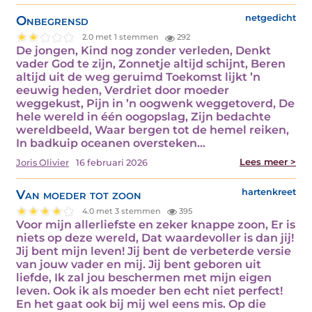
Onbegrensd
netgedicht
2.0 met 1 stemmen
292
De jongen, Kind nog zonder verleden, Denkt
vader God te zijn, Zonnetje altijd schijnt, Beren
altijd uit de weg geruimd Toekomst lijkt ’n
eeuwig heden, Verdriet door moeder
weggekust, Pijn in ’n oogwenk weggetoverd, De
hele wereld in één oogopslag, Zijn bedachte
wereldbeeld, Waar bergen tot de hemel reiken,
In badkuip oceanen oversteken…
Lees meer >
Joris Olivier
16 februari 2026
Van moeder tot zoon
hartenkreet
4.0 met 3 stemmen
395
Voor mijn allerliefste en zeker knappe zoon, Er is
niets op deze wereld, Dat waardevoller is dan jij!
Jij bent mijn leven! Jij bent de verbeterde versie
van jouw vader en mij. Jij bent geboren uit
liefde, Ik zal jou beschermen met mijn eigen
leven. Ook ik als moeder ben echt niet perfect!
En het gaat ook bij mij wel eens mis. Op die