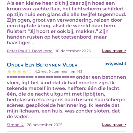
Als een kleine heer zit hij daar zijn hoed een
kroon van zachte flair, het lichtscherm schildert
op zijn huid een glans die alle twijfel tegenhoud.
Zijn ogen, groot van verwondering, reizen door
een digitale kring, alsof de wereld daar hem
fluistert “Jij hoort er ook bij, makker.” Zijn
handen rusten op het toetsenbord, maar
haastiger…
Lees meer >
Peter Paul J. Doodkorte
10 december 2025
Onder Een Betonnen Vloer
netgedicht
4.2 met 9 stemmen
463
========== =============== onder een betonnen
vloer, ligt het kind dat ik had moeten zijn. Ik
tekende mezelf in twee. helften: één die lacht,
één, die de nacht uitgumt met lipbijten,
bedplassen etc. ergens daartussen: haarscherpe
scènes, gespikkelde herinnering. Ik leerde dat
mijn lichaam, een huis, was zonder sloten, dat
de vader…
Lees meer >
Simon K.
28 november 2025