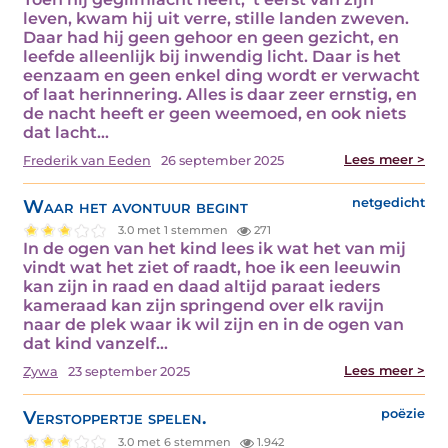
leven, kwam hij uit verre, stille landen zweven.
Daar had hij geen gehoor en geen gezicht, en
leefde alleenlijk bij inwendig licht. Daar is het
eenzaam en geen enkel ding wordt er verwacht
of laat herinnering. Alles is daar zeer ernstig, en
de nacht heeft er geen weemoed, en ook niets
dat lacht…
Lees meer >
Frederik van Eeden
26 september 2025
Waar het avontuur begint
netgedicht
3.0 met 1 stemmen
271
In de ogen van het kind lees ik wat het van mij
vindt wat het ziet of raadt, hoe ik een leeuwin
kan zijn in raad en daad altijd paraat ieders
kameraad kan zijn springend over elk ravijn
naar de plek waar ik wil zijn en in de ogen van
dat kind vanzelf…
Lees meer >
Zywa
23 september 2025
Verstoppertje spelen.
poëzie
3.0 met 6 stemmen
1.942