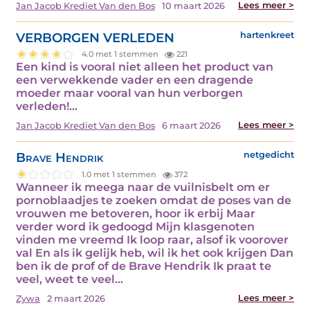
Lees meer >
Jan Jacob Krediet Van den Bos
10 maart 2026
VERBORGEN VERLEDEN
hartenkreet
4.0 met 1 stemmen
221
Een kind is vooral niet alleen het product van
een verwekkende vader en een dragende
moeder maar vooral van hun verborgen
verleden!…
Lees meer >
Jan Jacob Krediet Van den Bos
6 maart 2026
Brave Hendrik
netgedicht
1.0 met 1 stemmen
372
Wanneer ik meega naar de vuilnisbelt om er
pornoblaadjes te zoeken omdat de poses van de
vrouwen me betoveren, hoor ik erbij Maar
verder word ik gedoogd Mijn klasgenoten
vinden me vreemd Ik loop raar, alsof ik voorover
val En als ik gelijk heb, wil ik het ook krijgen Dan
ben ik de prof of de Brave Hendrik Ik praat te
veel, weet te veel…
Lees meer >
Zywa
2 maart 2026