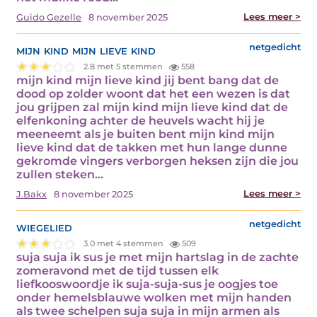
Lees meer >
Guido Gezelle
8 november 2025
mijn kind mijn lieve kind
netgedicht
2.8 met 5 stemmen
558
mijn kind mijn lieve kind jij bent bang dat de
dood op zolder woont dat het een wezen is dat
jou grijpen zal mijn kind mijn lieve kind dat de
elfenkoning achter de heuvels wacht hij je
meeneemt als je buiten bent mijn kind mijn
lieve kind dat de takken met hun lange dunne
gekromde vingers verborgen heksen zijn die jou
zullen steken…
Lees meer >
J.Bakx
8 november 2025
wiegelied
netgedicht
3.0 met 4 stemmen
509
suja suja ik sus je met mijn hartslag in de zachte
zomeravond met de tijd tussen elk
liefkooswoordje ik suja-suja-sus je oogjes toe
onder hemelsblauwe wolken met mijn handen
als twee schelpen suja suja in mijn armen als