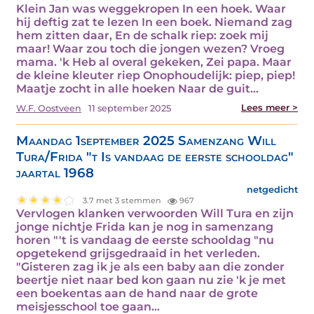
Klein Jan was weggekropen In een hoek. Waar
hij deftig zat te lezen In een boek. Niemand zag
hem zitten daar, En de schalk riep: zoek mij
maar! Waar zou toch die jongen wezen? Vroeg
mama. 'k Heb al overal gekeken, Zei papa. Maar
de kleine kleuter riep Onophoudelijk: piep, piep!
Maatje zocht in alle hoeken Naar de guit…
Lees meer >
W.F. Oostveen
11 september 2025
Maandag 1september 2025 Samenzang Will
Tura/Frida "t Is vandaag de eerste schooldag"
jaartal 1968
netgedicht
3.7 met 3 stemmen
967
Vervlogen klanken verwoorden Will Tura en zijn
jonge nichtje Frida kan je nog in samenzang
horen "'t is vandaag de eerste schooldag "nu
opgetekend grijsgedraaid in het verleden.
"Gisteren zag ik je als een baby aan die zonder
beertje niet naar bed kon gaan nu zie 'k je met
een boekentas aan de hand naar de grote
meisjesschool toe gaan…