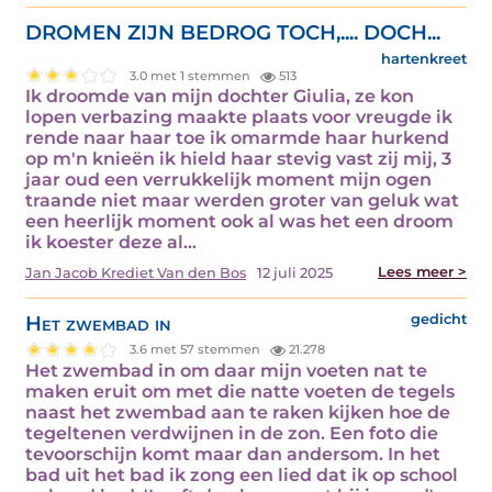
DROMEN ZIJN BEDROG TOCH,.... DOCH...
hartenkreet
3.0 met 1 stemmen
513
Ik droomde van mijn dochter Giulia, ze kon
lopen verbazing maakte plaats voor vreugde ik
rende naar haar toe ik omarmde haar hurkend
op m'n knieën ik hield haar stevig vast zij mij, 3
jaar oud een verrukkelijk moment mijn ogen
traande niet maar werden groter van geluk wat
een heerlijk moment ook al was het een droom
ik koester deze al…
Lees meer >
Jan Jacob Krediet Van den Bos
12 juli 2025
Het zwembad in
gedicht
3.6 met 57 stemmen
21.278
Het zwembad in om daar mijn voeten nat te
maken eruit om met die natte voeten de tegels
naast het zwembad aan te raken kijken hoe de
tegeltenen verdwijnen in de zon. Een foto die
tevoorschijn komt maar dan andersom. In het
bad uit het bad ik zong een lied dat ik op school