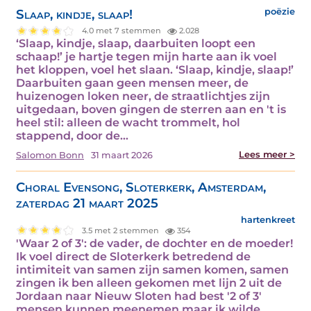
Slaap, kindje, slaap!
poëzie
4.0 met 7 stemmen
2.028
‘Slaap, kindje, slaap, daarbuiten loopt een
schaap!’ je hartje tegen mijn harte aan ik voel
het kloppen, voel het slaan. ‘Slaap, kindje, slaap!’
Daarbuiten gaan geen mensen meer, de
huizenogen loken neer, de straatlichtjes zijn
uitgedaan, boven gingen de sterren aan en 't is
heel stil: alleen de wacht trommelt, hol
stappend, door de…
Lees meer >
Salomon Bonn
31 maart 2026
Choral Evensong, Sloterkerk, Amsterdam,
zaterdag 21 maart 2025
hartenkreet
3.5 met 2 stemmen
354
'Waar 2 of 3': de vader, de dochter en de moeder!
Ik voel direct de Sloterkerk betredend de
intimiteit van samen zijn samen komen, samen
zingen ik ben alleen gekomen met lijn 2 uit de
Jordaan naar Nieuw Sloten had best '2 of 3'
mensen kunnen meenemen maar ik wilde