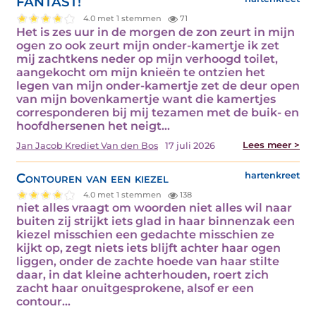
FANTAST!
4.0 met 1 stemmen
71
Het is zes uur in de morgen de zon zeurt in mijn
ogen zo ook zeurt mijn onder-kamertje ik zet
mij zachtkens neder op mijn verhoogd toilet,
aangekocht om mijn knieën te ontzien het
legen van mijn onder-kamertje zet de deur open
van mijn bovenkamertje want die kamertjes
corresponderen bij mij tezamen met de buik- en
hoofdhersenen het neigt…
Lees meer >
Jan Jacob Krediet Van den Bos
17 juli 2026
Contouren van een kiezel
hartenkreet
4.0 met 1 stemmen
138
niet alles vraagt om woorden niet alles wil naar
buiten zij strijkt iets glad in haar binnenzak een
kiezel misschien een gedachte misschien ze
kijkt op, zegt niets iets blijft achter haar ogen
liggen, onder de zachte hoede van haar stilte
daar, in dat kleine achterhouden, roert zich
zacht haar onuitgesprokene, alsof er een
contour…