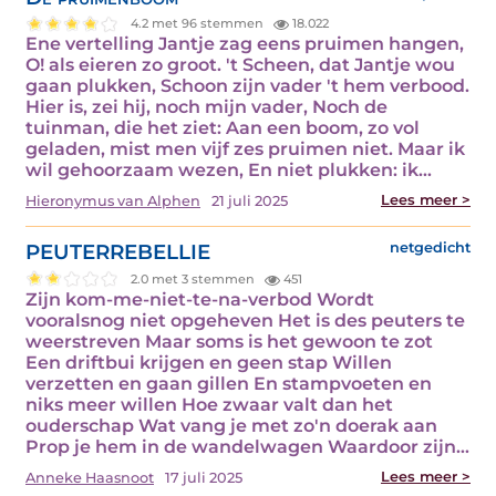
4.2 met 96 stemmen
18.022
Ene vertelling Jantje zag eens pruimen hangen,
O! als eieren zo groot. 't Scheen, dat Jantje wou
gaan plukken, Schoon zijn vader 't hem verbood.
Hier is, zei hij, noch mijn vader, Noch de
tuinman, die het ziet: Aan een boom, zo vol
geladen, mist men vijf zes pruimen niet. Maar ik
wil gehoorzaam wezen, En niet plukken: ik…
Lees meer >
Hieronymus van Alphen
21 juli 2025
PEUTERREBELLIE
netgedicht
2.0 met 3 stemmen
451
Zijn kom-me-niet-te-na-verbod Wordt
vooralsnog niet opgeheven Het is des peuters te
weerstreven Maar soms is het gewoon te zot
Een driftbui krijgen en geen stap Willen
verzetten en gaan gillen En stampvoeten en
niks meer willen Hoe zwaar valt dan het
ouderschap Wat vang je met zo'n doerak aan
Prop je hem in de wandelwagen Waardoor zijn…
Lees meer >
Anneke Haasnoot
17 juli 2025