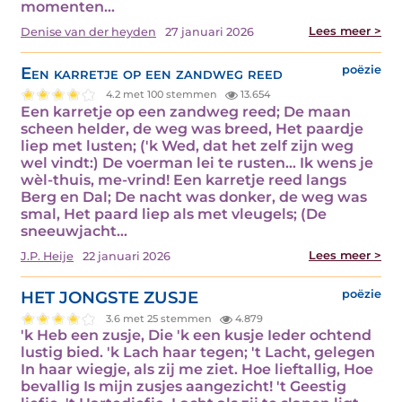
momenten…
Lees meer >
Denise van der heyden
27 januari 2026
Een karretje op een zandweg reed
poëzie
4.2 met 100 stemmen
13.654
Een karretje op een zandweg reed; De maan
scheen helder, de weg was breed, Het paardje
liep met lusten; ('k Wed, dat het zelf zijn weg
wel vindt:) De voerman lei te rusten... Ik wens je
wèl-thuis, me-vrind! Een karretje reed langs
Berg en Dal; De nacht was donker, de weg was
smal, Het paard liep als met vleugels; (De
sneeuwjacht…
Lees meer >
J.P. Heije
22 januari 2026
HET JONGSTE ZUSJE
poëzie
3.6 met 25 stemmen
4.879
'k Heb een zusje, Die 'k een kusje Ieder ochtend
lustig bied. 'k Lach haar tegen; 't Lacht, gelegen
In haar wiegje, als zij me ziet. Hoe lieftallig, Hoe
bevallig Is mijn zusjes aangezicht! 't Geestig