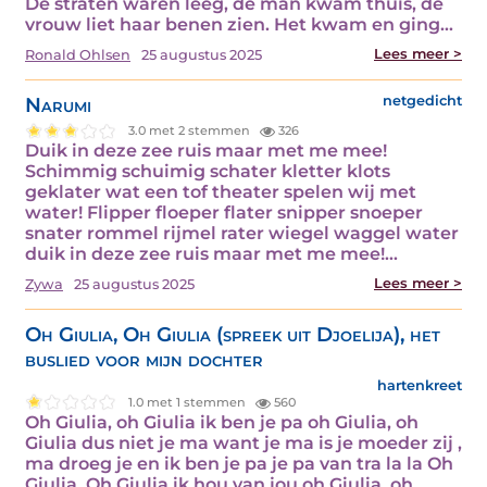
De straten waren leeg, de man kwam thuis, de
vrouw liet haar benen zien. Het kwam en ging…
Lees meer >
Ronald Ohlsen
25 augustus 2025
Narumi
netgedicht
3.0 met 2 stemmen
326
Duik in deze zee ruis maar met me mee!
Schimmig schuimig schater kletter klots
geklater wat een tof theater spelen wij met
water! Flipper floeper flater snipper snoeper
snater rommel rijmel rater wiegel waggel water
duik in deze zee ruis maar met me mee!…
Lees meer >
Zywa
25 augustus 2025
Oh Giulia, Oh Giulia (spreek uit Djoelija), het
buslied voor mijn dochter
hartenkreet
1.0 met 1 stemmen
560
Oh Giulia, oh Giulia ik ben je pa oh Giulia, oh
Giulia dus niet je ma want je ma is je moeder zij ,
ma droeg je en ik ben je pa je pa van tra la la Oh
Giulia, Oh Giulia ik hou van jou oh Giulia, oh