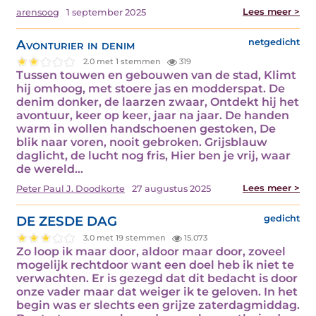
Lees meer >
arensoog
1 september 2025
Avonturier in denim
netgedicht
2.0 met 1 stemmen
319
Tussen touwen en gebouwen van de stad, Klimt
hij omhoog, met stoere jas en modderspat. De
denim donker, de laarzen zwaar, Ontdekt hij het
avontuur, keer op keer, jaar na jaar. De handen
warm in wollen handschoenen gestoken, De
blik naar voren, nooit gebroken. Grijsblauw
daglicht, de lucht nog fris, Hier ben je vrij, waar
de wereld…
Lees meer >
Peter Paul J. Doodkorte
27 augustus 2025
DE ZESDE DAG
gedicht
3.0 met 19 stemmen
15.073
Zo loop ik maar door, aldoor maar door, zoveel
mogelijk rechtdoor want een doel heb ik niet te
verwachten. Er is gezegd dat dit bedacht is door
onze vader maar dat weiger ik te geloven. In het
begin was er slechts een grijze zaterdagmiddag.