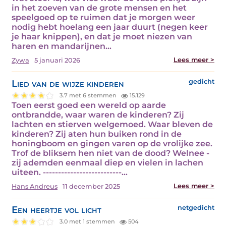
in het zoeven van de grote mensen en het
speelgoed op te ruimen dat je morgen weer
nodig hebt hoelang een jaar duurt (negen keer
je haar knippen), en dat je moet niezen van
haren en mandarijnen…
Lees meer >
Zywa
5 januari 2026
Lied van de wijze kinderen
gedicht
3.7 met 6 stemmen
15.129
Toen eerst goed een wereld op aarde
ontbrandde, waar waren de kinderen? Zij
lachten en stierven welgemoed. Waar bleven de
kinderen? Zij aten hun buiken rond in de
honingboom en gingen varen op de vrolijke zee.
Trof de bliksem hen niet van de dood? Welnee -
zij ademden eenmaal diep en vielen in lachen
uiteen. --------------------------…
Lees meer >
Hans Andreus
11 december 2025
Een heertje vol licht
netgedicht
3.0 met 1 stemmen
504