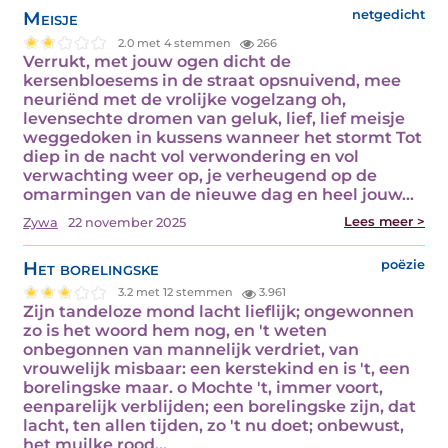
Meisje
netgedicht
2.0 met 4 stemmen
266
Verrukt, met jouw ogen dicht de
kersenbloesems in de straat opsnuivend, mee
neuriënd met de vrolijke vogelzang oh,
levensechte dromen van geluk, lief, lief meisje
weggedoken in kussens wanneer het stormt Tot
diep in de nacht vol verwondering en vol
verwachting weer op, je verheugend op de
omarmingen van de nieuwe dag en heel jouw…
Lees meer >
Zywa
22 november 2025
Het borelingske
poëzie
3.2 met 12 stemmen
3.961
Zijn tandeloze mond lacht lieflijk; ongewonnen
zo is het woord hem nog, en 't weten
onbegonnen van mannelijk verdriet, van
vrouwelijk misbaar: een kerstekind en is 't, een
borelingske maar. o Mochte 't, immer voort,
eenparelijk verblijden; een borelingske zijn, dat
lacht, ten allen tijden, zo 't nu doet; onbewust,
het muilke rood…