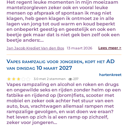
Het regent leuke momenten in mijn moeizaam
mantelzorgleven zeker ook en vooral leuke
mensen op afspraak of spontaan ik mag niet
klagen, heb geen klagen ik ontmoet ze in alle
lagen van jong tot oud warm en koud beperkt
en onbeperkt geestig en geestelijk en ook een
beetje gek maar dat is niet gek ben zelf ook een
beetje anders:…
Lees meer >
Jan Jacob Krediet Van den Bos
13 maart 2026
Vapes rampzalig voor jongeren, kopt het AD
van dinsdag 10 maart 2027
hartenkreet
3.0 met 2 stemmen
237
Vapes rampzaling en alcohol en roken en drugs
en ongewilde seks en rijden zonder helm op een
fatbike en rijdend op (brom)fiets, scooter met
mobiel en zeker ook achter het stuur van een
auto, bus, vrachtwagen allemaal rampen met
rampzalige gevolgen, en wat doen we eraan?
het leven op zich is al een ramp op zichzelf,
zeker voor jongeren…