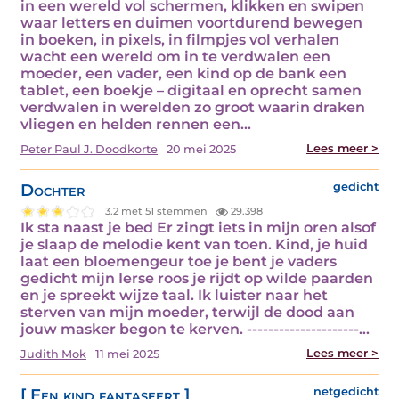
in een wereld vol schermen, klikken en swipen
waar letters en duimen voortdurend bewegen
in boeken, in pixels, in filmpjes vol verhalen
wacht een wereld om in te verdwalen een
moeder, een vader, een kind op de bank een
tablet, een boekje – digitaal en oprecht samen
verdwalen in werelden zo groot waarin draken
vliegen en helden rennen een…
Lees meer >
Peter Paul J. Doodkorte
20 mei 2025
Dochter
gedicht
3.2 met 51 stemmen
29.398
Ik sta naast je bed Er zingt iets in mijn oren alsof
je slaap de melodie kent van toen. Kind, je huid
laat een bloemengeur toe je bent je vaders
gedicht mijn Ierse roos je rijdt op wilde paarden
en je spreekt wijze taal. Ik luister naar het
sterven van mijn moeder, terwijl de dood aan
jouw masker begon te kerven. ---------------------…
Lees meer >
Judith Mok
11 mei 2025
[ Een kind fantaseert ]
netgedicht