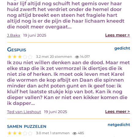
haar lijf altijd nog schuift het gemis over haar
huid zwerft het verdriet onder de hemel door
nog altijd breekt een steen het fragiele hart
altijd nog is er de pijn die haar lichaam kneedt
die nooit meer overgaat…
Lees meer >
J.Bakx
19 juni 2025
Gespuis
gedicht
3.2 met 20 stemmen
14.017
Ik zou niet willen denken aan de dood. Maar met
elke stap die ik zet vermorzel ik diertjes die ik
niet zie of herken. Ik moet ook leven met Karel
die wormen de kop afbijt en Daan die spinnen
minder dan acht poten gunt en ik geef toe: ik
kluif het laatste stukje kip van bot. Kan ik nog
dieper vallen? Kan er niet een kikker komen die
ik dapper…
Lees meer >
Ted van Lieshout
19 juni 2025
samen puzzelen
netgedicht
3.0 met 1 stemmen
485