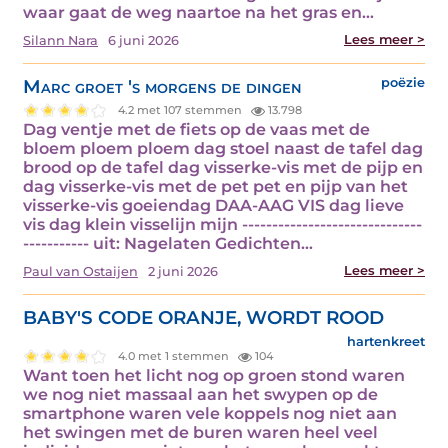
waar gaat de weg naartoe na het gras en…
Lees meer >
Silann Nara
6 juni 2026
Marc groet 's morgens de dingen
poëzie
4.2 met 107 stemmen
13.798
Dag ventje met de fiets op de vaas met de
bloem ploem ploem dag stoel naast de tafel dag
brood op de tafel dag visserke-vis met de pijp en
dag visserke-vis met de pet pet en pijp van het
visserke-vis goeiendag DAA-AAG VIS dag lieve
vis dag klein visselijn mijn ------------------------------
----------- uit: Nagelaten Gedichten…
Lees meer >
Paul van Ostaijen
2 juni 2026
BABY'S CODE ORANJE, WORDT ROOD
hartenkreet
4.0 met 1 stemmen
104
Want toen het licht nog op groen stond waren
we nog niet massaal aan het swypen op de
smartphone waren vele koppels nog niet aan
het swingen met de buren waren heel veel