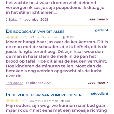
het zachte nest waar dromen zich deinend
verbergen ik sus je suja poppedeine ik draag je
in het stille licht alleen…
Lees meer >
J.Bakx
4 november 2025
De boodschap van dit alles
gedicht
3.3 met 17 stemmen
18.169
Moeder hangt haar jas over de keukentrap. Dit is
de man met de schouders die ik liefheb, dit is de
juiste lengte torenhoog. Dit zijn haar woorden
de man in haar stem de melk in de pan het
brood op tafel. Hoe dit alles de keuken verruimt.
Hoe kinderen de minuten tellen. Moet dan de
betekenis nog worden opgezocht als de lucht
over de…
Lees meer >
Jan Baeke
17 oktober 2025
In de zoete geur van zomerbloemen
netgedicht
2.5 met 2 stemmen
538
Mijn ouders zijn weg, we kunnen naar bed gaan,
maar ik durf niet eens met een smoesje richting