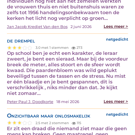
individuen nog niet aan het zemelen werkten
de vrouwen thuis en niet buitenshuis waren ze
zelfs tot 1956 handelingsonbekwaam toen de
kerken het licht nog verplicht op groen…
Lees meer >
Jan Jacob Krediet Van den Bos
2 juni 2026
de drempel
netgedicht
3.0 met 1 stemmen
273
Op school ben je echt een karakter, de leraar
zweert, je bent een sieraad. Maar bij de voordeur
breek de meter, alles stoort en de sfeer wordt
kwaad. Die paardenbloem was wild geplukt
beveiligd tussen de tassen en de stress. Nu mist
er één blaadje en je bent gespannen, dit is
verschrikkelijk , niks minder dan dat. Je kijkt
niet zomaar…
Lees meer >
Peter Paul J. Doodkorte
18 mei 2026
Onzichtbaar maar onlosmakelijk
netgedicht
2.5 met 2 stemmen
115
Er zit een draad die niemand ziet maar die geen
mens kan breken. Geen maatregel, geen