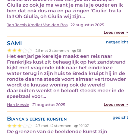
Giulia zo ook je ma want je ma is je ouder en ik
ben dat ook dus ma en pa zingen 'Giulie' tra la
la!! Oh Giulia, oh Giulia wij zijn…
Jan Jacob Krediet Van den Bos
22 augustus 2025
Lees meer >
SAMI
netgedicht
2.5 met 2 stemmen
311
Het eenjarige kereltje maakt een reis naar
Frankrijks kust zit behaaglijk op het zandstrand
kijkt met vragende blik naar het eindeloze
water terug in zijn huis te Breda kruipt hij in de
rondte daarna steeds voort almaar vertrouwder
wordt de knusse woning ook de wereld
daarbuiten wenkt en belooft steeds meer in de
speelzaal voor…
Lees meer >
Han Messie
21 augustus 2025
Bianca's eerste kunsten
gedicht
2.7 met 42 stemmen
19.107
De grenzen van de beeldende kunst zijn