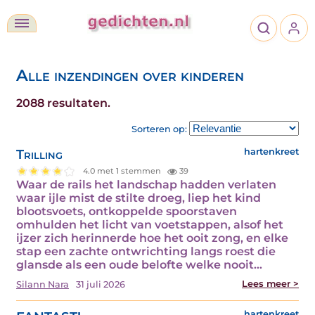
Alle inzendingen over kinderen
2088 resultaten.
Sorteren op:
Trilling
hartenkreet
4.0 met 1 stemmen
39
Waar de rails het landschap hadden verlaten
waar ijle mist de stilte droeg, liep het kind
blootsvoets, ontkoppelde spoorstaven
omhulden het licht van voetstappen, alsof het
ijzer zich herinnerde hoe het ooit zong, en elke
stap een zachte ontwrichting langs roest die
glansde als een oude belofte welke nooit…
Lees meer >
Silann Nara
31 juli 2026
hartenkreet