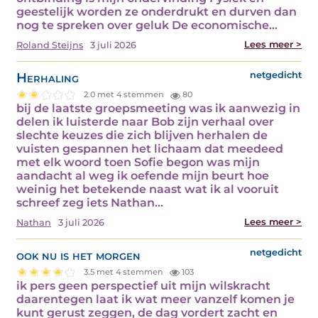
geestelijk worden ze onderdrukt en durven dan
nog te spreken over geluk De economische…
Lees meer >
Roland Steijns
3 juli 2026
Herhaling
netgedicht
2.0 met 4 stemmen
80
bij de laatste groepsmeeting was ik aanwezig in
delen ik luisterde naar Bob zijn verhaal over
slechte keuzes die zich blijven herhalen de
vuisten gespannen het lichaam dat meedeed
met elk woord toen Sofie begon was mijn
aandacht al weg ik oefende mijn beurt hoe
weinig het betekende naast wat ik al vooruit
schreef zeg iets Nathan…
Lees meer >
Nathan
3 juli 2026
ook nu is het morgen
netgedicht
3.5 met 4 stemmen
103
ik pers geen perspectief uit mijn wilskracht
daarentegen laat ik wat meer vanzelf komen je
kunt gerust zeggen, de dag vordert zacht en