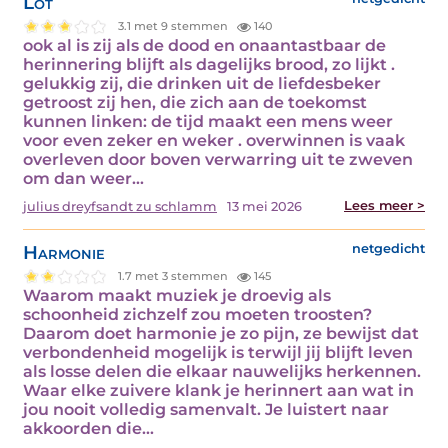
Lot
3.1 met 9 stemmen
140
ook al is zij als de dood en onaantastbaar de
herinnering blijft als dagelijks brood, zo lijkt .
gelukkig zij, die drinken uit de liefdesbeker
getroost zij hen, die zich aan de toekomst
kunnen linken: de tijd maakt een mens weer
voor even zeker en weker . overwinnen is vaak
overleven door boven verwarring uit te zweven
om dan weer…
Lees meer >
julius dreyfsandt zu schlamm
13 mei 2026
Harmonie
netgedicht
1.7 met 3 stemmen
145
Waarom maakt muziek je droevig als
schoonheid zichzelf zou moeten troosten?
Daarom doet harmonie je zo pijn, ze bewijst dat
verbondenheid mogelijk is terwijl jij blijft leven
als losse delen die elkaar nauwelijks herkennen.
Waar elke zuivere klank je herinnert aan wat in
jou nooit volledig samenvalt. Je luistert naar
akkoorden die…