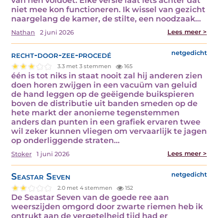
van hen voldoet. Elke versie laat iets achter dat
niet mee kon functioneren. Ik wissel van gezicht
naargelang de kamer, de stilte, een noodzaak…
Lees meer >
Nathan
2 juni 2026
recht-door-zee-procedé
netgedicht
3.3 met 3 stemmen
165
één is tot niks in staat nooit zal hij anderen zien
doen horen zwijgen in een vacuüm van geluid
de hand leggen op de geëigende buikspieren
boven de distributie uit banden smeden op de
hete markt der anonieme tegenstemmen
anders dan punten in een grafiek ervaren twee
wil zeker kunnen vliegen om vervaarlijk te jagen
op onderliggende straten…
Lees meer >
Stoker
1 juni 2026
Seastar Seven
netgedicht
2.0 met 4 stemmen
152
De Seastar Seven van de goede ree aan
weerszijden omgord door zwarte riemen heb ik
ontrukt aan de vergetelheid tijd had er