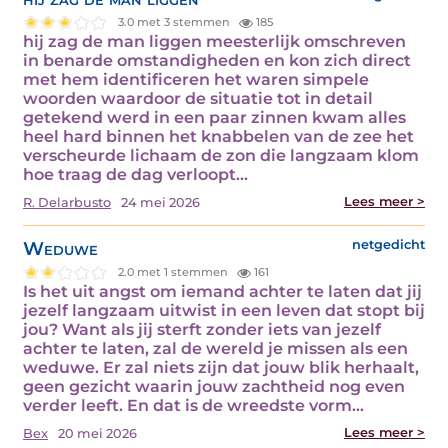
3.0 met 3 stemmen
185
hij zag de man liggen meesterlijk omschreven
in benarde omstandigheden en kon zich direct
met hem identificeren het waren simpele
woorden waardoor de situatie tot in detail
getekend werd in een paar zinnen kwam alles
heel hard binnen het knabbelen van de zee het
verscheurde lichaam de zon die langzaam klom
hoe traag de dag verloopt…
Lees meer >
R. Delarbusto
24 mei 2026
Weduwe
netgedicht
2.0 met 1 stemmen
161
Is het uit angst om iemand achter te laten dat jij
jezelf langzaam uitwist in een leven dat stopt bij
jou? Want als jij sterft zonder iets van jezelf
achter te laten, zal de wereld je missen als een
weduwe. Er zal niets zijn dat jouw blik herhaalt,
geen gezicht waarin jouw zachtheid nog even
verder leeft. En dat is de wreedste vorm…
Lees meer >
Bex
20 mei 2026