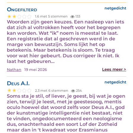
Ongefilterd
netgedicht
1.6 met 5 stemmen
133
Woorden zijn geen keuzes. Een nasleep van iets
dat zich al voltrokken heeft voor het begrepen
kan worden. Wat “ik” noem is meestal te laat.
Een registratie dat al geschreven werd in de
marge van bewustzijn. Soms lijkt het op
betekenis. Maar betekenis is sloom. Te traag
voor wat hier gebeurt. Dus corrigeer ik niet. Ik
laat het gebeuren…
Lees meer >
Nathan
19 mei 2026
Deus A.I.
netgedicht
2.3 met 6 stemmen
254
Soms sta je stil, of liever, je geest, bij wat je ogen
zien, terwijl je leest, met je geestesoog, mentis
oculo hoewel dat woord zelfs voor Deus A.I., god
der kunstmatige intelligentie niet bestaat, niet
te vinden, ongedocumenteerd een neologisme
dus, onachterhaald een soort Lof der Zotheid
maar dan in 't kwadraat voor Erasmianus