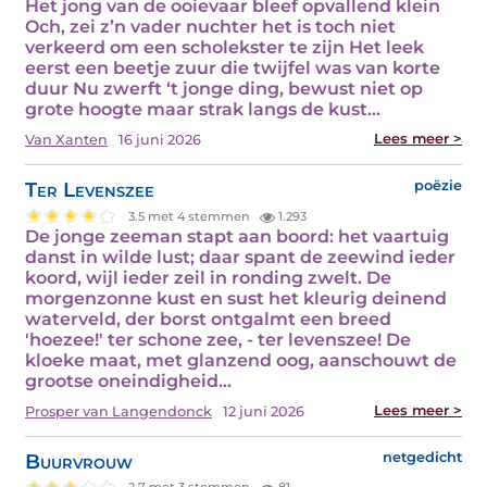
Het jong van de ooievaar bleef opvallend klein
Och, zei z’n vader nuchter het is toch niet
verkeerd om een scholekster te zijn Het leek
eerst een beetje zuur die twijfel was van korte
duur Nu zwerft ‘t jonge ding, bewust niet op
grote hoogte maar strak langs de kust…
Lees meer >
Van Xanten
16 juni 2026
Ter Levenszee
poëzie
3.5 met 4 stemmen
1.293
De jonge zeeman stapt aan boord: het vaartuig
danst in wilde lust; daar spant de zeewind ieder
koord, wijl ieder zeil in ronding zwelt. De
morgenzonne kust en sust het kleurig deinend
waterveld, der borst ontgalmt een breed
'hoezee!' ter schone zee, - ter levenszee! De
kloeke maat, met glanzend oog, aanschouwt de
grootse oneindigheid…
Lees meer >
Prosper van Langendonck
12 juni 2026
Buurvrouw
netgedicht