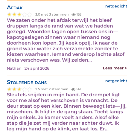
Afdak
netgedicht
3.0 met 3 stemmen
155
We zaten onder het afdak terwijl het bleef
druppen langs de rand van wat we hadden
gezegd. Woorden lagen open tussen ons in—
kapotgeslagen zinnen waar niemand nog
doorheen kon lopen. Jij keek opzij. Ik naar de
grond waar water zich verzamelde zonder te
kiezen waarheen. Iemand verderop lachte alsof
niets verschoven was. Wij zeiden…
Lees meer >
Nathan
24 april 2026
Stolpende dans
netgedicht
2.5 met 2 stemmen
141
Sleutels snijden in mijn hand. De drempel ligt
voor me alsof het verschoven is vannacht. De
deur staat op een kier. Binnen beweegt iets— jij,
misschien. Ik blijf in de gang staan. Tocht langs
mijn enkels. Je kamer voelt anders. Alsof elke
stap die je zet mij verder naar achter duwt. Ik
leg mijn hand op de klink, en laat los. Er…