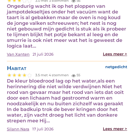
3.0 met 3 stemmen
56
Ongedurig wacht ik op het ploppen van
jampotdekseltjes onder het vacuüm want de
taart is al gebakken maar de oven is nog koud
de jonge valken schreeuwen; het nest is nog
niet gebouwd mijn gedicht is stuk als ik probeer
te lijmen blijkt het potje bekant al leeg en de
smurrie is ook niet meer wat het is geweest de
logica laat…
Lees meer >
Van Xanten
21 juli 2026
Habitat
netgedicht
3.5 met 4 stemmen
55
De kleur bloedrood lag op het water,als een
herinnering die niet wilde verdwijnen Niet het
rood van gevaar maar het rood van iets dat ooit
door een lichaam had gestroomd warm en
noodzakelijk en nu buiten zichzelf was geraakt
In de badkuip trok de bever kringen door het
water, zijn vacht droeg het licht van donkere
strepen mee Hij…
Lees meer >
Silann Nara
17 juli 2026