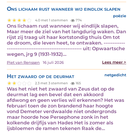
Ons lichaam rust wanneer wij eindlijk slapen
poëzie
4.0 met 1 stemmen
774
Ons lichaam rust wanneer wij eindlijk slapen,
Maar meer de ziel van het langdurig waken. Dan
rijst zij traag uit haar kortstondig thuis Om tot
de droom, die leven heet, te ontwaken. ------------
------------------------------------------ uit: Opwaartsche
wegen, jrg 9 (1931-1932)…
Lees meer >
Piet van Renssen
16 juli 2026
Het zwaard op de deurmat
netgedicht
2.3 met 3 stemmen
165
Was het niet het zwaard van Zeus dat op de
deurmat lag een bevel dat een akkoord
afdwong en geen verlies wil erkennen? Het was
februari toen de zon brandend haar hoogte
vond Demeter verdwaalde niet ondergronds
maar hoorde hoe Persephone zonk in het
kolkende drijfijs van Hades Het is zomer als
ijsbloemen de ramen tekenen Raak de…