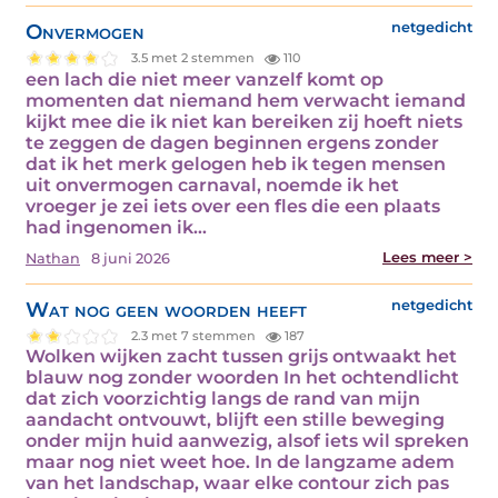
Onvermogen
netgedicht
3.5 met 2 stemmen
110
een lach die niet meer vanzelf komt op
momenten dat niemand hem verwacht iemand
kijkt mee die ik niet kan bereiken zij hoeft niets
te zeggen de dagen beginnen ergens zonder
dat ik het merk gelogen heb ik tegen mensen
uit onvermogen carnaval, noemde ik het
vroeger je zei iets over een fles die een plaats
had ingenomen ik…
Lees meer >
Nathan
8 juni 2026
Wat nog geen woorden heeft
netgedicht
2.3 met 7 stemmen
187
Wolken wijken zacht tussen grijs ontwaakt het
blauw nog zonder woorden In het ochtendlicht
dat zich voorzichtig langs de rand van mijn
aandacht ontvouwt, blijft een stille beweging
onder mijn huid aanwezig, alsof iets wil spreken
maar nog niet weet hoe. In de langzame adem
van het landschap, waar elke contour zich pas