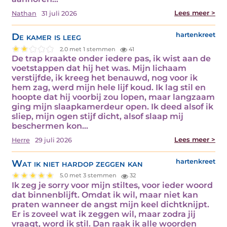
Lees meer >
Nathan
31 juli 2026
De kamer is leeg
hartenkreet
2.0 met 1 stemmen
41
De trap kraakte onder iedere pas, ik wist aan de
voetstappen dat hij het was. Mijn lichaam
verstijfde, ik kreeg het benauwd, nog voor ik
hem zag, werd mijn hele lijf koud. Ik lag stil en
hoopte dat hij voorbij zou lopen, maar langzaam
ging mijn slaapkamerdeur open. Ik deed alsof ik
sliep, mijn ogen stijf dicht, alsof slaap mij
beschermen kon…
Lees meer >
Herre
29 juli 2026
Wat ik niet hardop zeggen kan
hartenkreet
5.0 met 3 stemmen
32
Ik zeg je sorry voor mijn stiltes, voor ieder woord
dat binnenblijft. Omdat ik wil, maar niet kan
praten wanneer de angst mijn keel dichtknijpt.
Er is zoveel wat ik zeggen wil, maar zodra jij
vraagt, word ik stil. Dan raak ik alle woorden