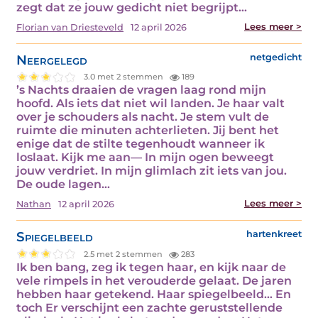
zegt dat ze jouw gedicht niet begrijpt…
Lees meer >
Florian van Driesteveld
12 april 2026
Neergelegd
netgedicht
3.0 met 2 stemmen
189
’s Nachts draaien de vragen laag rond mijn
hoofd. Als iets dat niet wil landen. Je haar valt
over je schouders als nacht. Je stem vult de
ruimte die minuten achterlieten. Jij bent het
enige dat de stilte tegenhoudt wanneer ik
loslaat. Kijk me aan— In mijn ogen beweegt
jouw verdriet. In mijn glimlach zit iets van jou.
De oude lagen…
Lees meer >
Nathan
12 april 2026
Spiegelbeeld
hartenkreet
2.5 met 2 stemmen
283
Ik ben bang, zeg ik tegen haar, en kijk naar de
vele rimpels in het verouderde gelaat. De jaren
hebben haar getekend. Haar spiegelbeeld... En
toch Er verschijnt een zachte geruststellende