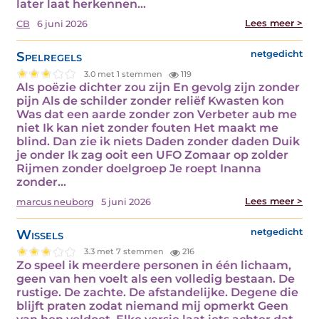
later laat herkennen…
Lees meer >
CB
6 juni 2026
Spelregels
netgedicht
3.0 met 1 stemmen
119
Als poëzie dichter zou zijn En gevolg zijn zonder
pijn Als de schilder zonder reliëf Kwasten kon
Was dat een aarde zonder zon Verbeter aub me
niet Ik kan niet zonder fouten Het maakt me
blind. Dan zie ik niets Daden zonder daden Duik
je onder Ik zag ooit een UFO Zomaar op zolder
Rijmen zonder doelgroep Je roept Inanna
zonder…
Lees meer >
marcus neuborg
5 juni 2026
Wissels
netgedicht
3.3 met 7 stemmen
216
Zo speel ik meerdere personen in één lichaam,
geen van hen voelt als een volledig bestaan. De
rustige. De zachte. De afstandelijke. Degene die
blijft praten zodat niemand mij opmerkt Geen