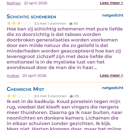
Lees meer >
Nathan
22 april 2026
Schichtig schemeren
netgedicht
3.0 met 1 stemmen
161
Hoe kan zij schichtig schemeren met pure liefde
die zo doorzichtig is dat taboes worden
doorbroken generalisaties worden voorkomen
door een milde natuur die zo geliefd is dat
minderheden worden geaccepteerd hoe kan zij
levensgroot zichzelf zijn met deze liefde die
emotioneel is in de mystieke lust van het
avondwoud door de man die in haar…
Lees meer >
mobar
20 april 2026
Chemische Mist
netgedicht
2.0 met 3 stemmen
215
Ik eet in de badkuip. Koud porselein tegen mijn
rug, voedsel dat kleeft aan vingers die nergens
meer thuishoren. Daarna ga ik naar buiten, naar
neonlichten en donkere kamers. Lichamen die
in elkaar schuiven zonder gezichten. Ik kijk.
Meer niet. Harten kloppen daar, maar het mijne