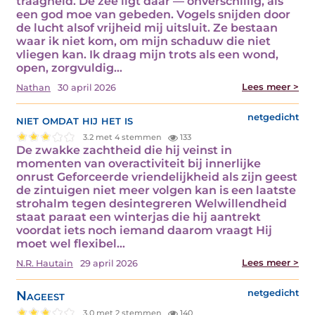
traagheid. De zee ligt daar — onverschillig, als
een god moe van gebeden. Vogels snijden door
de lucht alsof vrijheid mij uitsluit. Ze bestaan
waar ik niet kom, om mijn schaduw die niet
vliegen kan. Ik draag mijn trots als een wond,
open, zorgvuldig…
Lees meer >
Nathan
30 april 2026
niet omdat hij het is
netgedicht
3.2 met 4 stemmen
133
De zwakke zachtheid die hij veinst in
momenten van overactiviteit bij innerlijke
onrust Geforceerde vriendelijkheid als zijn geest
de zintuigen niet meer volgen kan is een laatste
strohalm tegen desintegreren Welwillendheid
staat paraat een winterjas die hij aantrekt
voordat iets noch iemand daarom vraagt Hij
moet wel flexibel…
Lees meer >
N.R. Hautain
29 april 2026
Nageest
netgedicht
3.0 met 2 stemmen
140