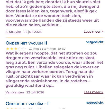
niet dat ik gek ben; doordat ik hun sleutels niet
heb, of zo’n gedempte stem, die mij dwingend
door fases leiden kan, tegenwerk, alsof ik gek
ben. Voordat ze de wonden toch zien,
voorverwarmde handen die zij steeds weer uit
die zakken halen, verkleur…
Lees meer >
S. Struyke
24 juli 2026
Onder het vacuüm II
netgedicht
2.7 met 3 stemmen
59
Wat ik ergens hoopte, dat het stromen op zou
drogen: een verschraalde lente die een sloot
leeg zuipt. Een verzande voorde, waar alleen het
gras nog zuigt. Libellen spiegelen de kevers en
vliegen naar verloren oorden. Terug naar de
rust, onzichtbaar waar ik kan verdwijnen in
slingerende stokslabonen, in de rodebes –
geduldig wachtend op…
Lees meer >
Van Xanten
22 juli 2026
Onder het vacuüm - I
netgedicht