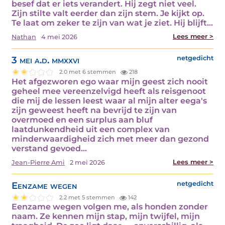
besef dat er iets verandert. Hij zegt niet veel.
Zijn stilte valt eerder dan zijn stem. Je kijkt op.
Te laat om zeker te zijn van wat je ziet. Hij blijft…
Lees meer >
Nathan
4 mei 2026
3 mei a.d. mmxxvi
netgedicht
2.0 met 6 stemmen
218
Het afgezworen ego waar mijn geest zich nooit
geheel mee vereenzelvigd heeft als reisgenoot
die mij de lessen leest waar al mijn alter eega's
zijn geweest heeft na bevrijd te zijn van
overmoed en een surplus aan bluf
laatdunkendheid uit een complex van
minderwaardigheid zich met meer dan gezond
verstand gevoed…
Lees meer >
Jean-Pierre Ami
2 mei 2026
Eenzame wegen
netgedicht
2.2 met 5 stemmen
142
Eenzame wegen volgen me, als honden zonder
naam. Ze kennen mijn stap, mijn twijfel, mijn