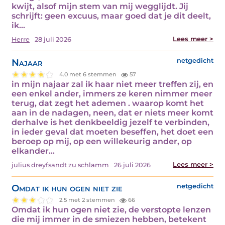
kwijt, alsof mijn stem van mij wegglijdt. Jij
schrijft: geen excuus, maar goed dat je dit deelt,
ik…
Lees meer >
Herre
28 juli 2026
Najaar
netgedicht
4.0 met 6 stemmen
57
in mijn najaar zal ik haar niet meer treffen zij, en
een enkel ander, immers ze keren nimmer meer
terug, dat zegt het ademen . waarop komt het
aan in de nadagen, neen, dat er niets meer komt
derhalve is het denkbeeldig jezelf te verbinden,
in ieder geval dat moeten beseffen, het doet een
beroep op mij, op een willekeurig ander, op
elkander…
Lees meer >
julius dreyfsandt zu schlamm
26 juli 2026
Omdat ik hun ogen niet zie
netgedicht
2.5 met 2 stemmen
66
Omdat ik hun ogen niet zie, de verstopte lenzen
die mij immer in de smiezen hebben, betekent