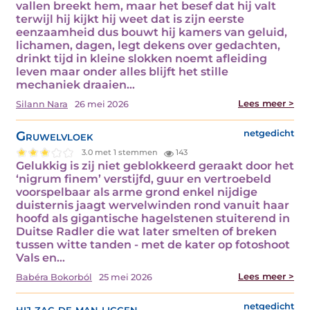
vallen breekt hem, maar het besef dat hij valt
terwijl hij kijkt hij weet dat is zijn eerste
eenzaamheid dus bouwt hij kamers van geluid,
lichamen, dagen, legt dekens over gedachten,
drinkt tijd in kleine slokken noemt afleiding
leven maar onder alles blijft het stille
mechaniek draaien…
Lees meer >
Silann Nara
26 mei 2026
Gruwelvloek
netgedicht
3.0 met 1 stemmen
143
Gelukkig is zij niet geblokkeerd geraakt door het
‘nigrum finem’ verstijfd, guur en vertroebeld
voorspelbaar als arme grond enkel nijdige
duisternis jaagt wervelwinden rond vanuit haar
hoofd als gigantische hagelstenen stuiterend in
Duitse Radler die wat later smelten of breken
tussen witte tanden - met de kater op fotoshoot
Vals en…
Lees meer >
Babéra Bokorból
25 mei 2026
hij zag de man liggen
netgedicht