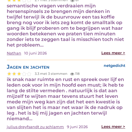
2.7 met 3 stemmen
81
semantische vragen verdraaien mijn
hersenspinsels ze brengen mijn denken in
twijfel terwijl ik de buurvrouw een tas koffie
breng nog voor ik iets zeg komt de smalltalk op
gang ik blijf proberen om te begrijpen wat haar
woorden betekenen we praten tien minuten
zonder iets te zeggen taal is misschien toch niet
het probleem…
Lees meer >
Nathan
10 juni 2026
Jagen en jachten
netgedicht
3.3 met 3 stemmen
118
ik snak naar ruimte en rust en spreek over lijf en
leden ook voor in mijn hoofd een must; ik heb te
lang de stilte vermeden . natuurlijk is dat aan
mijzelf te wijten maar tevens stuurt het leven
mede mijn weg kan zijn dat het een kwestie is
van slijten het is maar net waar ik de nadruk op
leg . het is bij mij jagen en jachten terwijl
niemand…
Lees meer >
julius dreyfsandt zu schlamm
9 juni 2026