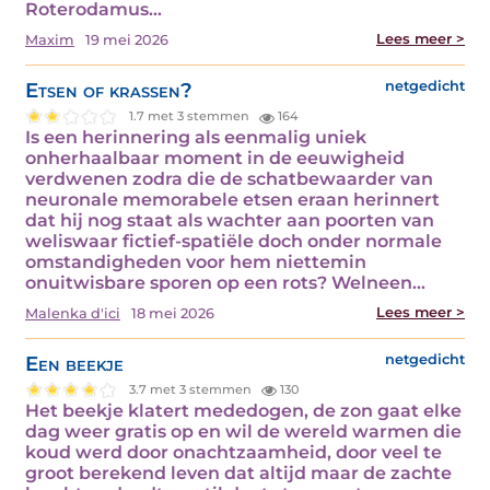
Roterodamus…
Lees meer >
Maxim
19 mei 2026
Etsen of krassen?
netgedicht
1.7 met 3 stemmen
164
Is een herinnering als eenmalig uniek
onherhaalbaar moment in de eeuwigheid
verdwenen zodra die de schatbewaarder van
neuronale memorabele etsen eraan herinnert
dat hij nog staat als wachter aan poorten van
weliswaar fictief-spatiële doch onder normale
omstandigheden voor hem niettemin
onuitwisbare sporen op een rots? Welneen…
Lees meer >
Malenka d'ici
18 mei 2026
Een beekje
netgedicht
3.7 met 3 stemmen
130
Het beekje klatert mededogen, de zon gaat elke
dag weer gratis op en wil de wereld warmen die
koud werd door onachtzaamheid, door veel te
groot berekend leven dat altijd maar de zachte