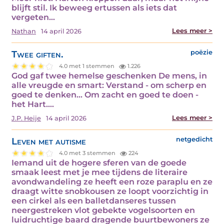
blijft stil. Ik beweeg ertussen als iets dat
vergeten…
Lees meer >
Nathan
14 april 2026
Twee giften.
poëzie
4.0 met 1 stemmen
1.226
God gaf twee hemelse geschenken De mens, in
alle vreugde en smart: Verstand - om scherp en
goed te denken... Om zacht en goed te doen -
het Hart.…
Lees meer >
J.P. Heije
14 april 2026
Leven met autisme
netgedicht
4.0 met 3 stemmen
224
Iemand uit de hogere sferen van de goede
smaak leest met je mee tijdens de literaire
avondwandeling ze heeft een roze paraplu en ze
draagt witte snobkousen ze loopt voorzichtig in
een cirkel als een balletdanseres tussen
neergestreken vlot gebekte vogelsoorten en
luidruchtige baard dragende buurtbewoners ze