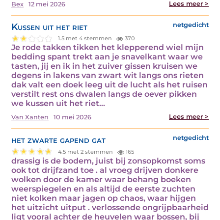
Lees meer >
Bex
12 mei 2026
Kussen uit het riet
netgedicht
1.5 met 4 stemmen
370
Je rode takken tikken het klepperend wiel mijn
bedding spant trekt aan je snavelkant waar we
tasten, jij en ik in het zuiver gissen kruisen we
degens in lakens van zwart wit langs ons rieten
dak valt een doek leeg uit de lucht als het ruisen
verstilt rest ons dwalen langs de oever pikken
we kussen uit het riet…
Lees meer >
Van Xanten
10 mei 2026
het zwarte gapend gat
netgedicht
4.5 met 2 stemmen
165
drassig is de bodem, juist bij zonsopkomst soms
ook tot drijfzand toe . al vroeg drijven donkere
wolken door de kamer waar behang boeken
weerspiegelen en als altijd de eerste zuchten
niet kolken maar jagen op chaos, waar hijgen
het uitzicht uitput . verlossende ongrijpbaarheid
ligt vooral achter de heuvelen waar bossen, bij