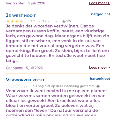
Lees meer >
Van Xanten
5 juli 2026
Je weet nooit
netgedicht
3.7 met 3 stemmen
105
Je denkt dat woorden verdwijnen. Dat ze
verdampen tussen koffie, haast, een vluchtige
lach, een gewone dag. Maar ergens blijft een zin
liggen, stil en scherp, een vonk in de zak van
iemand die het vuur allang vergeten was. Een
opmerking. Een groet. Zo klein, bijna te licht om
gewicht te hebben. En toch. Je weet nooit hoe
lang…
Lees meer >
Cor Koene
5 juli 2026
Verworven recht
hartenkreet
Er is nog niet op deze inzending gestemd.
110
Voor zover ik weet bevind ik me op een planeet
Waar wezens samen worden gekweekt en van
elkaar los geweekt Een broeikast waar alles
bloeit en verder groeit Ze beleven wat zij
noemen een “leven” De natuur versneld de
ontbinding is mijn ondervinding Fysiek en