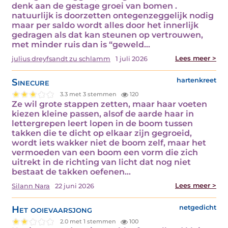
denk aan de gestage groei van bomen .
natuurlijk is doorzetten ontegenzeggelijk nodig
maar per saldo wordt alles door het innerlijk
gedragen als dat kan steunen op vertrouwen,
met minder ruis dan is “geweld…
Lees meer >
julius dreyfsandt zu schlamm
1 juli 2026
Sinecure
hartenkreet
3.3 met 3 stemmen
120
Ze wil grote stappen zetten, maar haar voeten
kiezen kleine passen, alsof de aarde haar in
lettergrepen leert lopen in de boom tussen
takken die te dicht op elkaar zijn gegroeid,
wordt iets wakker niet de boom zelf, maar het
vermoeden van een boom een vorm die zich
uitrekt in de richting van licht dat nog niet
bestaat de takken oefenen…
Lees meer >
Silann Nara
22 juni 2026
Het ooievaarsjong
netgedicht
2.0 met 1 stemmen
100