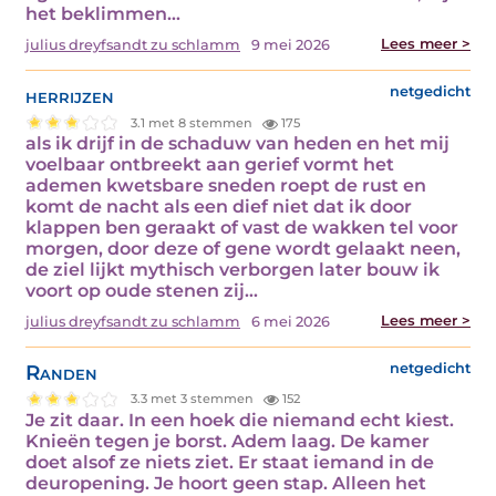
het beklimmen…
Lees meer >
julius dreyfsandt zu schlamm
9 mei 2026
herrijzen
netgedicht
3.1 met 8 stemmen
175
als ik drijf in de schaduw van heden en het mij
voelbaar ontbreekt aan gerief vormt het
ademen kwetsbare sneden roept de rust en
komt de nacht als een dief niet dat ik door
klappen ben geraakt of vast de wakken tel voor
morgen, door deze of gene wordt gelaakt neen,
de ziel lijkt mythisch verborgen later bouw ik
voort op oude stenen zij…
Lees meer >
julius dreyfsandt zu schlamm
6 mei 2026
Randen
netgedicht
3.3 met 3 stemmen
152
Je zit daar. In een hoek die niemand echt kiest.
Knieën tegen je borst. Adem laag. De kamer
doet alsof ze niets ziet. Er staat iemand in de
deuropening. Je hoort geen stap. Alleen het