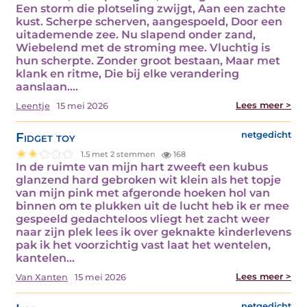
Een storm die plotseling zwijgt, Aan een zachte
kust. Scherpe scherven, aangespoeld, Door een
uitademende zee. Nu slapend onder zand,
Wiebelend met de stroming mee. Vluchtig is
hun scherpte. Zonder groot bestaan, Maar met
klank en ritme, Die bij elke verandering
aanslaan.…
Lees meer >
Leentje
15 mei 2026
Fidget toy
netgedicht
1.5 met 2 stemmen
168
In de ruimte van mijn hart zweeft een kubus
glanzend hard gebroken wit klein als het topje
van mijn pink met afgeronde hoeken hol van
binnen om te plukken uit de lucht heb ik er mee
gespeeld gedachteloos vliegt het zacht weer
naar zijn plek lees ik over geknakte kinderlevens
pak ik het voorzichtig vast laat het wentelen,
kantelen…
Lees meer >
Van Xanten
15 mei 2026
netgedicht