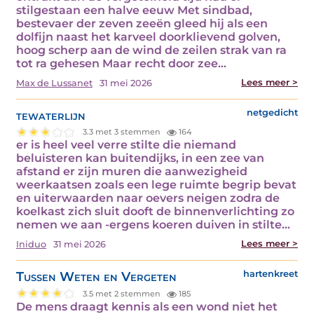
stilgestaan een halve eeuw Met sindbad,
bestevaer der zeven zeeën gleed hij als een
dolfijn naast het karveel doorklievend golven,
hoog scherp aan de wind de zeilen strak van ra
tot ra gehesen Maar recht door zee…
Lees meer >
Max de Lussanet
31 mei 2026
tewaterlijn
netgedicht
3.3 met 3 stemmen
164
er is heel veel verre stilte die niemand
beluisteren kan buitendijks, in een zee van
afstand er zijn muren die aanwezigheid
weerkaatsen zoals een lege ruimte begrip bevat
en uiterwaarden naar oevers neigen zodra de
koelkast zich sluit dooft de binnenverlichting zo
nemen we aan -ergens koeren duiven in stilte…
Lees meer >
Iniduo
31 mei 2026
Tussen Weten en Vergeten
hartenkreet
3.5 met 2 stemmen
185
De mens draagt kennis als een wond niet het