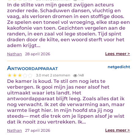
In de stilte van mijn geest zwijgen acteurs
zonder rede. Schaduwen dansen, vluchtig en
vaag, als verloren dromen in een stoffige doos.
Ze spelen een toneel vol wroeging, elke stap een
kakofonie van toen. Gezichten vergelen aan de
randen, in een zaal vol lege stoelen. Tijd spint
draden door de kilte, een woord sterft voor het
adem krijgt…
Lees meer >
Nathan
28 april 2026
Antwoordapparaat
netgedicht
3.0 met 2 stemmen
148
De kamer is koud. Te stil om nog iets te
verbergen. Ik gooi mijn jas neer alsof het
uitmaakt waar iets landt. Het
antwoordapparaat blijft leeg. Zoals alles dat ik
nog verwacht. Ik zet de verwarming aan, maar
warmte liegt hier. In mijn hoofd sta jij nog
steeds— met die trek om je lippen alsof je wist
dat ik nooit zou vertrekken. Ik…
Lees meer >
Nathan
27 april 2026