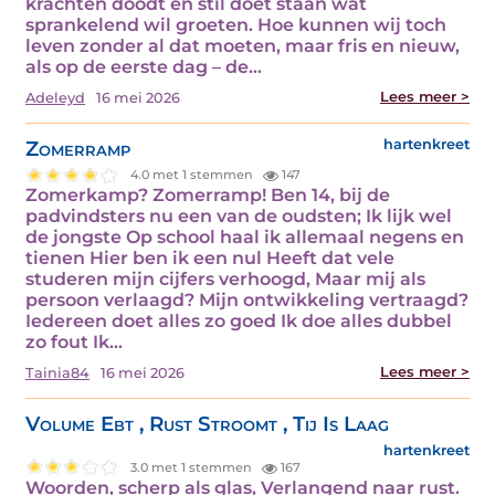
krachten doodt en stil doet staan wat
sprankelend wil groeten. Hoe kunnen wij toch
leven zonder al dat moeten, maar fris en nieuw,
als op de eerste dag – de…
Lees meer >
Adeleyd
16 mei 2026
Zomerramp
hartenkreet
4.0 met 1 stemmen
147
Zomerkamp? Zomerramp! Ben 14, bij de
padvindsters nu een van de oudsten; Ik lijk wel
de jongste Op school haal ik allemaal negens en
tienen Hier ben ik een nul Heeft dat vele
studeren mijn cijfers verhoogd, Maar mij als
persoon verlaagd? Mijn ontwikkeling vertraagd?
Iedereen doet alles zo goed Ik doe alles dubbel
zo fout Ik…
Lees meer >
Tainia84
16 mei 2026
Volume Ebt , Rust Stroomt , Tij Is Laag
hartenkreet
3.0 met 1 stemmen
167
Woorden, scherp als glas, Verlangend naar rust.