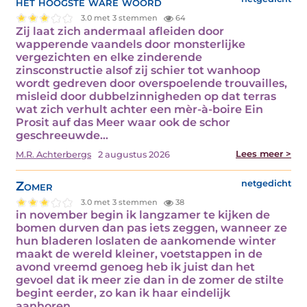
het hoogste ware woord
3.0 met 3 stemmen
64
Zij laat zich andermaal afleiden door
wapperende vaandels door monsterlijke
vergezichten en elke zinderende
zinsconstructie alsof zij schier tot wanhoop
wordt gedreven door overspoelende trouvailles,
misleid door dubbelzinnigheden op dat terras
wat zich verhult achter een mèr-à-boire Ein
Prosit auf das Meer waar ook de schor
geschreeuwde…
Lees meer >
M.R. Achterbergs
2 augustus 2026
Zomer
netgedicht
3.0 met 3 stemmen
38
in november begin ik langzamer te kijken de
bomen durven dan pas iets zeggen, wanneer ze
hun bladeren loslaten de aankomende winter
maakt de wereld kleiner, voetstappen in de
avond vreemd genoeg heb ik juist dan het
gevoel dat ik meer zie dan in de zomer de stilte
begint eerder, zo kan ik haar eindelijk
aanhoren…