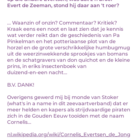
Evert de Zeeman, stond hij daar aan 't roer?
... Waanzin of onzin? Commentaar? Kritiek?
Kraak eens een noot en laat zien dat je kennis
wat verder reikt dan de geschiedenis van Pa
Pinkelman en het potteriaanse plot van de
horzel en de grote verschrikkelijke humbugmug
uit de weerzinwekkende sprookjes van bomans
en de schatgravers van don quichot en de kleine
prins, in eriks insectenboek van
duizend-en-een nacht...
B.V. DANK!
Overigens gewerd mij bij monde van Stoker
(what's in a name in dit zeevaartverband) dat er
meer helden en kapers als strijdvaardige piraten
zich in de Gouden Eeuw tooiden met de naam
Cornelis...
nl.wikipedia.org/wiki/Cornelis_Evertsen_de_Jong