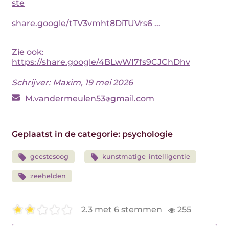
ste
share.google/tTV3vmht8DiTUVrs6
...
Zie ook:
https://share.google/4BLwWI7fs9CJChDhv
Schrijver:
Maxim
, 19 mei 2026
M.vandermeulen53
gmail.com
Geplaatst in de categorie:
psychologie
geestesoog
kunstmatige_intelligentie
zeehelden
2.3 met 6 stemmen
255