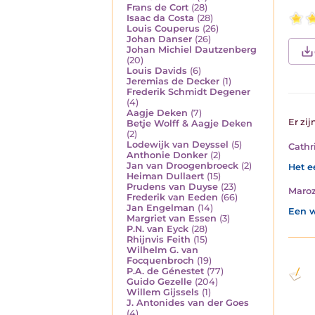
Frans de Cort
(28)
Isaac da Costa
(28)
Louis Couperus
(26)
Johan Danser
(26)
Johan Michiel Dautzenberg
(20)
Louis Davids
(6)
Jeremias de Decker
(1)
Frederik Schmidt Degener
(4)
Aagje Deken
(7)
Er zij
Betje Wolff & Aagje Deken
(2)
Lodewijk van Deyssel
(5)
Cathr
Anthonie Donker
(2)
Jan van Droogenbroeck
(2)
Het ee
Heiman Dullaert
(15)
Prudens van Duyse
(23)
Maro
Frederik van Eeden
(66)
Jan Engelman
(14)
Een w
Margriet van Essen
(3)
P.N. van Eyck
(28)
Rhijnvis Feith
(15)
Wilhelm G. van
Focquenbroch
(19)
P.A. de Génestet
(77)
Guido Gezelle
(204)
Willem Gijssels
(1)
J. Antonides van der Goes
(4)