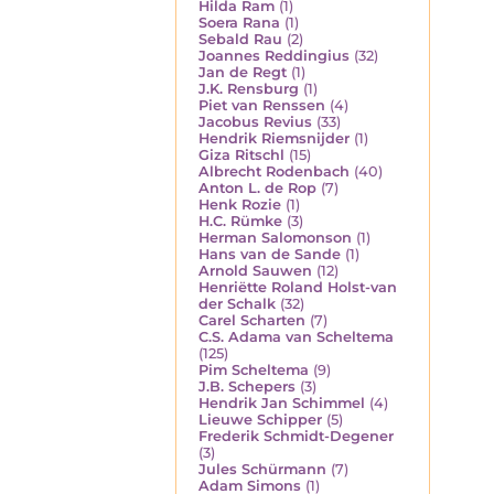
Hilda Ram
(1)
Soera Rana
(1)
Sebald Rau
(2)
Joannes Reddingius
(32)
Jan de Regt
(1)
J.K. Rensburg
(1)
Piet van Renssen
(4)
Jacobus Revius
(33)
Hendrik Riemsnijder
(1)
Giza Ritschl
(15)
Albrecht Rodenbach
(40)
Anton L. de Rop
(7)
Henk Rozie
(1)
H.C. Rümke
(3)
Herman Salomonson
(1)
Hans van de Sande
(1)
Arnold Sauwen
(12)
Henriëtte Roland Holst-van
der Schalk
(32)
Carel Scharten
(7)
C.S. Adama van Scheltema
(125)
Pim Scheltema
(9)
J.B. Schepers
(3)
Hendrik Jan Schimmel
(4)
Lieuwe Schipper
(5)
Frederik Schmidt-Degener
(3)
Jules Schürmann
(7)
Adam Simons
(1)