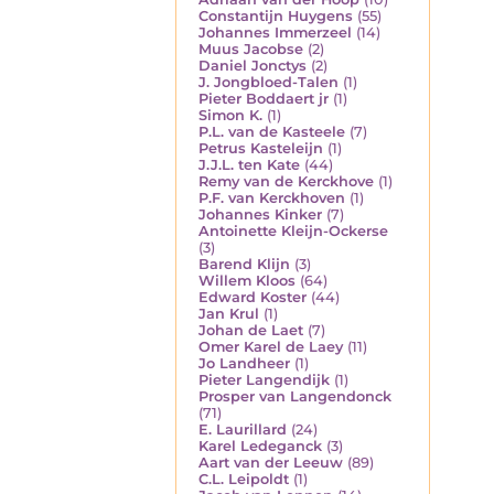
Constantijn Huygens
(55)
Johannes Immerzeel
(14)
Muus Jacobse
(2)
Daniel Jonctys
(2)
J. Jongbloed-Talen
(1)
Pieter Boddaert jr
(1)
Simon K.
(1)
P.L. van de Kasteele
(7)
Petrus Kasteleijn
(1)
J.J.L. ten Kate
(44)
Remy van de Kerckhove
(1)
P.F. van Kerckhoven
(1)
Johannes Kinker
(7)
Antoinette Kleijn-Ockerse
(3)
Barend Klijn
(3)
Willem Kloos
(64)
Edward Koster
(44)
Jan Krul
(1)
Johan de Laet
(7)
Omer Karel de Laey
(11)
Jo Landheer
(1)
Pieter Langendijk
(1)
Prosper van Langendonck
(71)
E. Laurillard
(24)
Karel Ledeganck
(3)
Aart van der Leeuw
(89)
C.L. Leipoldt
(1)