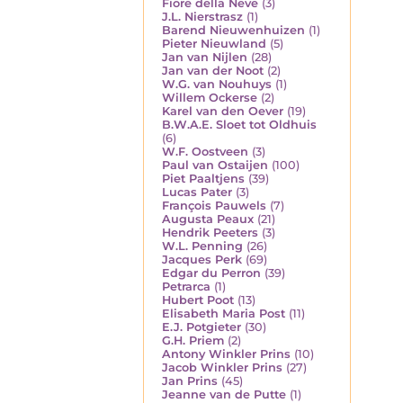
Fiore della Neve
(3)
J.L. Nierstrasz
(1)
Barend Nieuwenhuizen
(1)
Pieter Nieuwland
(5)
Jan van Nijlen
(28)
Jan van der Noot
(2)
W.G. van Nouhuys
(1)
Willem Ockerse
(2)
Karel van den Oever
(19)
B.W.A.E. Sloet tot Oldhuis
(6)
W.F. Oostveen
(3)
Paul van Ostaijen
(100)
Piet Paaltjens
(39)
Lucas Pater
(3)
François Pauwels
(7)
Augusta Peaux
(21)
Hendrik Peeters
(3)
W.L. Penning
(26)
Jacques Perk
(69)
Edgar du Perron
(39)
Petrarca
(1)
Hubert Poot
(13)
Elisabeth Maria Post
(11)
E.J. Potgieter
(30)
G.H. Priem
(2)
Antony Winkler Prins
(10)
Jacob Winkler Prins
(27)
Jan Prins
(45)
Jeanne van de Putte
(1)