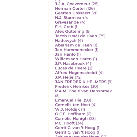
J.J.A. Goeverneur
(28)
Herman Gorter
(126)
Geerten Gossaert
(21)
N.J. Storm van 's
Gravesande
(4)
F.H. Greb
(1)
Alex Gutteling
(8)
Jacob Israël de Haan
(75)
Hadewych
(4)
Abraham de Haen
(1)
Jan Hammenecker
(1)
Jan Hanlo
(1)
Willem van Haren
(1)
J.P. Hasebroek
(4)
Lucas de Heere
(2)
Alfred Hegenscheidt
(4)
J.P. Heije
(72)
JAN FREDERIK HELMERS
(9)
Frederik Hemkes
(30)
P.A.M. Boele van Hensbroek
(5)
Emanuel Hiel
(50)
Cornelis ten Hoet
(4)
W.J. Hofdijk
(1)
O.C.F. Hoffham
(6)
Cornelis Honigh
(23)
P.C. Hooft
(34)
Gerrit C. van 't Hoog
(1)
Gerrit C. van 't Hoog
(1)
Adriaan van der Hoop
(10)