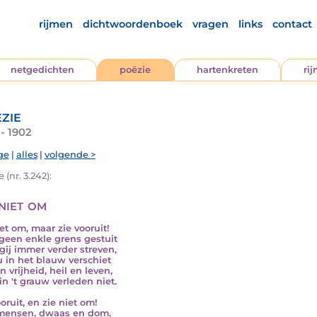
rijmen
dichtwoordenboek
vragen
links
contact
netgedichten
poëzie
hartenkreten
ri
zie
- 1902
ge
|
alles
|
volgende >
 (nr. 3.242):
niet om
iet om, maar zie vooruit!
geen enkle grens gestuit
gij immer verder streven,
u in het blauw verschiet
 vrijheid, heil en leven,
in 't grauw verleden niet.
oruit, en zie niet om!
mensen, dwaas en dom,