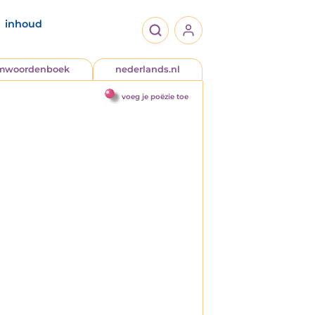
inhoud
jmwoordenboek
nederlands.nl
voeg je poëzie toe