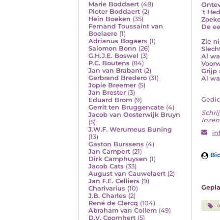
Marie Boddaert
(48)
Ontev
Pieter Boddaert
(2)
't He
Hein Boeken
(35)
Zoeke
Fernand Toussaint van
De ee
Boelaere
(1)
Adrianus Bogaers
(1)
Zie n
Salomon Bonn
(26)
Slech
G.H.J.E. Boswel
(3)
Al wa
P.C. Boutens
(84)
Voorw
Jan van Brabant
(2)
Grijp
Gerbrand Bredero
(31)
Al wat
Jopie Breemer
(5)
Jan Brester
(3)
Gedic
Eduard Brom
(9)
Gerrit ten Bruggencate
(4)
Schrij
Jacob van Oosterwijk Bruyn
Inzen
(5)
J.W.F. Werumeus Buning
in
(13)
Gaston Burssens
(4)
Jan Campert
(21)
Bio
Dirk Camphuysen
(1)
Jacob Cats
(33)
August van Cauwelaert
(2)
Jan F.E. Celliers
(9)
Gepla
Charivarius
(10)
J.B. Charles
(2)
René de Clercq
(104)
Abraham van Collem
(49)
D.V. Coornhert
(5)