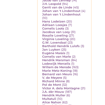
Jacob van Lennep
(14)
J.H. Leopold
(94)
Gerrit van de Linde
(45)
Johan van 't Lindenhout
(4)
Johan van 't Lindenhout
(10)
Hans Lodeizen
(20)
Adriaan Loosjes
(7)
Cornelis Loots
(3)
Jacobus van Looy
(31)
Rosalie Loveling
(27)
Virginie Loveling
(20)
G.W. Lovendaal
(23)
Barthold Hendrik Lulofs
(3)
Jan Luyken
(25)
Eugène Marais
(1)
Cornelis van Marle
(2)
Hendrik Marsman
(84)
Lodewijk Mercelis
(1)
Willem de Merode
(163)
Marie Metz-Koning
(18)
Bernard van Meurs
(16)
V. de Meyere
(5)
Richard Minne
(8)
Pol de Mont
(32)
Victor A. dela Montagne
(21)
J.A. dèr Mouw
(187)
Hendrik Muller
(6)
Multatuli
(10)
Alice Nahon
(62)