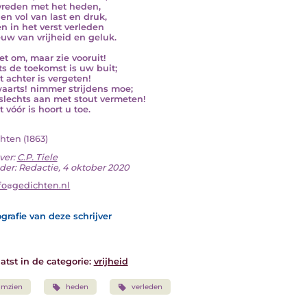
reden met het heden,
den vol van last en druk,
n in het verst verleden
uw van vrijheid en geluk.
iet om, maar zie vooruit!
ts de toekomst is uw buit;
t achter is vergeten!
aarts! nimmer strijdens moe;
 slechts aan met stout vermeten!
 vóór is hoort u toe.
hten (1863)
ver:
C.P. Tiele
der: Redactie, 4 oktober 2020
fo
gedichten.nl
grafie van deze schrijver
atst in de categorie:
vrijheid
omzien
heden
verleden