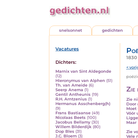
snelsonnet
gedichten
Vacatures
Poë
1830 
Dichters:
< vori
Marnix van Sint Aldegonde
(12)
poëzie
Hieronymus van Alphen
(51)
Th. van Ameide
(6)
Zie 
Seerp Anema
(1)
Gentil Antheunis
(19)
R.H. Arntzenius
(1)
Zie n
Hermanus Asschenberg(h)
Door 
(9)
Moet 
Frans Bastiaanse
(49)
Vóór 
Nicolaas Beets
(100)
Liggen
Jacobus Bellamy
(30)
Maar 
Willem Bilderdijk
(80)
Dop Bles
(31)
Zie vo
J.C. Bloem
(3)
Vele 