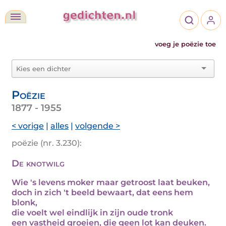
voeg je poëzie toe
Poëzie
1877 - 1955
< vorige
|
alles
|
volgende >
poëzie (nr. 3.230):
De knotwilg
Wie 's levens moker maar getroost laat beuken,
doch in zich 't beeld bewaart, dat eens hem
blonk,
die voelt wel eindlijk in zijn oude tronk
een vastheid groeien, die geen lot kan deuken.