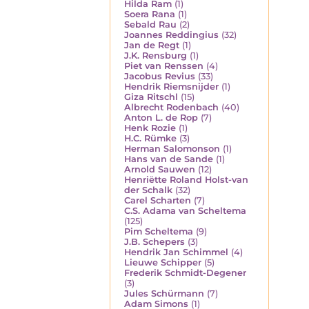
Hilda Ram
(1)
Soera Rana
(1)
Sebald Rau
(2)
Joannes Reddingius
(32)
Jan de Regt
(1)
J.K. Rensburg
(1)
Piet van Renssen
(4)
Jacobus Revius
(33)
Hendrik Riemsnijder
(1)
Giza Ritschl
(15)
Albrecht Rodenbach
(40)
Anton L. de Rop
(7)
Henk Rozie
(1)
H.C. Rümke
(3)
Herman Salomonson
(1)
Hans van de Sande
(1)
Arnold Sauwen
(12)
Henriëtte Roland Holst-van
der Schalk
(32)
Carel Scharten
(7)
C.S. Adama van Scheltema
(125)
Pim Scheltema
(9)
J.B. Schepers
(3)
Hendrik Jan Schimmel
(4)
Lieuwe Schipper
(5)
Frederik Schmidt-Degener
(3)
Jules Schürmann
(7)
Adam Simons
(1)