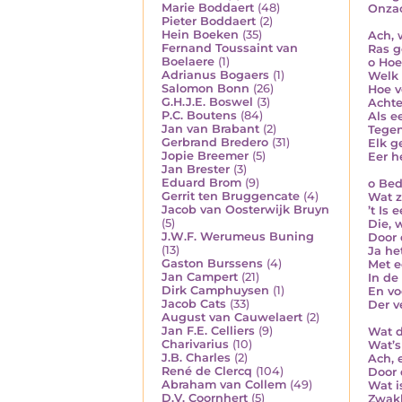
Marie Boddaert
(48)
Onzac
Pieter Boddaert
(2)
Hein Boeken
(35)
Ach, 
Fernand Toussaint van
Ras g
Boelaere
(1)
o Hoe
Adrianus Bogaers
(1)
Welk 
Salomon Bonn
(26)
Hoe v
G.H.J.E. Boswel
(3)
Achte
P.C. Boutens
(84)
Als e
Jan van Brabant
(2)
Tegen
Gerbrand Bredero
(31)
Elk g
Jopie Breemer
(5)
Eer h
Jan Brester
(3)
Eduard Brom
(9)
o Bed
Gerrit ten Bruggencate
(4)
Wat z
Jacob van Oosterwijk Bruyn
’t Is
(5)
Die, 
J.W.F. Werumeus Buning
Door 
(13)
Ja het
Gaston Burssens
(4)
Met e
Jan Campert
(21)
In de
Dirk Camphuysen
(1)
En vo
Jacob Cats
(33)
Der v
August van Cauwelaert
(2)
Jan F.E. Celliers
(9)
Wat d
Charivarius
(10)
Wat’s
J.B. Charles
(2)
Ach, 
René de Clercq
(104)
Door 
Abraham van Collem
(49)
Wat i
D.V. Coornhert
(5)
Zwakh