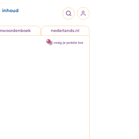
inhoud
jmwoordenboek
nederlands.nl
voeg je poëzie toe