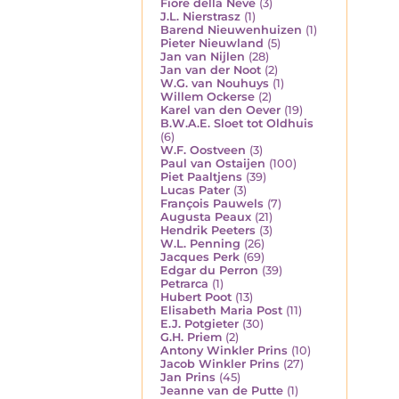
Fiore della Neve
(3)
J.L. Nierstrasz
(1)
Barend Nieuwenhuizen
(1)
Pieter Nieuwland
(5)
Jan van Nijlen
(28)
Jan van der Noot
(2)
W.G. van Nouhuys
(1)
Willem Ockerse
(2)
Karel van den Oever
(19)
B.W.A.E. Sloet tot Oldhuis
(6)
W.F. Oostveen
(3)
Paul van Ostaijen
(100)
Piet Paaltjens
(39)
Lucas Pater
(3)
François Pauwels
(7)
Augusta Peaux
(21)
Hendrik Peeters
(3)
W.L. Penning
(26)
Jacques Perk
(69)
Edgar du Perron
(39)
Petrarca
(1)
Hubert Poot
(13)
Elisabeth Maria Post
(11)
E.J. Potgieter
(30)
G.H. Priem
(2)
Antony Winkler Prins
(10)
Jacob Winkler Prins
(27)
Jan Prins
(45)
Jeanne van de Putte
(1)