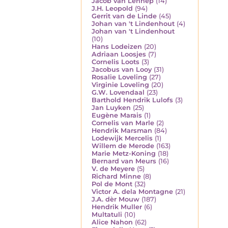
Jacob van Lennep
(14)
J.H. Leopold
(94)
Gerrit van de Linde
(45)
Johan van 't Lindenhout
(4)
Johan van 't Lindenhout
(10)
Hans Lodeizen
(20)
Adriaan Loosjes
(7)
Cornelis Loots
(3)
Jacobus van Looy
(31)
Rosalie Loveling
(27)
Virginie Loveling
(20)
G.W. Lovendaal
(23)
Barthold Hendrik Lulofs
(3)
Jan Luyken
(25)
Eugène Marais
(1)
Cornelis van Marle
(2)
Hendrik Marsman
(84)
Lodewijk Mercelis
(1)
Willem de Merode
(163)
Marie Metz-Koning
(18)
Bernard van Meurs
(16)
V. de Meyere
(5)
Richard Minne
(8)
Pol de Mont
(32)
Victor A. dela Montagne
(21)
J.A. dèr Mouw
(187)
Hendrik Muller
(6)
Multatuli
(10)
Alice Nahon
(62)