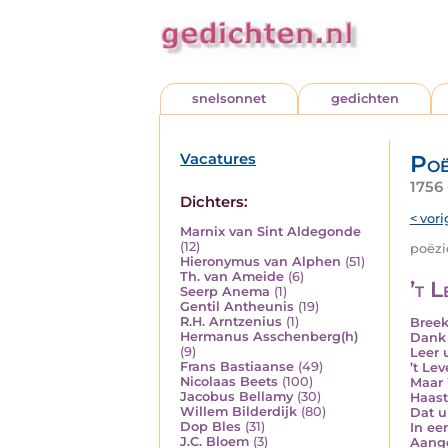
snelsonnet
gedichten
Vacatures
Poë
1756 
Dichters:
< vori
Marnix van Sint Aldegonde
(12)
poëzie
Hieronymus van Alphen
(51)
Th. van Ameide
(6)
’t L
Seerp Anema
(1)
Gentil Antheunis
(19)
R.H. Arntzenius
(1)
Breek
Hermanus Asschenberg(h)
Dank 
(9)
Leer 
Frans Bastiaanse
(49)
’t Le
Nicolaas Beets
(100)
Maar ’
Jacobus Bellamy
(30)
Haast
Willem Bilderdijk
(80)
Dat u
Dop Bles
(31)
In ee
J.C. Bloem
(3)
Aange