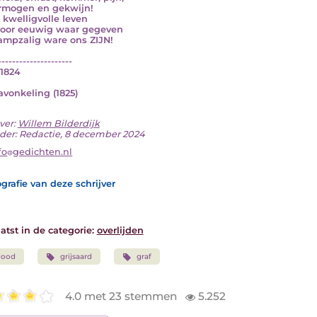
rmogen en gekwijn!
t kwelligvolle leven
oor eeuwig waar gegeven
ampzalig ware ons ZIJN!
---------------------
1824
Navonkeling (1825)
ver:
Willem Bilderdijk
der: Redactie, 8 december 2024
fo
gedichten.nl
grafie van deze schrijver
atst in de categorie:
overlijden
dood
grijsaard
graf
4.0 met 23 stemmen
5.252