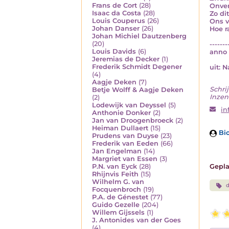
Frans de Cort
(28)
Onve
Isaac da Costa
(28)
Zo di
Louis Couperus
(26)
Ons v
Johan Danser
(26)
Hoe r
Johan Michiel Dautzenberg
(20)
-------
Louis Davids
(6)
anno 
Jeremias de Decker
(1)
Frederik Schmidt Degener
uit: 
(4)
Aagje Deken
(7)
Schrij
Betje Wolff & Aagje Deken
Inzen
(2)
Lodewijk van Deyssel
(5)
in
Anthonie Donker
(2)
Jan van Droogenbroeck
(2)
Heiman Dullaert
(15)
Bio
Prudens van Duyse
(23)
Frederik van Eeden
(66)
Jan Engelman
(14)
Margriet van Essen
(3)
P.N. van Eyck
(28)
Gepla
Rhijnvis Feith
(15)
Wilhelm G. van
Focquenbroch
(19)
P.A. de Génestet
(77)
Guido Gezelle
(204)
Willem Gijssels
(1)
J. Antonides van der Goes
(4)