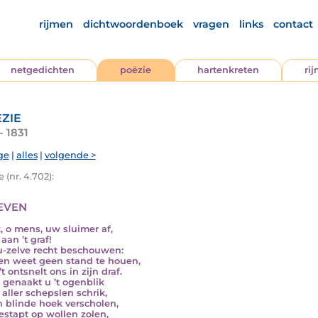
rijmen
dichtwoordenboek
vragen
links
contact
netgedichten
poëzie
hartenkreten
ri
zie
- 1831
ge
|
alles
|
volgende >
 (nr. 4.702):
even
, o mens, uw sluimer af,
aan ’t graf!
u-zelve recht beschouwen:
ven weet geen stand te houen,
t ontsnelt ons in zijn draf.
 genaakt u ’t ogenblik
 aller schepslen schrik,
n blinde hoek verscholen,
stapt op wollen zolen,