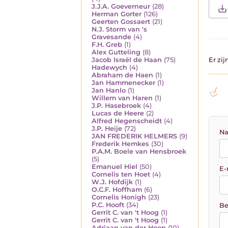
J.J.A. Goeverneur
(28)
Herman Gorter
(126)
Geerten Gossaert
(21)
N.J. Storm van 's
Gravesande
(4)
F.H. Greb
(1)
Alex Gutteling
(8)
Jacob Israël de Haan
(75)
Er zi
Hadewych
(4)
Abraham de Haen
(1)
Jan Hammenecker
(1)
Jan Hanlo
(1)
Willem van Haren
(1)
J.P. Hasebroek
(4)
Lucas de Heere
(2)
Alfred Hegenscheidt
(4)
J.P. Heije
(72)
Na
JAN FREDERIK HELMERS
(9)
Frederik Hemkes
(30)
P.A.M. Boele van Hensbroek
(5)
Emanuel Hiel
(50)
E-
Cornelis ten Hoet
(4)
W.J. Hofdijk
(1)
O.C.F. Hoffham
(6)
Cornelis Honigh
(23)
P.C. Hooft
(34)
Be
Gerrit C. van 't Hoog
(1)
Gerrit C. van 't Hoog
(1)
Adriaan van der Hoop
(10)