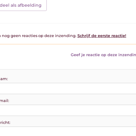
deel als afbeelding
jn nog geen reacties op deze inzending.
Schrijf de eerste reactie!
Geef je reactie op deze inzendin
am:
mail:
richt: