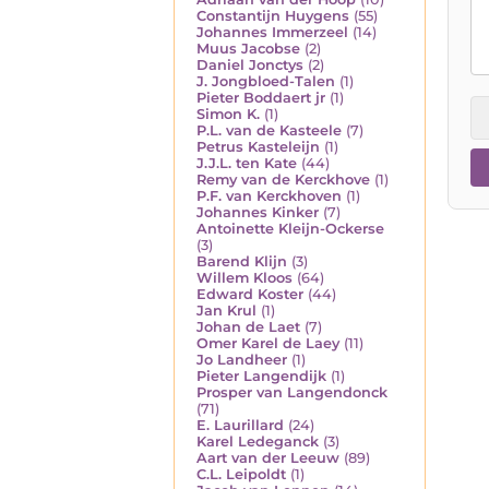
Constantijn Huygens
(55)
Johannes Immerzeel
(14)
Muus Jacobse
(2)
Daniel Jonctys
(2)
J. Jongbloed-Talen
(1)
Pieter Boddaert jr
(1)
Simon K.
(1)
P.L. van de Kasteele
(7)
Petrus Kasteleijn
(1)
J.J.L. ten Kate
(44)
Remy van de Kerckhove
(1)
P.F. van Kerckhoven
(1)
Johannes Kinker
(7)
Antoinette Kleijn-Ockerse
(3)
Barend Klijn
(3)
Willem Kloos
(64)
Edward Koster
(44)
Jan Krul
(1)
Johan de Laet
(7)
Omer Karel de Laey
(11)
Jo Landheer
(1)
Pieter Langendijk
(1)
Prosper van Langendonck
(71)
E. Laurillard
(24)
Karel Ledeganck
(3)
Aart van der Leeuw
(89)
C.L. Leipoldt
(1)