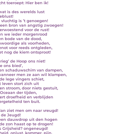
ht toeroept: Hier ben ik!
wat is des werelds lust
eblust!
 vluchtig is ’t genoegen!
een bron van angstig zwoegen!
erwoestend voor de rust!
n we ieder morgenrood
en bode van de dood,
woordige als voorheden,
enot voor reeds ontgleden,
et nog de kiem ontsproot!
rieg’ de Hoop ons niet!
e ons bied’,
 een schaduwschim van dampen,
wanneer men ze aan wil klampen,
de lege vingers schiet,
 leven stort zich uit
en stroom, door niets gestuit,
 Oceaan der tijden,
ert droefheid en verblijden
ergetelheid ten buit.
an ziet men om naar vreugd!
 de Jeugd!
een dauwdrop uit den hogen
de zon haast op te drogen!
s Grijsheid? ongeneugd!
eid, onlust, kommer, pijn,