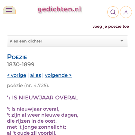
voeg je poëzie toe
Poëzie
1830-1899
< vorige
|
alles
|
volgende >
poëzie (nr. 4.725):
't IS NIEUWJAAR OVERAL
't Is nieuwjaar overal,
't zijn al weer nieuwe dagen,
die rijzen in de oost,
met 't jonge zonnelicht;
al 't oude zij voorbij,