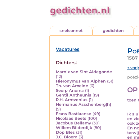
snelsonnet
gedichten
Vacatures
Poë
1587 
Dichters:
< vori
Marnix van Sint Aldegonde
(12)
poëzie
Hieronymus van Alphen
(51)
Th. van Ameide
(6)
OP
Seerp Anema
(1)
Gentil Antheunis
(19)
R.H. Arntzenius
(1)
toen 
Hermanus Asschenberg(h)
(9)
Frans Bastiaanse
(49)
Ik sl
Nicolaas Beets
(100)
en zi
Jacobus Bellamy
(30)
ook z
Willem Bilderdijk
(80)
En no
Dop Bles
(31)
terwij
J.C. Bloem
(3)
en me