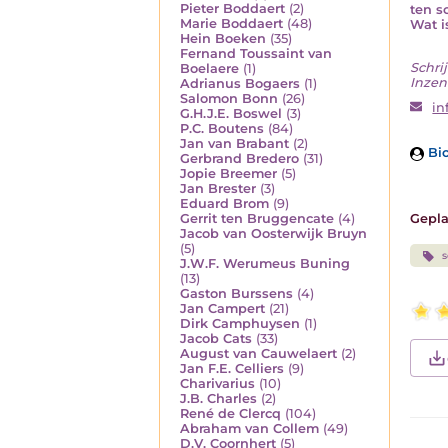
Pieter Boddaert
(2)
ten s
Marie Boddaert
(48)
Wat i
Hein Boeken
(35)
Fernand Toussaint van
Schrij
Boelaere
(1)
Inzen
Adrianus Bogaers
(1)
Salomon Bonn
(26)
in
G.H.J.E. Boswel
(3)
P.C. Boutens
(84)
Jan van Brabant
(2)
Bio
Gerbrand Bredero
(31)
Jopie Breemer
(5)
Jan Brester
(3)
Eduard Brom
(9)
Gerrit ten Bruggencate
(4)
Gepla
Jacob van Oosterwijk Bruyn
(5)
s
J.W.F. Werumeus Buning
(13)
Gaston Burssens
(4)
Jan Campert
(21)
Dirk Camphuysen
(1)
Jacob Cats
(33)
August van Cauwelaert
(2)
Jan F.E. Celliers
(9)
Charivarius
(10)
J.B. Charles
(2)
René de Clercq
(104)
Abraham van Collem
(49)
D.V. Coornhert
(5)