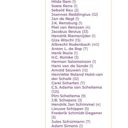
Hilda Ram
(1)
Soera Rana
(1)
Sebald Rau
(2)
Joannes Reddingius
(32)
Jan de Regt
(1)
J.K. Rensburg
(1)
Piet van Renssen
(4)
Jacobus Revius
(33)
Hendrik Riemsnijder
(1)
Giza Ritschl
(15)
Albrecht Rodenbach
(40)
Anton L. de Rop
(7)
Henk Rozie
(1)
H.C. Rümke
(3)
Herman Salomonson
(1)
Hans van de Sande
(1)
Arnold Sauwen
(12)
Henriëtte Roland Holst-van
der Schalk
(32)
Carel Scharten
(7)
C.S. Adama van Scheltema
(125)
Pim Scheltema
(9)
J.B. Schepers
(3)
Hendrik Jan Schimmel
(4)
Lieuwe Schipper
(5)
Frederik Schmidt-Degener
(3)
Jules Schürmann
(7)
Adam Simons
(1)