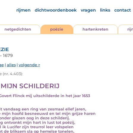
rijmen
dichtwoordenboek
vragen
links
contact
netgedichten
poëzie
hartenkreten
ri
zie
- 1679
ge
|
alles
|
volgende >
 (nr. 4.403):
 MIJN SCHILDERIJ
Govert Flinck mij uitschilderde in het jaar 1653
uit vandaag een ring van zesmaal ellef jaren,
e mijn hoofd besneeuwd en tel mijn grijze haren
onder glazen oog in deze schilderij.
g ontvonkt mijn hart in lust tot poëzij,
l ik Lucifer zijn treurrol leer volspelen
t de bliksem sla op hemelse tonelen,