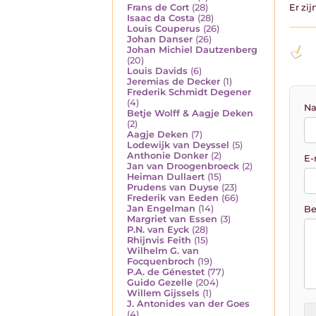
Frans de Cort
(28)
Er zi
Isaac da Costa
(28)
Louis Couperus
(26)
Johan Danser
(26)
Johan Michiel Dautzenberg
(20)
Louis Davids
(6)
Jeremias de Decker
(1)
Frederik Schmidt Degener
(4)
Na
Betje Wolff & Aagje Deken
(2)
Aagje Deken
(7)
Lodewijk van Deyssel
(5)
Anthonie Donker
(2)
E-
Jan van Droogenbroeck
(2)
Heiman Dullaert
(15)
Prudens van Duyse
(23)
Frederik van Eeden
(66)
Jan Engelman
(14)
Be
Margriet van Essen
(3)
P.N. van Eyck
(28)
Rhijnvis Feith
(15)
Wilhelm G. van
Focquenbroch
(19)
P.A. de Génestet
(77)
Guido Gezelle
(204)
Willem Gijssels
(1)
J. Antonides van der Goes
(4)