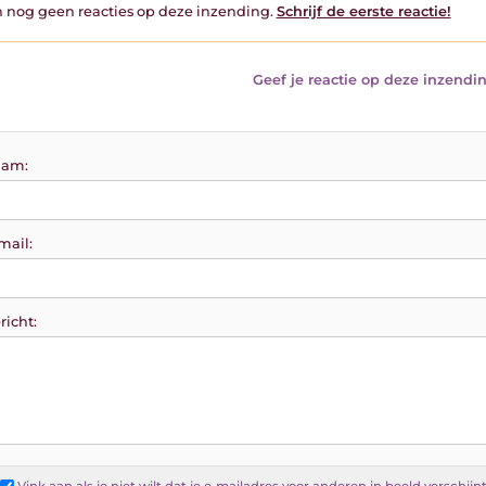
jn nog geen reacties op deze inzending.
Schrijf de eerste reactie!
Geef je reactie op deze inzendin
am:
mail:
richt:
Vink aan als je
niet
wilt dat je e-mailadres voor anderen in beeld verschijn