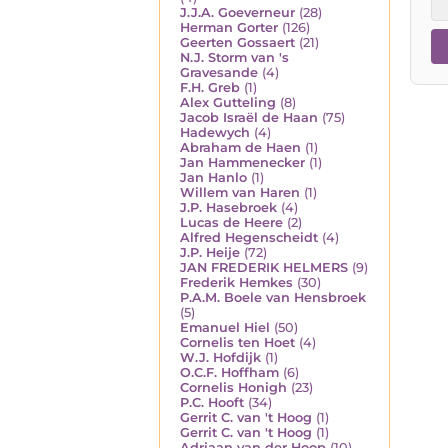
J.J.A. Goeverneur
(28)
Herman Gorter
(126)
Geerten Gossaert
(21)
N.J. Storm van 's
Gravesande
(4)
F.H. Greb
(1)
Alex Gutteling
(8)
Jacob Israël de Haan
(75)
Hadewych
(4)
Abraham de Haen
(1)
Jan Hammenecker
(1)
Jan Hanlo
(1)
Willem van Haren
(1)
J.P. Hasebroek
(4)
Lucas de Heere
(2)
Alfred Hegenscheidt
(4)
J.P. Heije
(72)
JAN FREDERIK HELMERS
(9)
Frederik Hemkes
(30)
P.A.M. Boele van Hensbroek
(5)
Emanuel Hiel
(50)
Cornelis ten Hoet
(4)
W.J. Hofdijk
(1)
O.C.F. Hoffham
(6)
Cornelis Honigh
(23)
P.C. Hooft
(34)
Gerrit C. van 't Hoog
(1)
Gerrit C. van 't Hoog
(1)
Adriaan van der Hoop
(10)