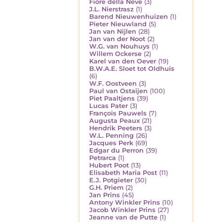
Fiore della Neve
(3)
J.L. Nierstrasz
(1)
Barend Nieuwenhuizen
(1)
Pieter Nieuwland
(5)
Jan van Nijlen
(28)
Jan van der Noot
(2)
W.G. van Nouhuys
(1)
Willem Ockerse
(2)
Karel van den Oever
(19)
B.W.A.E. Sloet tot Oldhuis
(6)
W.F. Oostveen
(3)
Paul van Ostaijen
(100)
Piet Paaltjens
(39)
Lucas Pater
(3)
François Pauwels
(7)
Augusta Peaux
(21)
Hendrik Peeters
(3)
W.L. Penning
(26)
Jacques Perk
(69)
Edgar du Perron
(39)
Petrarca
(1)
Hubert Poot
(13)
Elisabeth Maria Post
(11)
E.J. Potgieter
(30)
G.H. Priem
(2)
Jan Prins
(45)
Antony Winkler Prins
(10)
Jacob Winkler Prins
(27)
Jeanne van de Putte
(1)