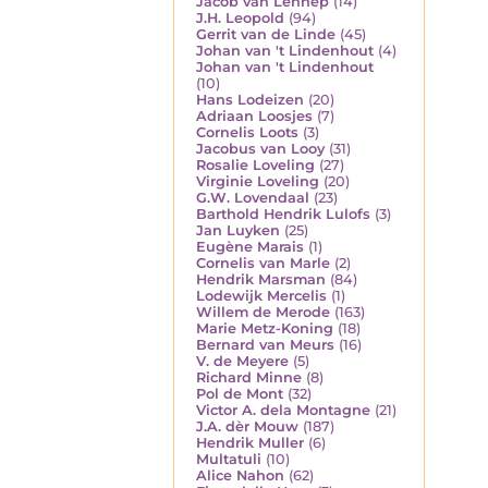
Jacob van Lennep
(14)
J.H. Leopold
(94)
Gerrit van de Linde
(45)
Johan van 't Lindenhout
(4)
Johan van 't Lindenhout
(10)
Hans Lodeizen
(20)
Adriaan Loosjes
(7)
Cornelis Loots
(3)
Jacobus van Looy
(31)
Rosalie Loveling
(27)
Virginie Loveling
(20)
G.W. Lovendaal
(23)
Barthold Hendrik Lulofs
(3)
Jan Luyken
(25)
Eugène Marais
(1)
Cornelis van Marle
(2)
Hendrik Marsman
(84)
Lodewijk Mercelis
(1)
Willem de Merode
(163)
Marie Metz-Koning
(18)
Bernard van Meurs
(16)
V. de Meyere
(5)
Richard Minne
(8)
Pol de Mont
(32)
Victor A. dela Montagne
(21)
J.A. dèr Mouw
(187)
Hendrik Muller
(6)
Multatuli
(10)
Alice Nahon
(62)