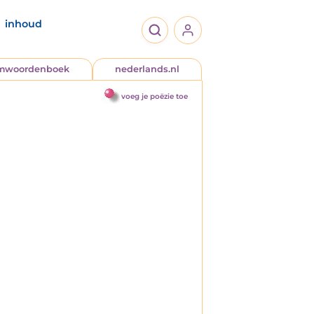
inhoud
jmwoordenboek
nederlands.nl
voeg je poëzie toe