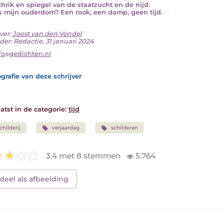
chrik en spiegel van de staatzucht en de nijd.
s mijn ouderdom? Een rook, een damp, geen tijd.
ver:
Joost van den Vondel
der: Redactie, 31 januari 2024
fo
gedichten.nl
grafie van deze schrijver
atst in de categorie:
tijd
childerij
verjaardag
schilderen
3.4 met 8 stemmen
5.764
deel als afbeelding