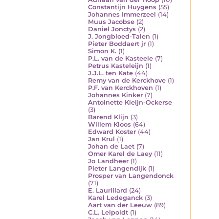
Constantijn Huygens
(55)
Johannes Immerzeel
(14)
Muus Jacobse
(2)
Daniel Jonctys
(2)
J. Jongbloed-Talen
(1)
Pieter Boddaert jr
(1)
Simon K.
(1)
P.L. van de Kasteele
(7)
Petrus Kasteleijn
(1)
J.J.L. ten Kate
(44)
Remy van de Kerckhove
(1)
P.F. van Kerckhoven
(1)
Johannes Kinker
(7)
Antoinette Kleijn-Ockerse
(3)
Barend Klijn
(3)
Willem Kloos
(64)
Edward Koster
(44)
Jan Krul
(1)
Johan de Laet
(7)
Omer Karel de Laey
(11)
Jo Landheer
(1)
Pieter Langendijk
(1)
Prosper van Langendonck
(71)
E. Laurillard
(24)
Karel Ledeganck
(3)
Aart van der Leeuw
(89)
C.L. Leipoldt
(1)