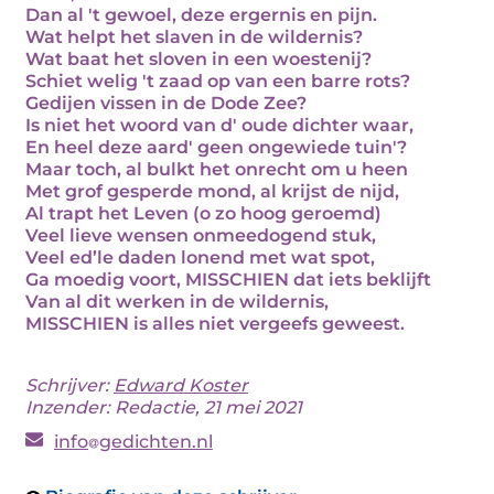
Dan al 't gewoel, deze ergernis en pijn.
Wat helpt het slaven in de wildernis?
Wat baat het sloven in een woestenij?
Schiet welig 't zaad op van een barre rots?
Gedijen vissen in de Dode Zee?
Is niet het woord van d' oude dichter waar,
En heel deze aard' geen ongewiede tuin'?
Maar toch, al bulkt het onrecht om u heen
Met grof gesperde mond, al krijst de nijd,
Al trapt het Leven (o zo hoog geroemd)
Veel lieve wensen onmeedogend stuk,
Veel ed’le daden lonend met wat spot,
Ga moedig voort, MISSCHIEN dat iets beklijft
Van al dit werken in de wildernis,
MISSCHIEN is alles niet vergeefs geweest.
Schrijver:
Edward Koster
Inzender: Redactie, 21 mei 2021
info
gedichten.nl