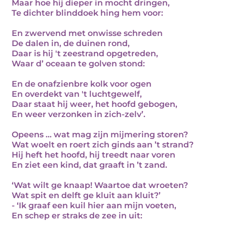
Maar hoe hij dieper in mocht dringen,
Te dichter blinddoek hing hem voor:
En zwervend met onwisse schreden
De dalen in, de duinen rond,
Daar is hij 't zeestrand opgetreden,
Waar d’ oceaan te golven stond:
En de onafzienbre kolk voor ogen
En overdekt van 't luchtgewelf,
Daar staat hij weer, het hoofd gebogen,
En weer verzonken in zich-zelv’.
Opeens … wat mag zijn mijmering storen?
Wat woelt en roert zich ginds aan ’t strand?
Hij heft het hoofd, hij treedt naar voren
En ziet een kind, dat graaft in ’t zand.
‘Wat wilt ge knaap! Waartoe dat wroeten?
Wat spit en delft ge kluit aan kluit?’
- ‘Ik graaf een kuil hier aan mijn voeten,
En schep er straks de zee in uit: