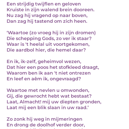
Een strijdig twijflen en geloven
Kruiste in zijn walend brein dooreen.
Nu zag hij vragend op naar boven,
Dan zag hij tastend om zich heen.
‘Waartoe (zo vroeg hij in zijn dromen)
Die schepping Gods, zo ver ik staar?
Waar is 't heelal uit voortgekomen,
Die aardbol hier, die hemel daar?
En ik, ik-zelf, geheimvol wezen,
Dat hier een poos het stofkleed draagt,
Waarom ben ik aan 't niet ontrezen
En leef en aêm ik, ongevraagd?
Waartoe met nevlen u omwonden,
Gij, die gewrocht hebt wat bestaat?
Laat, Almacht! mij uw diepten gronden,
Laat mij een blik slaan in uw raad.’
Zo zonk hij weg in mijmeringen
En drong de doolhof verder door,