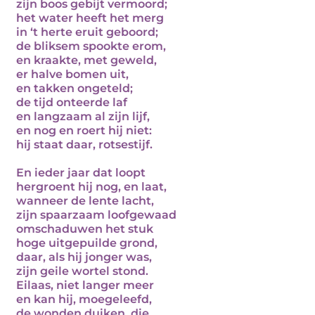
zijn boos gebijt vermoord;
het water heeft het merg
in ‘t herte eruit geboord;
de bliksem spookte erom,
en kraakte, met geweld,
er halve bomen uit,
en takken ongeteld;
de tijd onteerde laf
en langzaam al zijn lijf,
en nog en roert hij niet:
hij staat daar, rotsestijf.
En ieder jaar dat loopt
hergroent hij nog, en laat,
wanneer de lente lacht,
zijn spaarzaam loofgewaad
omschaduwen het stuk
hoge uitgepuilde grond,
daar, als hij jonger was,
zijn geile wortel stond.
Eilaas, niet langer meer
en kan hij, moegeleefd,
de wonden duiken, die