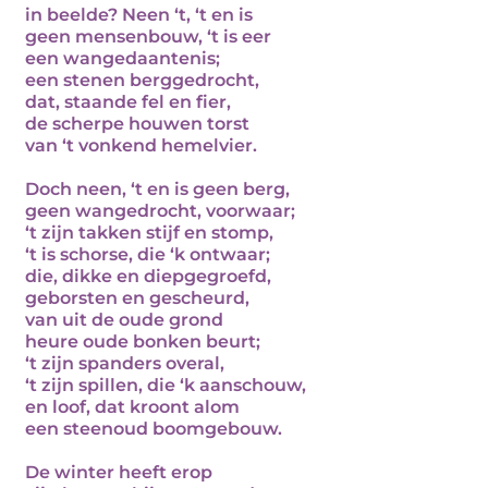
in beelde? Neen ‘t, ‘t en is
geen mensenbouw, ‘t is eer
een wangedaantenis;
een stenen berggedrocht,
dat, staande fel en fier,
de scherpe houwen torst
van ‘t vonkend hemelvier.
Doch neen, ‘t en is geen berg,
geen wangedrocht, voorwaar;
‘t zijn takken stijf en stomp,
‘t is schorse, die ‘k ontwaar;
die, dikke en diepgegroefd,
geborsten en gescheurd,
van uit de oude grond
heure oude bonken beurt;
‘t zijn spanders overal,
‘t zijn spillen, die ‘k aanschouw,
en loof, dat kroont alom
een steenoud boomgebouw.
De winter heeft erop