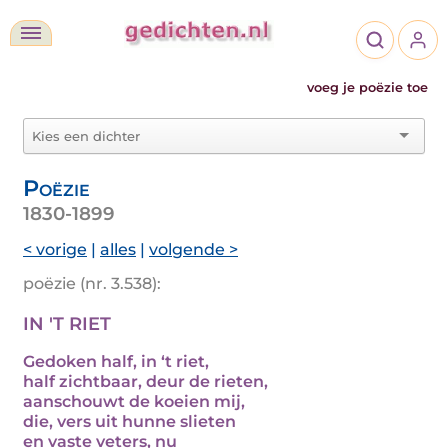
voeg je poëzie toe
Poëzie
1830-1899
< vorige
|
alles
|
volgende >
poëzie (nr. 3.538):
IN 'T RIET
Gedoken half, in ‘t riet,
half zichtbaar, deur de rieten,
aanschouwt de koeien mij,
die, vers uit hunne slieten
en vaste veters, nu