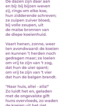
De dazen zijn daar aan
en bij: bij bijzen weven
zij, rings om elke koe,
hun zidderende schreven;
ze zuipen zuiver bloed,
bij volle zeupen, uit
de malse bronnen van
de diepe koeienhuid.
Vaart henen, zonne, weer
ten avondwaard: de koeien
en kunnen ‘t herden noch
gedragen maar; ze loeien
om vrij te zijn van ‘t zog,
dat hun de uier spant;
om vrij te zijn van ‘t vier
dat hun de balgen brandt.
"Naar huis, allei - alla!"
Zo luidt het en, geladen
met de ongevalste gift
huns overvloeds, zo waden
de koeien uit het riet