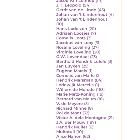
Jacob van Lennep
(14)
J.H. Leopold
(94)
Gerrit van de Linde
(45)
Johan van 't Lindenhout
(4)
Johan van 't Lindenhout
(10)
Hans Lodeizen
(20)
Adriaan Loosjes
(7)
Cornelis Loots
(3)
Jacobus van Looy
(31)
Rosalie Loveling
(27)
Virginie Loveling
(20)
G.W. Lovendaal
(23)
Barthold Hendrik Lulofs
(3)
Jan Luyken
(25)
Eugène Marais
(1)
Cornelis van Marle
(2)
Hendrik Marsman
(84)
Lodewijk Mercelis
(1)
Willem de Merode
(163)
Marie Metz-Koning
(18)
Bernard van Meurs
(16)
V. de Meyere
(5)
Richard Minne
(8)
Pol de Mont
(32)
Victor A. dela Montagne
(21)
J.A. dèr Mouw
(187)
Hendrik Muller
(6)
Multatuli
(10)
Alice Nahon
(62)