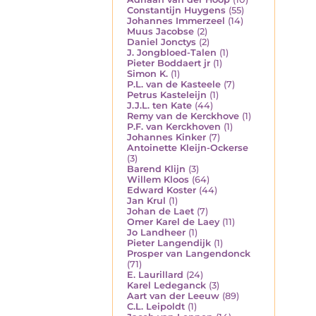
Constantijn Huygens
(55)
Johannes Immerzeel
(14)
Muus Jacobse
(2)
Daniel Jonctys
(2)
J. Jongbloed-Talen
(1)
Pieter Boddaert jr
(1)
Simon K.
(1)
P.L. van de Kasteele
(7)
Petrus Kasteleijn
(1)
J.J.L. ten Kate
(44)
Remy van de Kerckhove
(1)
P.F. van Kerckhoven
(1)
Johannes Kinker
(7)
Antoinette Kleijn-Ockerse
(3)
Barend Klijn
(3)
Willem Kloos
(64)
Edward Koster
(44)
Jan Krul
(1)
Johan de Laet
(7)
Omer Karel de Laey
(11)
Jo Landheer
(1)
Pieter Langendijk
(1)
Prosper van Langendonck
(71)
E. Laurillard
(24)
Karel Ledeganck
(3)
Aart van der Leeuw
(89)
C.L. Leipoldt
(1)