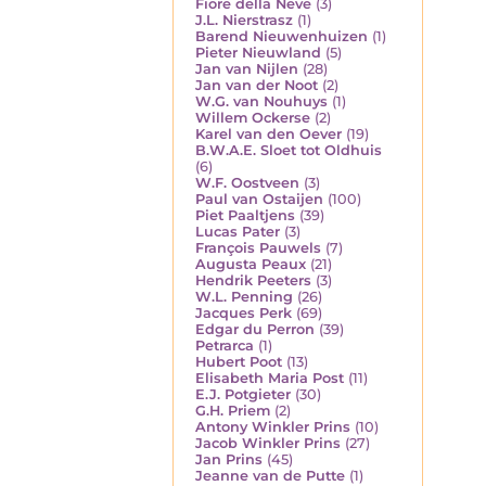
Fiore della Neve
(3)
J.L. Nierstrasz
(1)
Barend Nieuwenhuizen
(1)
Pieter Nieuwland
(5)
Jan van Nijlen
(28)
Jan van der Noot
(2)
W.G. van Nouhuys
(1)
Willem Ockerse
(2)
Karel van den Oever
(19)
B.W.A.E. Sloet tot Oldhuis
(6)
W.F. Oostveen
(3)
Paul van Ostaijen
(100)
Piet Paaltjens
(39)
Lucas Pater
(3)
François Pauwels
(7)
Augusta Peaux
(21)
Hendrik Peeters
(3)
W.L. Penning
(26)
Jacques Perk
(69)
Edgar du Perron
(39)
Petrarca
(1)
Hubert Poot
(13)
Elisabeth Maria Post
(11)
E.J. Potgieter
(30)
G.H. Priem
(2)
Antony Winkler Prins
(10)
Jacob Winkler Prins
(27)
Jan Prins
(45)
Jeanne van de Putte
(1)