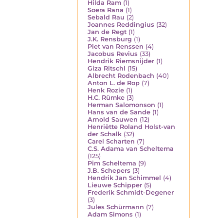
Hilda Ram
(1)
Soera Rana
(1)
Sebald Rau
(2)
Joannes Reddingius
(32)
Jan de Regt
(1)
J.K. Rensburg
(1)
Piet van Renssen
(4)
Jacobus Revius
(33)
Hendrik Riemsnijder
(1)
Giza Ritschl
(15)
Albrecht Rodenbach
(40)
Anton L. de Rop
(7)
Henk Rozie
(1)
H.C. Rümke
(3)
Herman Salomonson
(1)
Hans van de Sande
(1)
Arnold Sauwen
(12)
Henriëtte Roland Holst-van
der Schalk
(32)
Carel Scharten
(7)
C.S. Adama van Scheltema
(125)
Pim Scheltema
(9)
J.B. Schepers
(3)
Hendrik Jan Schimmel
(4)
Lieuwe Schipper
(5)
Frederik Schmidt-Degener
(3)
Jules Schürmann
(7)
Adam Simons
(1)