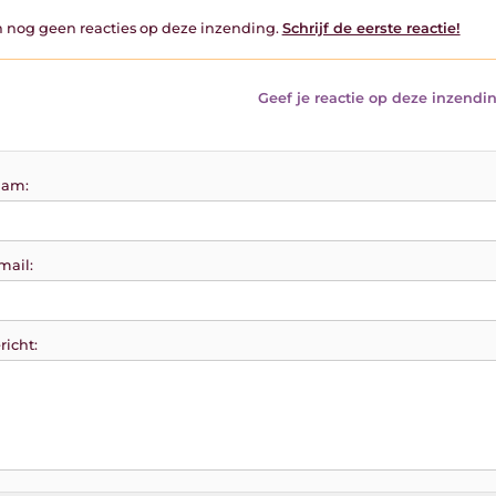
jn nog geen reacties op deze inzending.
Schrijf de eerste reactie!
Geef je reactie op deze inzendin
am:
mail:
richt: