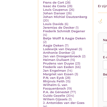
Frans de Cort
(28)
Isaac da Costa
(28)
Er zi
Louis Couperus
(26)
Johan Danser
(26)
Johan Michiel Dautzenberg
(20)
Louis Davids
(6)
Jeremias de Decker
(1)
Frederik Schmidt Degener
(4)
Betje Wolff & Aagje Deken
Na
(2)
Aagje Deken
(7)
Lodewijk van Deyssel
(5)
Anthonie Donker
(2)
Jan van Droogenbroeck
(2)
E-
Heiman Dullaert
(15)
Prudens van Duyse
(23)
Frederik van Eeden
(66)
Jan Engelman
(14)
Margriet van Essen
(3)
Be
P.N. van Eyck
(28)
Rhijnvis Feith
(15)
Wilhelm G. van
Focquenbroch
(19)
P.A. de Génestet
(77)
Guido Gezelle
(204)
Willem Gijssels
(1)
J. Antonides van der Goes
(4)