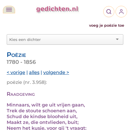
voeg je poëzie toe
Poëzie
1780 - 1856
< vorige
|
alles
|
volgende >
poëzie (nr. 3.958):
Raadgeving
Minnaars, wilt ge uit vrijen gaan,
Trek de stoute schoenen aan,
Schud de kindse blooheid uit,
Maakt ze, die ontvlieden, buit;
Neem het kusje, voor gij 't vraagt: