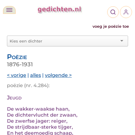
voeg je poëzie toe
Poëzie
1876-1931
< vorige
|
alles
|
volgende >
poëzie (nr. 4.284):
Jeugd
De wakker-waakse haan,
De dichtervlucht der zwaan,
De zwerfse jager: reiger,
De strijdbaar-sterke tijger,
En het deemoedig schaap,