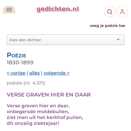
voeg je poëzie toe
Poëzie
1830-1899
< vorige
|
alles
|
volgende >
poëzie (nr. 4.511):
VERSE GRAVEN HIER EN DAAR
Verse graven hier en daar,
onbegersde moldebuilen,
ziet men uit het kerkhof puilen,
dit onzalig ziektejaar!