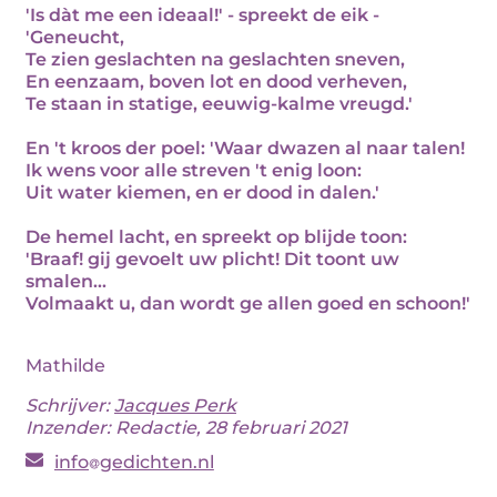
'Is dàt me een ideaal!' - spreekt de eik -
'Geneucht,
Te zien geslachten na geslachten sneven,
En eenzaam, boven lot en dood verheven,
Te staan in statige, eeuwig-kalme vreugd.'
En 't kroos der poel: 'Waar dwazen al naar talen!
Ik wens voor alle streven 't enig loon:
Uit water kiemen, en er dood in dalen.'
De hemel lacht, en spreekt op blijde toon:
'Braaf! gij gevoelt uw plicht! Dit toont uw
smalen...
Volmaakt u, dan wordt ge allen goed en schoon!'
Mathilde
Schrijver:
Jacques Perk
Inzender: Redactie, 28 februari 2021
info
gedichten.nl