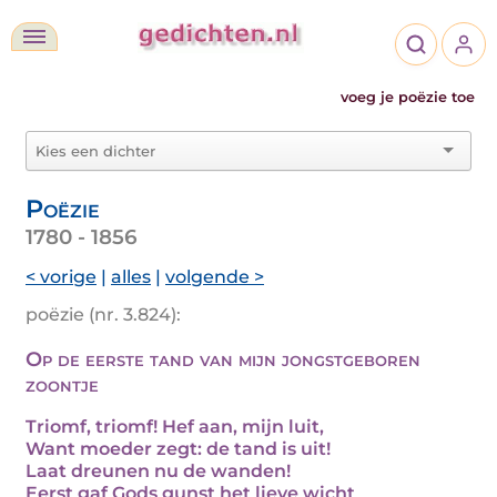
voeg je poëzie toe
Poëzie
1780 - 1856
< vorige
|
alles
|
volgende >
poëzie (nr. 3.824):
Op de eerste tand van mijn jongstgeboren
zoontje
Triomf, triomf! Hef aan, mijn luit,
Want moeder zegt: de tand is uit!
Laat dreunen nu de wanden!
Eerst gaf Gods gunst het lieve wicht