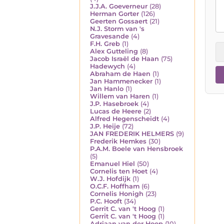
J.J.A. Goeverneur
(28)
Herman Gorter
(126)
Geerten Gossaert
(21)
N.J. Storm van 's
Gravesande
(4)
F.H. Greb
(1)
Alex Gutteling
(8)
Jacob Israël de Haan
(75)
Hadewych
(4)
Abraham de Haen
(1)
Jan Hammenecker
(1)
Jan Hanlo
(1)
Willem van Haren
(1)
J.P. Hasebroek
(4)
Lucas de Heere
(2)
Alfred Hegenscheidt
(4)
J.P. Heije
(72)
JAN FREDERIK HELMERS
(9)
Frederik Hemkes
(30)
P.A.M. Boele van Hensbroek
(5)
Emanuel Hiel
(50)
Cornelis ten Hoet
(4)
W.J. Hofdijk
(1)
O.C.F. Hoffham
(6)
Cornelis Honigh
(23)
P.C. Hooft
(34)
Gerrit C. van 't Hoog
(1)
Gerrit C. van 't Hoog
(1)
Adriaan van der Hoop
(10)