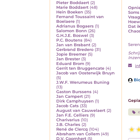
Pieter Boddaert
(2)
Marie Boddaert
(48)
Opnie
Hein Boeken
(35)
Soms 
Fernand Toussaint van
Vraag
Boelaere
(1)
Hoewe
Adrianus Bogaers
(1)
Dat i
Salomon Bonn
(26)
Chaos
G.H.J.E. Boswel
(3)
P.C. Boutens
(84)
Sere
Jan van Brabant
(2)
Gerbrand Bredero
(31)
Schrij
Jopie Breemer
(5)
Inzen
Jan Brester
(3)
Eduard Brom
(9)
in
Gerrit ten Bruggencate
(4)
Jacob van Oosterwijk Bruyn
(5)
Bio
J.W.F. Werumeus Buning
(13)
Gaston Burssens
(4)
Jan Campert
(21)
Gepla
Dirk Camphuysen
(1)
Jacob Cats
(33)
August van Cauwelaert
(2)
Jan F.E. Celliers
(9)
Charivarius
(10)
J.B. Charles
(2)
René de Clercq
(104)
Abraham van Collem
(49)
D.V. Coornhert
(5)