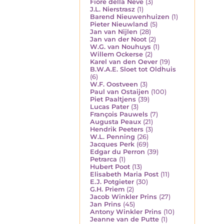
Fiore della Neve
(3)
J.L. Nierstrasz
(1)
Barend Nieuwenhuizen
(1)
Pieter Nieuwland
(5)
Jan van Nijlen
(28)
Jan van der Noot
(2)
W.G. van Nouhuys
(1)
Willem Ockerse
(2)
Karel van den Oever
(19)
B.W.A.E. Sloet tot Oldhuis
(6)
W.F. Oostveen
(3)
Paul van Ostaijen
(100)
Piet Paaltjens
(39)
Lucas Pater
(3)
François Pauwels
(7)
Augusta Peaux
(21)
Hendrik Peeters
(3)
W.L. Penning
(26)
Jacques Perk
(69)
Edgar du Perron
(39)
Petrarca
(1)
Hubert Poot
(13)
Elisabeth Maria Post
(11)
E.J. Potgieter
(30)
G.H. Priem
(2)
Jacob Winkler Prins
(27)
Jan Prins
(45)
Antony Winkler Prins
(10)
Jeanne van de Putte
(1)