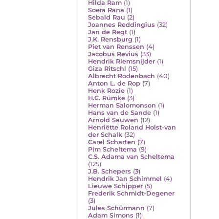
Hilda Ram
(1)
Soera Rana
(1)
Sebald Rau
(2)
Joannes Reddingius
(32)
Jan de Regt
(1)
J.K. Rensburg
(1)
Piet van Renssen
(4)
Jacobus Revius
(33)
Hendrik Riemsnijder
(1)
Giza Ritschl
(15)
Albrecht Rodenbach
(40)
Anton L. de Rop
(7)
Henk Rozie
(1)
H.C. Rümke
(3)
Herman Salomonson
(1)
Hans van de Sande
(1)
Arnold Sauwen
(12)
Henriëtte Roland Holst-van
der Schalk
(32)
Carel Scharten
(7)
Pim Scheltema
(9)
C.S. Adama van Scheltema
(125)
J.B. Schepers
(3)
Hendrik Jan Schimmel
(4)
Lieuwe Schipper
(5)
Frederik Schmidt-Degener
(3)
Jules Schürmann
(7)
Adam Simons
(1)