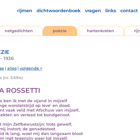
rijmen
dichtwoordenboek
vragen
links
contact
netgedichten
poëzie
hartenkreten
ri
zie
- 1936
ge
|
alles
|
volgende >
 (nr. 3.694):
LA ROSSETTI
s ben ik met de vijand in mijzelf
nge worstelstrijd op leve' en dood.
int vaak veld met Afschuw van mijzelf,
iekten en verraad tot bondgenoot.
t mijn Zelfbewustzijn: trots gewelf,
mij instort; de genadestoot
id ik lang, woel mij dan langzaam bloot
m met tegenzin weer tot mijzelf.