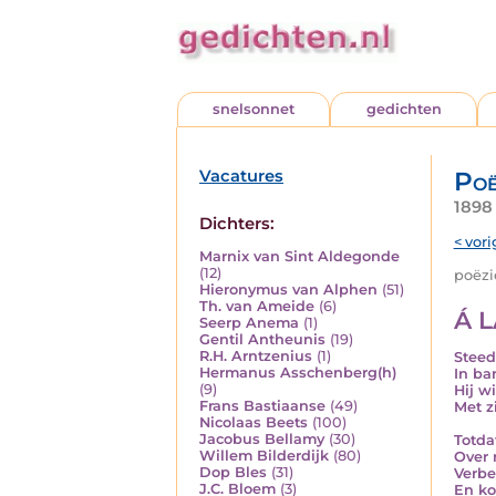
snelsonnet
gedichten
Vacatures
Poë
1898 
Dichters:
< vori
Marnix van Sint Aldegonde
(12)
poëzie
Hieronymus van Alphen
(51)
Th. van Ameide
(6)
Á 
Seerp Anema
(1)
Gentil Antheunis
(19)
R.H. Arntzenius
(1)
Steed
Hermanus Asschenberg(h)
In ba
(9)
Hij w
Frans Bastiaanse
(49)
Met z
Nicolaas Beets
(100)
Jacobus Bellamy
(30)
Totda
Willem Bilderdijk
(80)
Over 
Dop Bles
(31)
Verbe
J.C. Bloem
(3)
En ko