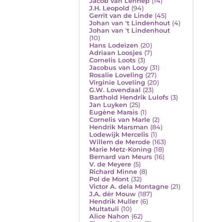
Jacob van Lennep
(14)
J.H. Leopold
(94)
Gerrit van de Linde
(45)
Johan van 't Lindenhout
(4)
Johan van 't Lindenhout
(10)
Hans Lodeizen
(20)
Adriaan Loosjes
(7)
Cornelis Loots
(3)
Jacobus van Looy
(31)
Rosalie Loveling
(27)
Virginie Loveling
(20)
G.W. Lovendaal
(23)
Barthold Hendrik Lulofs
(3)
Jan Luyken
(25)
Eugène Marais
(1)
Cornelis van Marle
(2)
Hendrik Marsman
(84)
Lodewijk Mercelis
(1)
Willem de Merode
(163)
Marie Metz-Koning
(18)
Bernard van Meurs
(16)
V. de Meyere
(5)
Richard Minne
(8)
Pol de Mont
(32)
Victor A. dela Montagne
(21)
J.A. dèr Mouw
(187)
Hendrik Muller
(6)
Multatuli
(10)
Alice Nahon
(62)