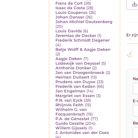
Frans de Cort
(28)
Isaac da Costa
(28)
Louis Couperus
(26)
Johan Danser
(26)
Johan Michiel Dautzenberg
(20)
Louis Davids
(6)
Er zi
Jeremias de Decker
(1)
Frederik Schmidt Degener
(4)
Betje Wolff & Aagje Deken
(2)
Aagje Deken
(7)
Lodewijk van Deyssel
(5)
Anthonie Donker
(2)
Jan van Droogenbroeck
(2)
Heiman Dullaert
(15)
Na
Prudens van Duyse
(23)
Frederik van Eeden
(66)
Jan Engelman
(14)
Margriet van Essen
(3)
P.N. van Eyck
(28)
E-
Rhijnvis Feith
(15)
Wilhelm G. van
Focquenbroch
(19)
P.A. de Génestet
(77)
Be
Guido Gezelle
(204)
Willem Gijssels
(1)
J. Antonides van der Goes
(4)