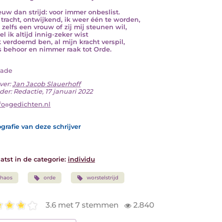
uw dan strijd: voor immer onbeslist.
tracht, ontwijkend, ik weer één te worden,
 zelfs een vrouw of zij mij steunen wil,
l ik altijd innig-zeker wist
k verdoemd ben, al mijn kracht verspil,
 behoor en nimmer raak tot Orde.
nade
ver:
Jan Jacob Slauerhoff
der: Redactie, 17 januari 2022
fo
gedichten.nl
grafie van deze schrijver
atst in de categorie:
individu
chaos
orde
worstelstrijd
3.6 met 7 stemmen
2.840