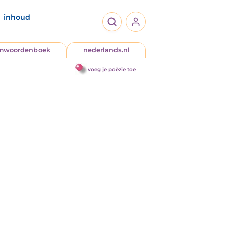
inhoud
jmwoordenboek
nederlands.nl
voeg je poëzie toe