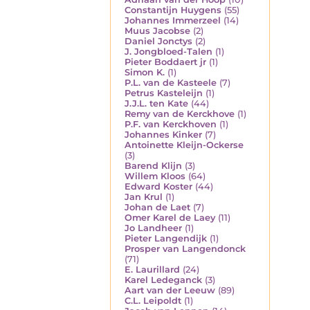
Constantijn Huygens
(55)
Johannes Immerzeel
(14)
Muus Jacobse
(2)
Daniel Jonctys
(2)
J. Jongbloed-Talen
(1)
Pieter Boddaert jr
(1)
Simon K.
(1)
P.L. van de Kasteele
(7)
Petrus Kasteleijn
(1)
J.J.L. ten Kate
(44)
Remy van de Kerckhove
(1)
P.F. van Kerckhoven
(1)
Johannes Kinker
(7)
Antoinette Kleijn-Ockerse
(3)
Barend Klijn
(3)
Willem Kloos
(64)
Edward Koster
(44)
Jan Krul
(1)
Johan de Laet
(7)
Omer Karel de Laey
(11)
Jo Landheer
(1)
Pieter Langendijk
(1)
Prosper van Langendonck
(71)
E. Laurillard
(24)
Karel Ledeganck
(3)
Aart van der Leeuw
(89)
C.L. Leipoldt
(1)